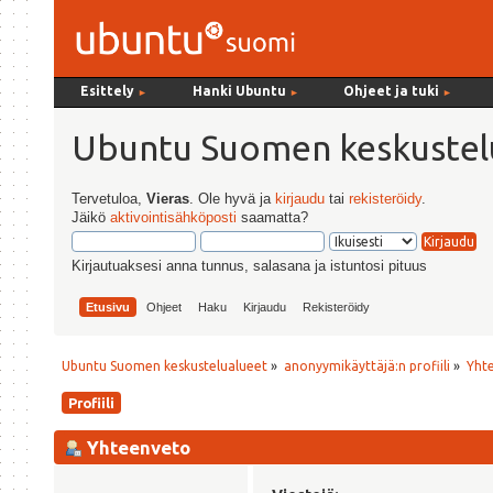
Esittely
Hanki Ubuntu
Ohjeet ja tuki
►
►
►
Ubuntu Suomen keskustel
Tervetuloa,
Vieras
. Ole hyvä ja
kirjaudu
tai
rekisteröidy
.
Jäikö
aktivointisähköposti
saamatta?
Kirjautuaksesi anna tunnus, salasana ja istuntosi pituus
Etusivu
Ohjeet
Haku
Kirjaudu
Rekisteröidy
Ubuntu Suomen keskustelualueet
»
anonyymikäyttäjä:n profiili
»
Yht
Profiili
Yhteenveto