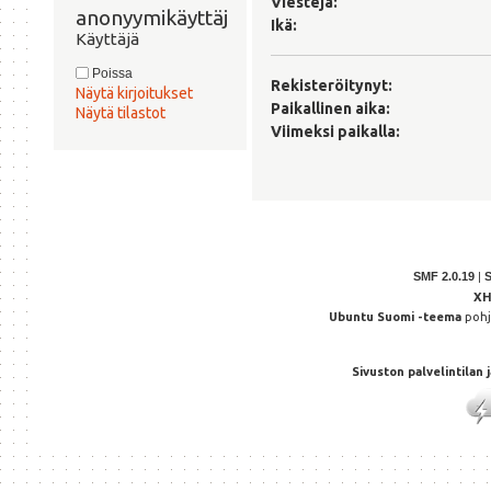
Viestejä:
anonyymikäyttäjä 
Ikä:
Käyttäjä
Poissa
Rekisteröitynyt:
Näytä kirjoitukset
Paikallinen aika:
Näytä tilastot
Viimeksi paikalla:
SMF 2.0.19
|
X
Ubuntu Suomi -teema
poh
Sivuston palvelintilan