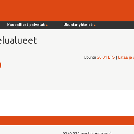
Kaupalliset palvelut
Ubuntu-yhteisö
►
►
lualueet
Ubuntu
26.04 LTS
|
Lataa ja
92 (0,032 viestiä per päivä)