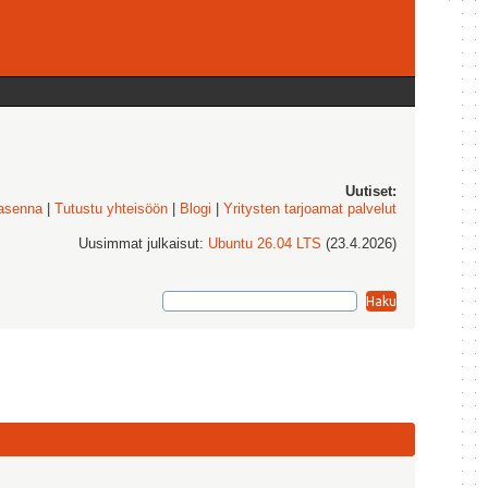
Uutiset:
 asenna
|
Tutustu yhteisöön
|
Blogi
|
Yritysten tarjoamat palvelut
Uusimmat julkaisut:
Ubuntu 26.04 LTS
(23.4.2026)