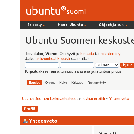
Esittely
Hanki Ubuntu
Ohjeet ja tuki
►
►
►
Ubuntu Suomen keskuste
Tervetuloa,
Vieras
. Ole hyvä ja
kirjaudu
tai
rekisteröidy
.
Jäikö
aktivointisähköposti
saamatta?
Kirjautuaksesi anna tunnus, salasana ja istuntosi pituus
Etusivu
Ohjeet
Haku
Kirjaudu
Rekisteröidy
Ubuntu Suomen keskustelualueet
»
juylii:n profiili
»
Yhteenveto
Profiili
Yhteenveto
Viestejä: