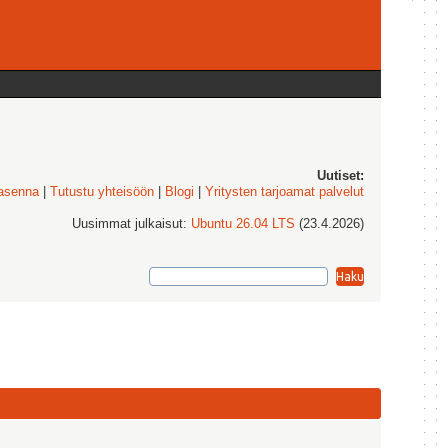
Uutiset:
 asenna
|
Tutustu yhteisöön
|
Blogi
|
Yritysten tarjoamat palvelut
Uusimmat julkaisut:
Ubuntu 26.04 LTS
(23.4.2026)