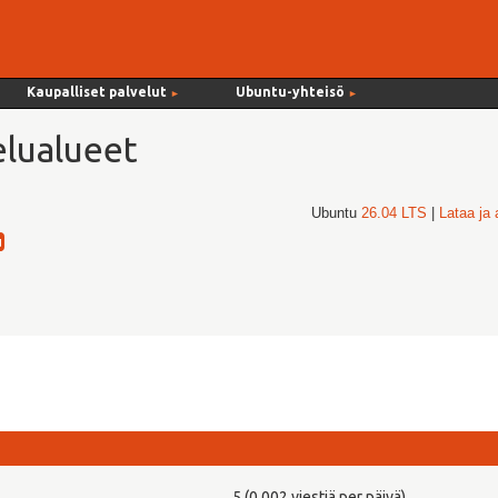
Kaupalliset palvelut
Ubuntu-yhteisö
►
►
lualueet
Ubuntu
26.04 LTS
|
Lataa ja
5 (0,002 viestiä per päivä)