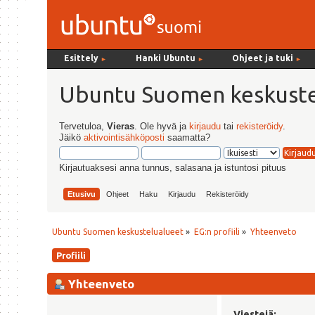
Esittely
Hanki Ubuntu
Ohjeet ja tuki
►
►
►
Ubuntu Suomen keskuste
Tervetuloa,
Vieras
. Ole hyvä ja
kirjaudu
tai
rekisteröidy
.
Jäikö
aktivointisähköposti
saamatta?
Kirjautuaksesi anna tunnus, salasana ja istuntosi pituus
Etusivu
Ohjeet
Haku
Kirjaudu
Rekisteröidy
Ubuntu Suomen keskustelualueet
»
EG:n profiili
»
Yhteenveto
Profiili
Yhteenveto
Viestejä: