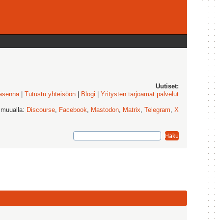
Uutiset:
 asenna
|
Tutustu yhteisöön
|
Blogi
|
Yritysten tarjoamat palvelut
 muualla:
Discourse
,
Facebook
,
Mastodon
,
Matrix
,
Telegram
,
X