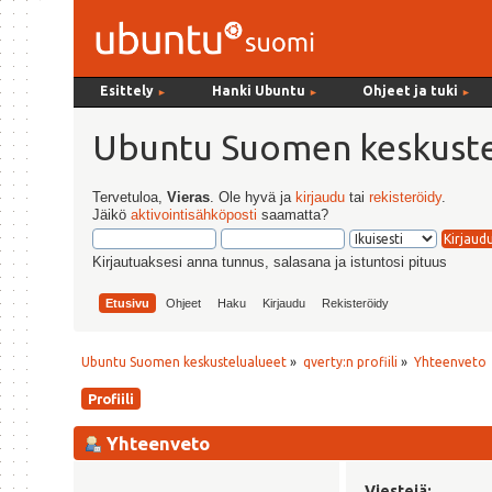
Esittely
Hanki Ubuntu
Ohjeet ja tuki
►
►
►
Ubuntu Suomen keskuste
Tervetuloa,
Vieras
. Ole hyvä ja
kirjaudu
tai
rekisteröidy
.
Jäikö
aktivointisähköposti
saamatta?
Kirjautuaksesi anna tunnus, salasana ja istuntosi pituus
Etusivu
Ohjeet
Haku
Kirjaudu
Rekisteröidy
Ubuntu Suomen keskustelualueet
»
qverty:n profiili
»
Yhteenveto
Profiili
Yhteenveto
Viestejä: