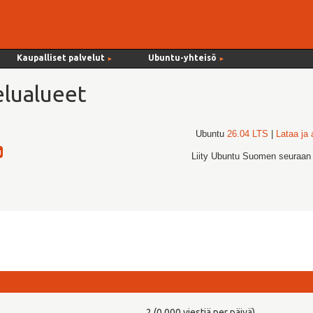
Kaupalliset palvelut
Ubuntu-yhteisö
►
►
lualueet
Ubuntu
26.04 LTS
|
Lataa ja
Liity Ubuntu Suomen seuraan
2 (0,000 viestiä per päivä)