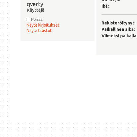
qverty 
Ikä:
Käyttäjä
Poissa
Rekisteröitynyt:
Näytä kirjoitukset
Paikallinen aika:
Näytä tilastot
Viimeksi paikalla