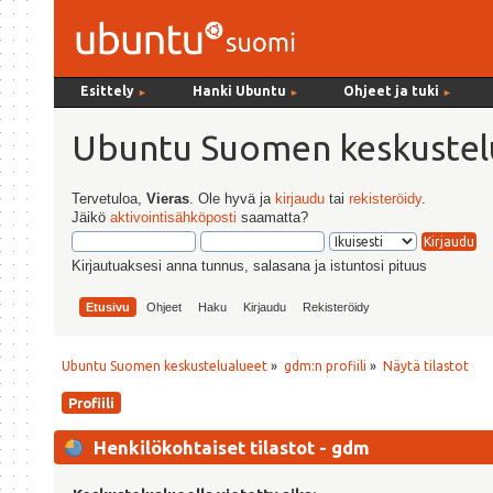
Esittely
Hanki Ubuntu
Ohjeet ja tuki
►
►
►
Ubuntu Suomen keskustel
Tervetuloa,
Vieras
. Ole hyvä ja
kirjaudu
tai
rekisteröidy
.
Jäikö
aktivointisähköposti
saamatta?
Kirjautuaksesi anna tunnus, salasana ja istuntosi pituus
Etusivu
Ohjeet
Haku
Kirjaudu
Rekisteröidy
Ubuntu Suomen keskustelualueet
»
gdm:n profiili
»
Näytä tilastot
Profiili
Henkilökohtaiset tilastot - gdm