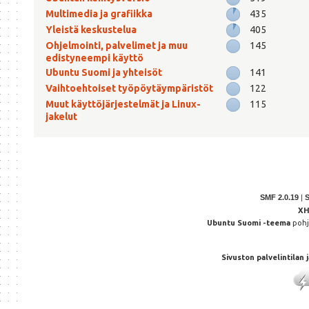
Multimedia ja grafiikka
435
Yleistä keskustelua
405
Ohjelmointi, palvelimet ja muu
145
edistyneempi käyttö
Ubuntu Suomi ja yhteisöt
141
Vaihtoehtoiset työpöytäympäristöt
122
Muut käyttöjärjestelmät ja Linux-
115
jakelut
SMF 2.0.19
|
X
Ubuntu Suomi -teema
poh
Sivuston palvelintilan