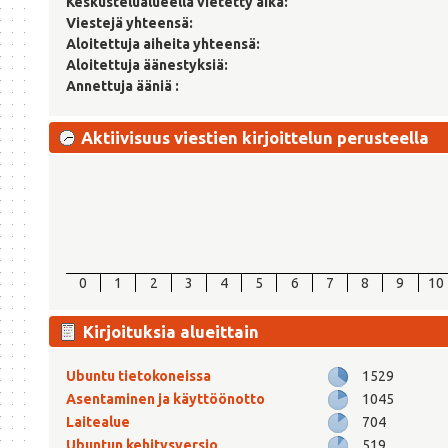
Keskustelualueella vietetty aika:
Viestejä yhteensä:
Aloitettuja aiheita yhteensä:
Aloitettuja äänestyksiä:
Annettuja ääniä :
Aktiivisuus viestien kirjoittelun perusteella
0
1
2
3
4
5
6
7
8
9
10
Kirjoituksia alueittain
Ubuntu tietokoneissa
1529
Asentaminen ja käyttöönotto
1045
Laitealue
704
Ubuntun kehitysversio
519