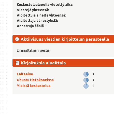
Keskustelualueella vietetty aika:
Viestejä yhteensä:
Aloitettuja aiheita yhteensä:
Aloitettuja äänestyksiä:
Annettuja ääniä :
Aktiivisuus viestien kirjoittelun perusteella
Ei ainuttakaan viestiä!
Kirjoituksia alueittain
Laitealue
3
Ubuntu tietokoneissa
3
Yleistä keskustelua
1