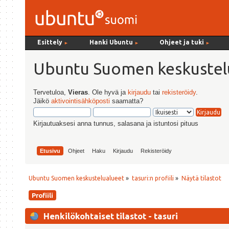
Esittely
Hanki Ubuntu
Ohjeet ja tuki
►
►
►
Ubuntu Suomen keskustel
Tervetuloa,
Vieras
. Ole hyvä ja
kirjaudu
tai
rekisteröidy
.
Jäikö
aktivointisähköposti
saamatta?
Kirjautuaksesi anna tunnus, salasana ja istuntosi pituus
Etusivu
Ohjeet
Haku
Kirjaudu
Rekisteröidy
Ubuntu Suomen keskustelualueet
»
tasuri:n profiili
»
Näytä tilastot
Profiili
Henkilökohtaiset tilastot - tasuri