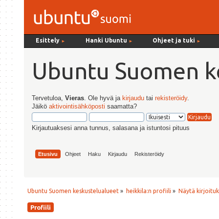
Esittely
Hanki Ubuntu
Ohjeet ja tuki
►
►
►
Ubuntu Suomen ke
Tervetuloa,
Vieras
. Ole hyvä ja
kirjaudu
tai
rekisteröidy
.
Jäikö
aktivointisähköposti
saamatta?
Kirjautuaksesi anna tunnus, salasana ja istuntosi pituus
Etusivu
Ohjeet
Haku
Kirjaudu
Rekisteröidy
Ubuntu Suomen keskustelualueet
»
heikkila:n profiili
»
Näytä kirjoitu
Profiili