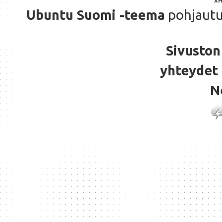
X
Ubuntu Suomi -teema
pohjaut
Sivuston 
yhteydet 
N