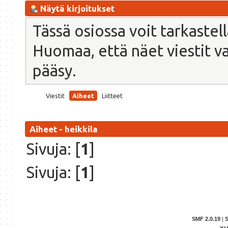
Näytä kirjoitukset
Tässä osiossa voit tarkastel
Huomaa, että näet viestit vain
pääsy.
Viestit
Aiheet
Liitteet
Aiheet - heikkila
Sivuja: [
1
]
Sivuja: [
1
]
SMF 2.0.19
|