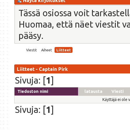
Näytä kirjoitukset
Tässä osiossa voit tarkastel
Huomaa, että näet viestit vain
pääsy.
Viestit
Aiheet
Liitteet
Liitteet - Captain Pirk
Sivuja: [
1
]
Tiedoston nimi
latausta
Viesti
Käyttäjä ei ole 
Sivuja: [
1
]