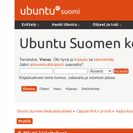
Esittely
Hanki Ubuntu
Ohjeet ja tuki
►
►
►
Ubuntu Suomen ke
Tervetuloa,
Vieras
. Ole hyvä ja
kirjaudu
tai
rekisteröidy
.
Jäikö
aktivointisähköposti
saamatta?
Kirjautuaksesi anna tunnus, salasana ja istuntosi pituus
Etusivu
Ohjeet
Haku
Kirjaudu
Rekisteröidy
Ubuntu Suomen keskustelualueet
»
Captain Pirk:n profiili
»
Näytä kirj
Profiili