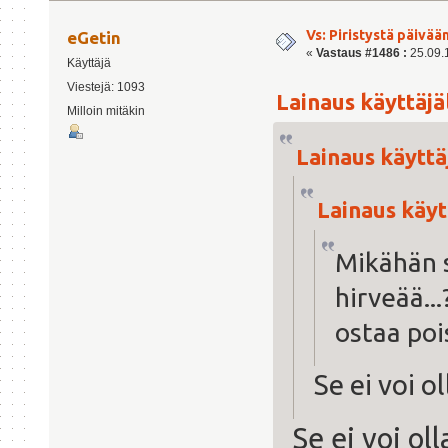
Vs: Piristystä päivää
eGetin
«
Vastaus #1486 :
25.09.1
Käyttäjä
Viestejä: 1093
Lainaus käyttäjäl
Milloin mitäkin
Lainaus käyttäj
Lainaus käytt
Mikähän s
hirveää...
ostaa poi
Se ei voi o
Se ei voi ol