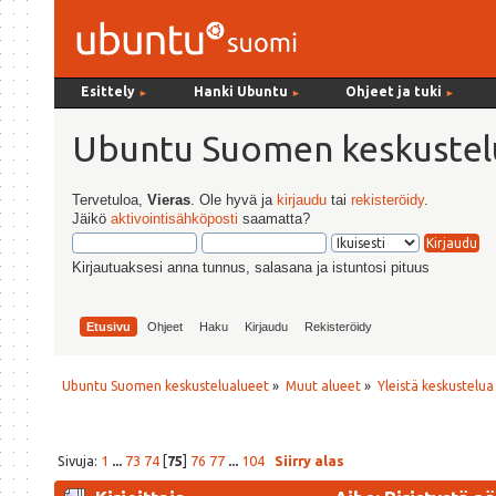
Esittely
Hanki Ubuntu
Ohjeet ja tuki
►
►
►
Ubuntu Suomen keskustel
Tervetuloa,
Vieras
. Ole hyvä ja
kirjaudu
tai
rekisteröidy
.
Jäikö
aktivointisähköposti
saamatta?
Kirjautuaksesi anna tunnus, salasana ja istuntosi pituus
Etusivu
Ohjeet
Haku
Kirjaudu
Rekisteröidy
Ubuntu Suomen keskustelualueet
»
Muut alueet
»
Yleistä keskustelua
Sivuja:
1
...
73
74
[
75
]
76
77
...
104
Siirry alas