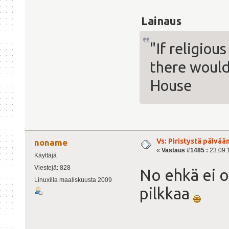
Lainaus
"If religiou
there would 
House
Vs: Piristystä päivää
noname
«
Vastaus #1485 :
23.09.1
Käyttäjä
Viestejä: 828
No ehkä ei o
Linuxilla maaliskuusta 2009
pilkkaa