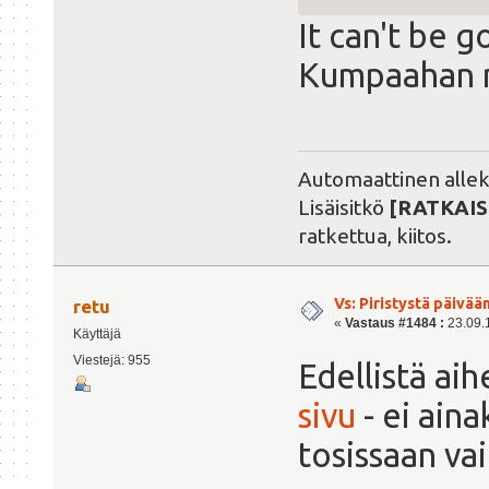
It can't be g
Kumpaahan m
Automaattinen alleki
Lisäisitkö
[RATKAIS
ratkettua, kiitos.
Vs: Piristystä päivää
retu
«
Vastaus #1484 :
23.09.1
Käyttäjä
Viestejä: 955
Edellistä aih
sivu
- ei aina
tosissaan va