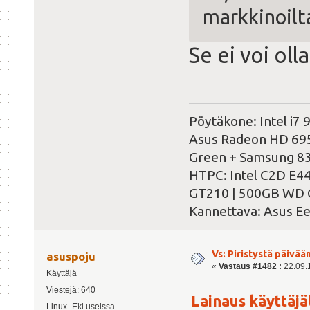
markkinoilt
Se ei voi ol
Pöytäkone: Intel i
Asus Radeon HD 695
Green + Samsung 8
HTPC: Intel C2D E4
GT210 | 500GB WD 
Kannettava: Asus E
Vs: Piristystä päivää
asuspoju
«
Vastaus #1482 :
22.09.1
Käyttäjä
Viestejä: 640
Lainaus käyttäjäl
Linux_Eki useissa