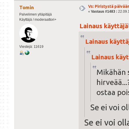
Vs: Piristystä päivää
Tomin
«
Vastaus #1483 :
22.09.1
Palvelimen ylläpitäjä
Käyttäjä / moderaattori+
Lainaus käyttäjäl
Lainaus käyttäj
Viestejä: 11619
Lainaus käytt
Mikähän s
hirveää...
ostaa poi
Se ei voi o
Se ei voi ol