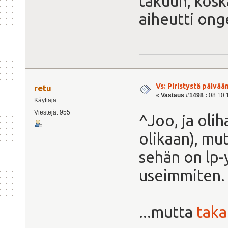
takuun, kosk
aiheutti ong
Vs: Piristystä päivää
retu
«
Vastaus #1498 :
08.10.1
Käyttäjä
Viestejä: 955
^Joo, ja olih
olikaan), mut
sehän on lp-
useimmiten.
...mutta
taka