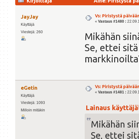
Kirjoittaja
Aihe: Piristystä p
Vs: Piristystä päivää
JayJay
«
Vastaus #1480 :
22.09.1
Käyttäjä
Viestejä: 260
Mikähän siinä
Se, ettei sit
markkinoilta
Vs: Piristystä päivää
eGetin
«
Vastaus #1481 :
22.09.1
Käyttäjä
Viestejä: 1093
Lainaus käyttäjäl
Milloin mitäkin
Mikähän siin
Se, ettei sit