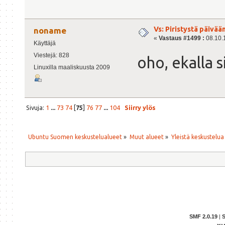
Vs: Piristystä päivää
noname
«
Vastaus #1499 :
08.10.1
Käyttäjä
Viestejä: 828
oho, ekalla s
Linuxilla maaliskuusta 2009
Sivuja:
1
...
73
74
[
75
]
76
77
...
104
Siirry ylös
Ubuntu Suomen keskustelualueet
»
Muut alueet
»
Yleistä keskustelua
SMF 2.0.19
|