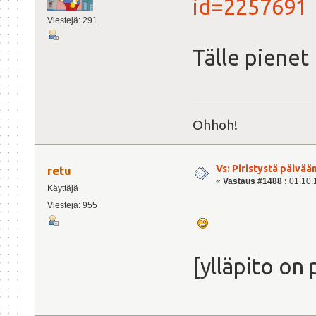
id=2257691
Viestejä: 291
Tälle piene
Ohhoh!
Vs: Piristystä päivää
retu
«
Vastaus #1488 :
01.10.1
Käyttäjä
Viestejä: 955
[ylläpito on 