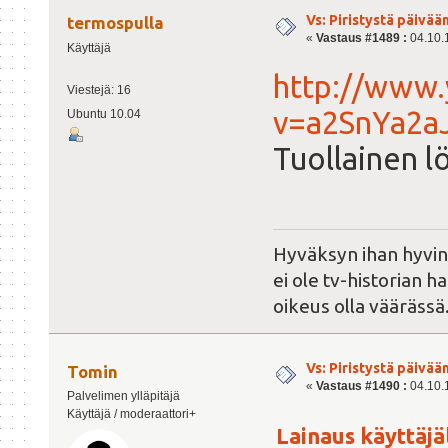
Vs: Piristystä päivää
termospulla
«
Vastaus #1489 :
04.10.1
Käyttäjä
http://www
Viestejä: 16
v=a2SnYa2a
Ubuntu 10.04
Tuollainen l
Hyväksyn ihan hyvin
ei ole tv-historian
oikeus olla väärässä
Vs: Piristystä päivää
Tomin
«
Vastaus #1490 :
04.10.1
Palvelimen ylläpitäjä
Käyttäjä / moderaattori+
Lainaus käyttäjäl