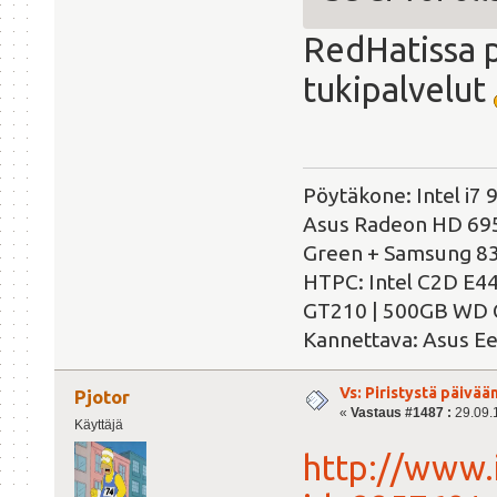
RedHatissa p
tukipalvelut
Pöytäkone: Intel i
Asus Radeon HD 695
Green + Samsung 8
HTPC: Intel C2D E4
GT210 | 500GB WD 
Kannettava: Asus E
Vs: Piristystä päivää
Pjotor
«
Vastaus #1487 :
29.09.1
Käyttäjä
http://www.i