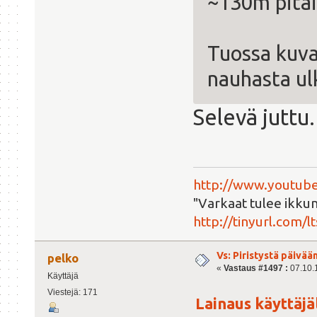
~130m pitäis
Tuossa kuva
nauhasta ul
Selevä juttu.
http://www.youtube
"Varkaat tulee ikkun
http://tinyurl.com/l
Vs: Piristystä päivää
pelko
«
Vastaus #1497 :
07.10.1
Käyttäjä
Viestejä: 171
Lainaus käyttäjäl