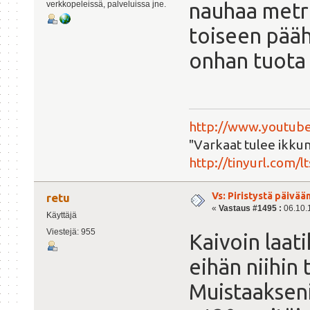
nauhaa metre
verkkopeleissä, palveluissa jne.
toiseen pääh
onhan tuota 
http://www.youtube
"Varkaat tulee ikkun
http://tinyurl.com/l
Vs: Piristystä päivää
retu
«
Vastaus #1495 :
06.10.1
Käyttäjä
Viestejä: 955
Kaivoin laat
eihän niihin
Muistaakseni