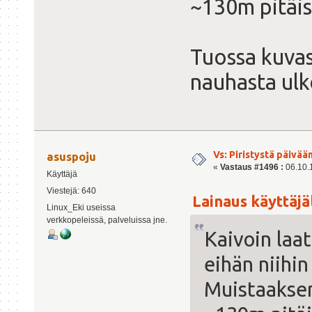
~130m pitäisi
Tuossa kuvas
nauhasta ulk
Vs: Piristystä päivää
asuspoju
«
Vastaus #1496 :
06.10.1
Käyttäjä
Viestejä: 640
Lainaus käyttäjäl
Linux_Eki useissa
verkkopeleissä, palveluissa jne.
Kaivoin laa
eihän niihin
Muistaaksen