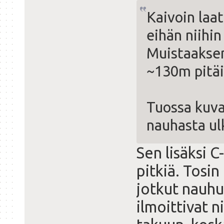
Kaivoin laa
eihän niihin
Muistaaksen
~130m pitäis
Tuossa kuva
nauhasta ul
Sen lisäksi 
pitkiä. Tosin
jotkut nauhu
ilmoittivat 