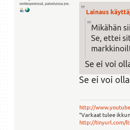
verkkopeleissä, palveluissa jne.
Lainaus käyttäj
Mikähän sii
Se, ettei si
markkinoil
Se ei voi ol
Se ei voi ol
http://www.youtube
"Varkaat tulee ikkun
http://tinyurl.com/l