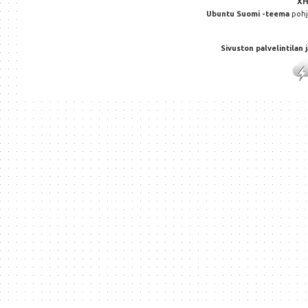
X
Ubuntu Suomi -teema
poh
Sivuston palvelintilan