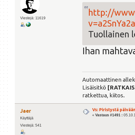
http://www
Viestejä: 11619
v=a2SnYa2
Tuollainen 
Ihan mahtav
Automaattinen alleki
Lisäisitkö
[RATKAIS
ratkettua, kiitos.
Vs: Piristystä päivää
Jaer
«
Vastaus #1491 :
05.10.1
Käyttäjä
Viestejä: 541