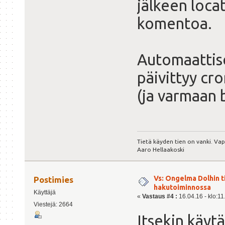
jälkeen locat
komentoa.
Automaattise
päivittyy cr
(ja varmaan 
Tietä käyden tien on vanki. Va
Aaro Hellaakoski
Vs: Ongelma Dolhin t
Postimies
hakutoiminnossa
Käyttäjä
«
Vastaus #4 :
16.04.16 - klo:11
Viestejä: 2664
Itsekin käyt