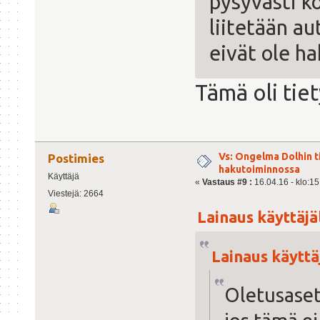
pysyvästi k
liitetään a
eivät ole h
Tämä oli tie
Vs: Ongelma Dolhin t
Postimies
hakutoiminnossa
Käyttäjä
«
Vastaus #9 :
16.04.16 - klo:15
Viestejä: 2664
Lainaus käyttäjäl
Lainaus käyttäj
Oletusaset