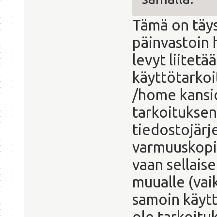
Tämä on täysi
päinvastoin 
levyt liitet
käyttötarkoi
/home kansio
tarkoituksen
tiedostojärje
varmuuskopi
vaan sellaise
muualle (vai
samoin käyt
ole tarkoituk