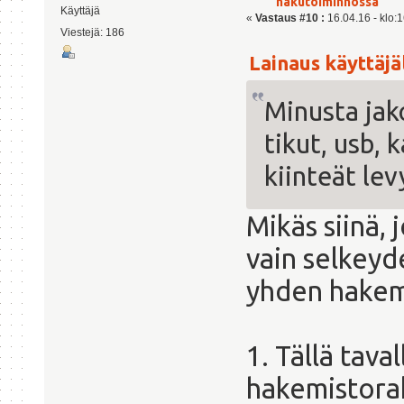
hakutoiminnossa
Käyttäjä
«
Vastaus #10 :
16.04.16 - klo:1
Viestejä: 186
Lainaus käyttäjäl
Minusta jak
tikut, usb, 
kiinteät lev
Mikäs siinä,
vain selkeyde
yhden hakemi
1. Tällä tava
hakemistorak