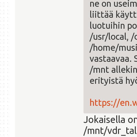
ne on usei
liittää käyt
luotuihin po
/usr/local, 
/home/music
vastaavaa. 
/mnt allekin
erityistä hy
https://en.
Jokaisella o
/mnt/vdr_tal