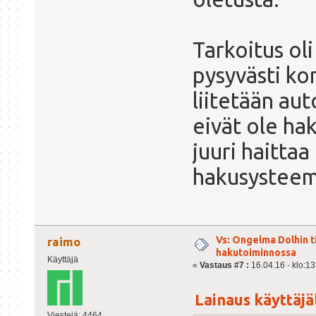
Tarkoitus ol
pysyvästi ko
liitetään au
eivät ole ha
juuri haitta
hakusysteem
Vs: Ongelma Dolhin t
raimo
hakutoiminnossa
Käyttäjä
«
Vastaus #7 :
16.04.16 - klo:13
Lainaus käyttäjäl
Viestejä: 4464