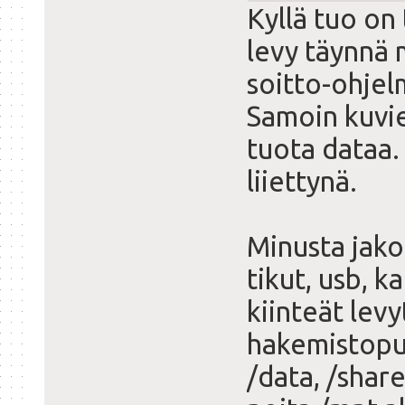
Kyllä tuo on
levy täynnä m
soitto-ohjel
Samoin kuvien
tuota dataa.
liiettynä.
Minusta jako
tikut, usb, k
kiinteät levy
hakemistopu
/data, /share