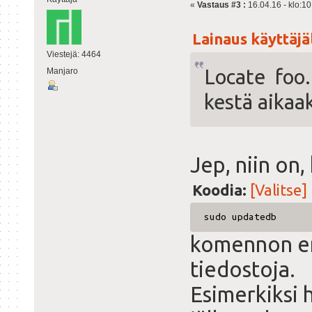
«
Vastaus #3 :
16.04.16 - klo:10
Lainaus käyttäjäl
Viestejä: 4464
Locate foo.
Manjaro
kestä aikaak
Jep, niin on
Koodia:
[Valitse]
sudo updatedb
komennon enn
tiedostoja.
Esimerkiksi 