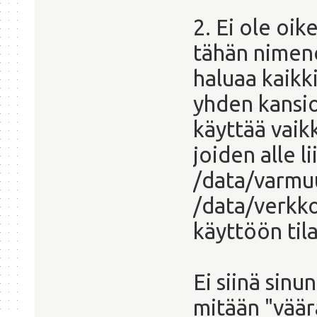
2. Ei ole oi
tähän nimen
haluaa kaikki
yhden kansion
käyttää vaik
joiden alle l
/data/varmuu
/data/verkko
käyttöön tila
Ei siinä sinu
mitään "väär