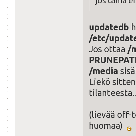
jos tämä ei
updatedb
h
/etc/updat
Jos ottaa
/
PRUNEPAT
/media
sisä
Liekö sitte
tilanteesta.
(lievää off-
huomaa)