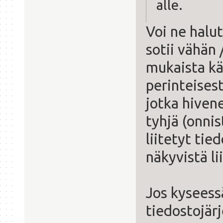
alle.
Voi ne halut
sotii vähän
mukaista kä
perinteisest
jotka hivene
tyhjä (onnis
liitetyt tie
näkyvistä li
Jos kyseessä
tiedostojärj