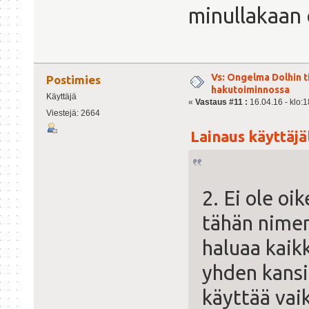
minullakaan 
Vs: Ongelma Dolhin t
Postimies
hakutoiminnossa
Käyttäjä
«
Vastaus #11 :
16.04.16 - klo:1
Viestejä: 2664
Lainaus käyttäjäl
2. Ei ole o
tähän nime
haluaa kaikk
yhden kansio
käyttää vai