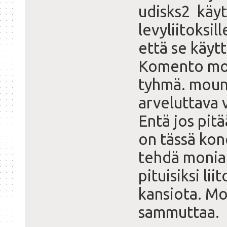
udisks2 käyt
levyliitoksil
että se käyt
Komento mou
tyhmä. moun
arveluttava v
Entä jos pitä
on tässä kon
tehdä monia 
pituisiksi li
kansiota. M
sammuttaa.