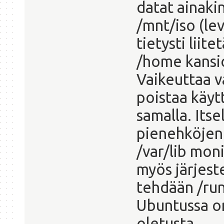
datat ainakin 
/mnt/iso (lev
tietysti liit
/home kansion
Vaikeuttaa v
poistaa käyt
samalla. Its
pienehköjen 
/var/lib mon
myös järjeste
tehdään /run
Ubuntussa o
oletusta.