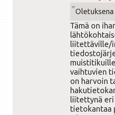
Oletuksena 
Tämä on ihan
lähtökohtais
liitettäville/
tiedostojärje
muistitikuille
vaihtuvien t
on harvoin t
hakutietokan
liitettynä er
tietokantaa p