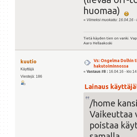
huomaa)
«
Viimeksi muokattu: 16.04.16 - k
Tietä käyden tien on vanki. Va
Aaro Hellaakoski
Vs: Ongelma Dolhin t
kuutio
hakutoiminnossa
Käyttäjä
«
Vastaus #8 :
16.04.16 - klo:14
Viestejä: 186
Lainaus käyttäjäl
/home kansio
Vaikeuttaa 
poistaa käy
samalla.