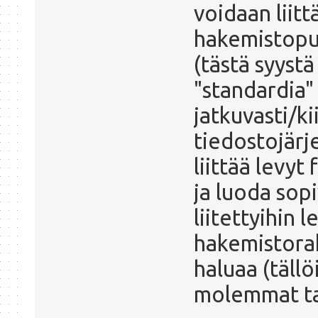
voidaan liit
hakemistopu
(tästä syystä
"standardia" 
jatkuvasti/kii
tiedostojärje
liittää levyt
ja luoda sopi
liitettyihin 
hakemistora
haluaa (tällö
molemmat ta