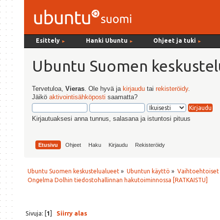
Esittely
Hanki Ubuntu
Ohjeet ja tuki
►
►
►
Ubuntu Suomen keskustel
Tervetuloa,
Vieras
. Ole hyvä ja
kirjaudu
tai
rekisteröidy
.
Jäikö
aktivointisähköposti
saamatta?
Kirjautuaksesi anna tunnus, salasana ja istuntosi pituus
Etusivu
Ohjeet
Haku
Kirjaudu
Rekisteröidy
Ubuntu Suomen keskustelualueet
»
Ubuntun käyttö
»
Vaihtoehtoiset
Ongelma Dolhin tiedostohallinnan hakutoiminnossa [RATKAISTU]
Sivuja: [
1
]
Siirry alas