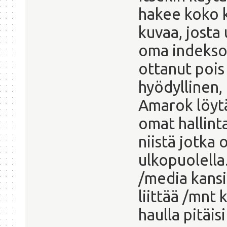
hakee koko k
kuvaa, josta
oma indeksoi
ottanut pois
hyödyllinen, 
Amarok löytä
omat hallint
niistä jotka
ulkopuolella
/media kansi
liittää /mnt 
haulla pitäis