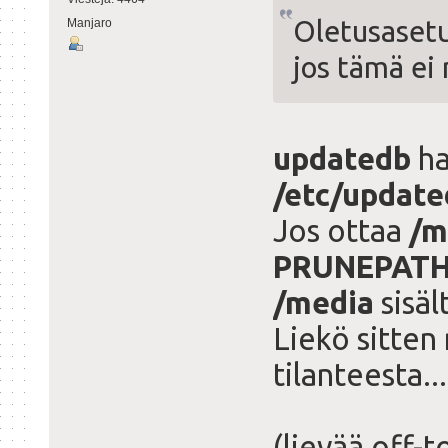
Oletusasetu
Manjaro
jos tämä ei 
updatedb
ha
/etc/update
Jos ottaa
/m
PRUNEPATH
/media
sisäl
Liekö sitten
tilanteesta...
(lievää off-