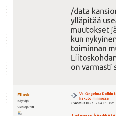
/data kansio
ylläpitää us
muutokset jä
kun nykyinen
toiminnan m
Liitoskohda
on varmasti 
Vs: Ongelma Dolhin t
Eliask
hakutoiminnossa
Käyttäjä
«
Vastaus #12 :
17.04.16 - klo:1
Viestejä: 98
Lainaus käyttäjäl