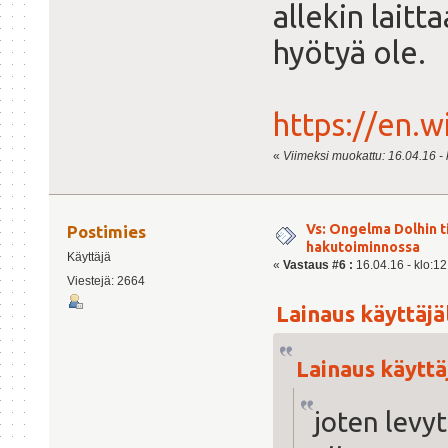
allekin laitt
hyötyä ole.
https://en.w
«
Viimeksi muokattu: 16.04.16 - k
Vs: Ongelma Dolhin t
Postimies
hakutoiminnossa
Käyttäjä
«
Vastaus #6 :
16.04.16 - klo:12
Viestejä: 2664
Lainaus käyttäjäl
Lainaus käyttäj
joten levyt