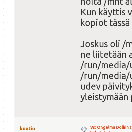
noita /mnt al
Kun käyttis v
kopiot tässä
Joskus oli /
ne liitetään
/run/media/u
/run/media/u
udev päivity
yleistymään 
Vs: Ongelma Dolhin t
kuutio