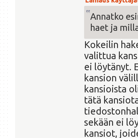
Annatko esi
haet ja mill
Kokeilin hak
valittua kan
ei löytänyt
kansion välil
kansioista o
tätä kansiot
tiedostonhall
sekään ei lö
kansiot, joi