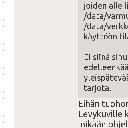
joiden alle 
/data/varmu
/data/verkko
käyttöön til
Ei siinä sin
edelleenkää
yleispätevä
tarjota.
Eihän tuohon
Levykuville 
mikään ohjel