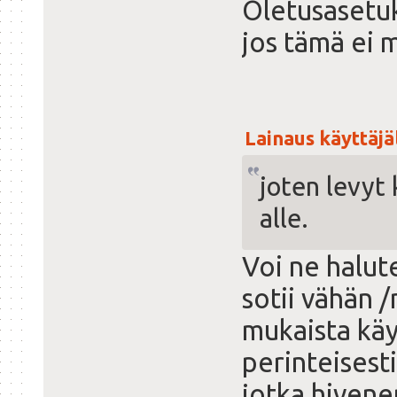
Oletusasetuk
jos tämä ei m
Lainaus käyttäjäl
joten levyt 
alle.
Voi ne halute
sotii vähän 
mukaista käy
perinteisesti
jotka hivene