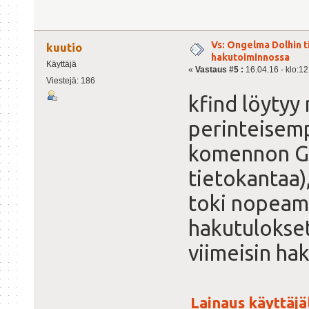
Vs: Ongelma Dolhin t
kuutio
hakutoiminnossa
Käyttäjä
«
Vastaus #5 :
16.04.16 - klo:12
Viestejä: 186
kfind löytyy
perinteisemp
komennon GU
tietokantaa)
toki nopeamp
hakutulokset
viimeisin ha
Lainaus käyttäjäl