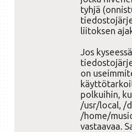
tyhjä (onnist
tiedostojärj
liitoksen ajak
Jos kyseessä 
tiedostojärje
on useimmite
käyttötarkoi
polkuihin, k
/usr/local, /
/home/music
vastaavaa. S