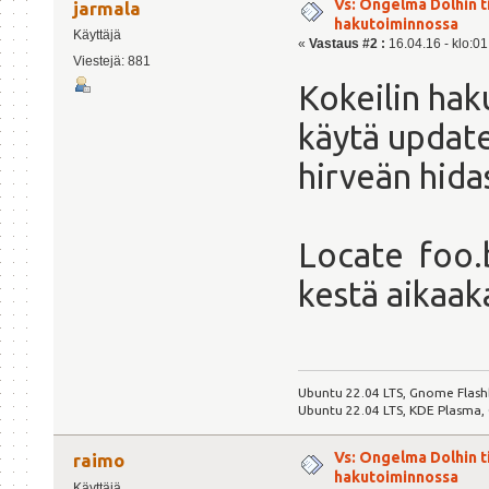
Vs: Ongelma Dolhin t
jarmala
hakutoiminnossa
Käyttäjä
«
Vastaus #2 :
16.04.16 - klo:01
Viestejä: 881
Kokeilin haku
käytä update
hirveän hida
Locate foo.b
kestä aikaaka
Ubuntu 22.04 LTS, Gnome Flash
Ubuntu 22.04 LTS, KDE Plasma,
Vs: Ongelma Dolhin t
raimo
hakutoiminnossa
Käyttäjä