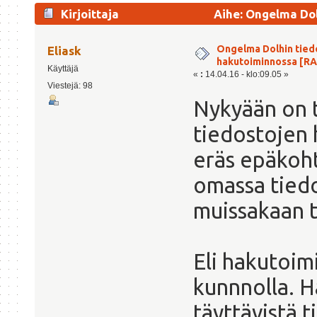
Kirjoittaja
Aihe: Ongelma Dol
(Luettu 12441 kertaa)
Ongelma Dolhin tied
Eliask
hakutoiminnossa [R
Käyttäjä
«
:
14.04.16 - klo:09.05 »
Viestejä: 98
Nykyään on t
tiedostojen 
eräs epäkoht
omassa tiedo
muissakaan t
Eli hakutoimi
kunnnolla. H
täyttävistä t