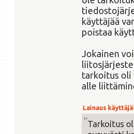
tiedostojärje
käyttäjää var
poistaa käyt
Jokainen voi 
liitosjärjest
tarkoitus oli
alle liittämi
Lainaus käyttäjäl
Tarkoitus o