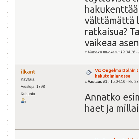
hakukenttään
välttämättä
ratkaisua? T
vaikeaa asen
«
Viimeksi muokattu: 19.04.16 - k
Vs: Ongelma Dolhin t
ilkant
hakutoiminnossa
Käyttäjä
«
Vastaus #1 :
15.04.16 - klo:23
Viestejä: 1798
Annatko esim
Kubuntu
haet ja milla