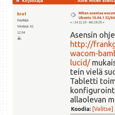
Kirjoittaja
Aihe: Miten asent
(Luettu 2590 kertaa)
Miten asentaa waco
hro1
Ubuntu 10.04.1 32/64 
Käyttäjä
«
:
14.11.10 - klo:19.25 »
Viestejä: 61
Asensin ohj
12.04
http://fran
wacom-bambo
lucid/
mukais
tein vielä su
Tabletti toi
konfiguroint
allaolevan m
Koodia:
[Valitse]