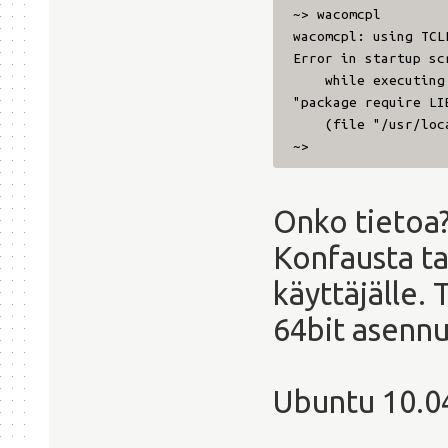
~> wacomcpl
wacomcpl: using TCL
Error in startup sc
while executing
"package require LI
(file "/usr/local
~>
Onko tietoa
Konfausta tar
käyttäjälle. 
64bit asennu
Ubuntu 10.0