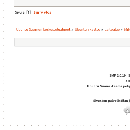
Sivuja: [
1
]
Siirry ylös
Ubuntu Suomen keskustelualueet
»
Ubuntun käyttö
»
Laitealue
»
Mit
SMF 2.0.19
|
X
Ubuntu Suomi -teema
poh
Sivuston palvelintilan