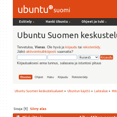
Esittely
Hanki Ubuntu
Ohjeet ja tuki
►
►
►
Ubuntu Suomen keskustel
Tervetuloa,
Vieras
. Ole hyvä ja
kirjaudu
tai
rekisteröidy
.
Jäikö
aktivointisähköposti
saamatta?
Kirjautuaksesi anna tunnus, salasana ja istuntosi pituus
Etusivu
Ohjeet
Haku
Kirjaudu
Rekisteröidy
Ubuntu Suomen keskustelualueet
»
Ubuntun käyttö
»
Laitealue
»
Mit
Sivuja: [
1
]
Siirry alas