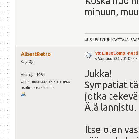
Koska nuo m
minuun, muu
UUSI UBUNTUN KÄYTTÄJÄ: SÄÄ
Vs: LinuxComp -nett
AlbertRetro
«
Vastaus #21 :
01.02.08 -
Käyttäjä
Jukka!
Viestejä: 1084
Sympatiat tä
Puun uudelleenistutus auttaa
usein... <resetointi>
jotka tekevät
Älä lannistu.
Itse olen vas