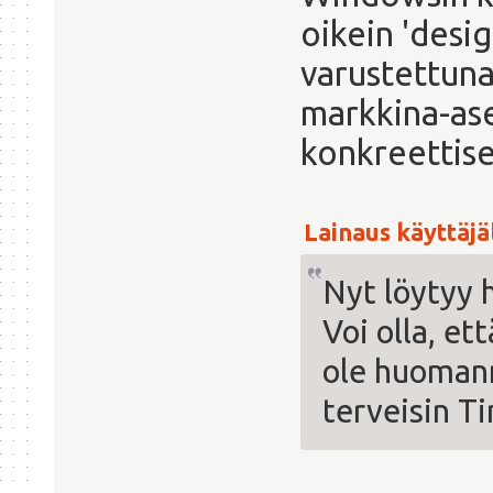
oikein 'desi
varustettuna
markkina-ase
konkreettise
Lainaus käyttäjäl
Nyt löytyy 
Voi olla, et
ole huomann
terveisin T