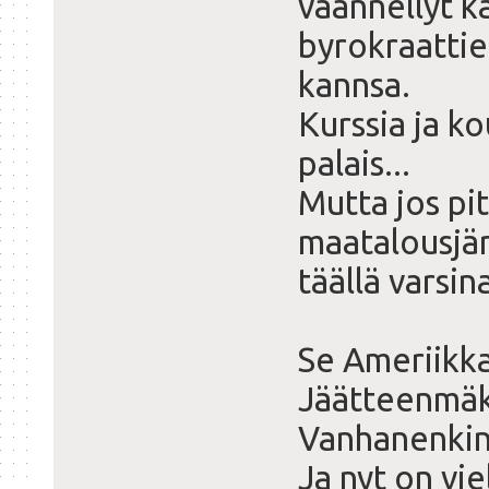
väännellyt k
byrokraattie
kannsa.
Kurssia ja ko
palais...
Mutta jos pit
maatalousjär
täällä varsi
Se Ameriikka 
Jäätteenmäki
Vanhanenkin d
Ja nyt on vie