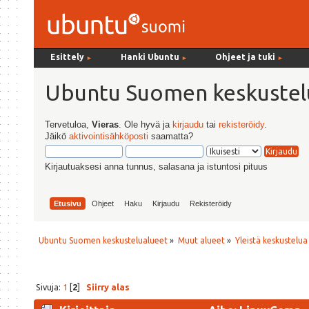
Esittely
Hanki Ubuntu
Ohjeet ja tuki
►
►
►
Ubuntu Suomen keskustel
Tervetuloa,
Vieras
. Ole hyvä ja
kirjaudu
tai
rekisteröidy
.
Jäikö
aktivointisähköposti
saamatta?
Kirjautuaksesi anna tunnus, salasana ja istuntosi pituus
Etusivu
Ohjeet
Haku
Kirjaudu
Rekisteröidy
Ubuntu Suomen keskustelualueet
»
Muut alueet
»
Yleistä keskustelua
Sivuja:
1
[
2
]
Siirry alas