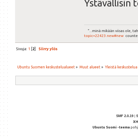
Ystävällisin 
"...minä mikään viisas ole, ta
topic=22423.new#new
counter
Sivuja:
1
[
2
]
Siirry ylös
Ubuntu Suomen keskustelualueet
»
Muut alueet
»
Yleistä keskustelua
SMF 2.0.19
|
X
Ubuntu Suomi -teema
poh