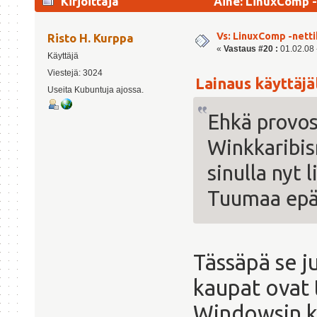
Kirjoittaja
Aihe: LinuxComp -
kertaa)
Vs: LinuxComp -nett
Risto H. Kurppa
«
Vastaus #20 :
01.02.08 -
Käyttäjä
Viestejä: 3024
Lainaus käyttäjäl
Useita Kubuntuja ajossa.
Ehkä provos
Winkkaribis
sinulla nyt l
Tuumaa epä
Tässäpä se j
kaupat ovat 
Windowsin k