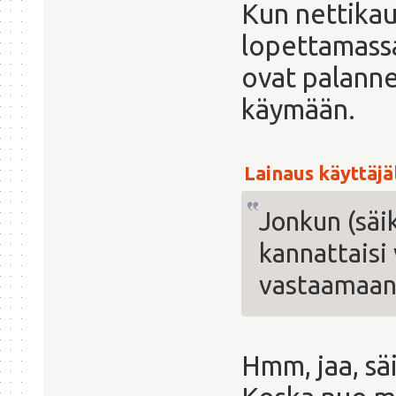
Kun nettikau
lopettamassa,
ovat palann
käymään.
Lainaus käyttäjäl
Jonkun (säi
kannattaisi
vastaamaan
Hmm, jaa, sä