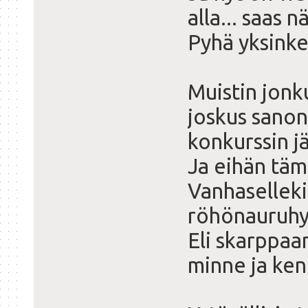
alla... saas n
Pyhä yksinker
Muistin jon
joskus sanon
konkurssin j
Ja eihän tämä
Vanhaselleki
röhönauruhy
Eli skarppa
minne ja ke