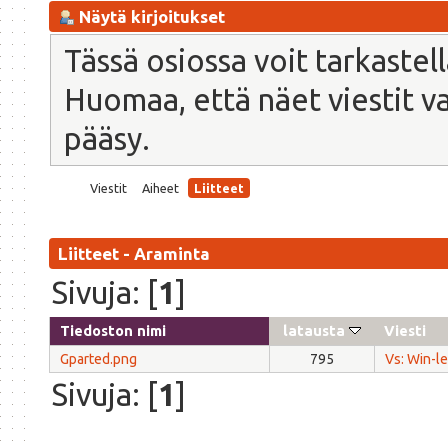
Näytä kirjoitukset
Tässä osiossa voit tarkastel
Huomaa, että näet viestit vain
pääsy.
Viestit
Aiheet
Liitteet
Liitteet - Araminta
Sivuja: [
1
]
Tiedoston nimi
latausta
Viesti
Gparted.png
795
Vs: Win-l
Sivuja: [
1
]