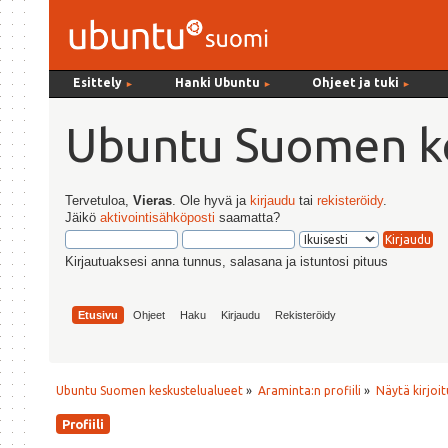
Esittely
Hanki Ubuntu
Ohjeet ja tuki
►
►
►
Ubuntu Suomen ke
Tervetuloa,
Vieras
. Ole hyvä ja
kirjaudu
tai
rekisteröidy
.
Jäikö
aktivointisähköposti
saamatta?
Kirjautuaksesi anna tunnus, salasana ja istuntosi pituus
Etusivu
Ohjeet
Haku
Kirjaudu
Rekisteröidy
Ubuntu Suomen keskustelualueet
»
Araminta:n profiili
»
Näytä kirjoi
Profiili