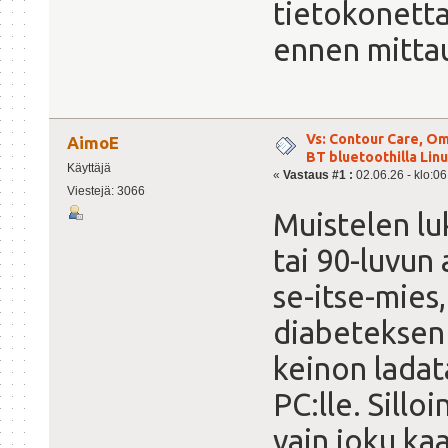
tietokonetta 
ennen mittau
Vs: Contour Care, O
AimoE
BT bluetoothilla Linu
Käyttäjä
«
Vastaus #1 :
02.06.26 - klo:06
Viestejä: 3066
Muistelen lu
tai 90-luvun 
se-itse-mies,
diabeteksen t
keinon ladata
PC:lle. Silloi
vain joku kaa