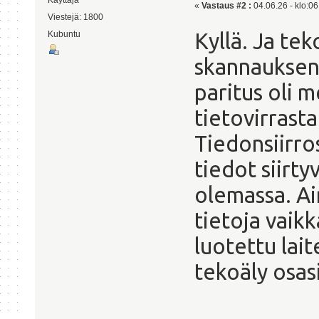
Käyttäjä
«
Vastaus #2 :
04.06.26 - klo:06
Viestejä: 1800
Kyllä. Ja tek
Kubuntu
skannauksen,
paritus oli m
tietovirrast
Tiedonsiirro
tiedot siirty
olemassa. Ai
tietoja vaik
luotettu lait
tekoäly osasi