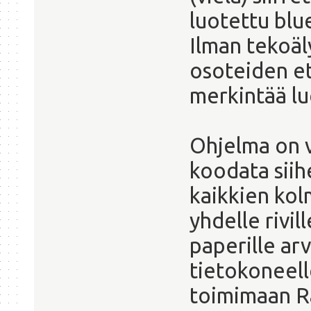
luotettu bl
Ilman tekoäl
osoteiden et
merkintää lu
Ohjelma on v
koodata siih
kaikkien kol
yhdelle rivil
paperille arv
tietokoneelle
toimimaan Ra