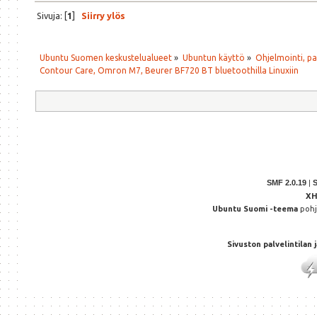
Sivuja: [
1
]
Siirry ylös
Ubuntu Suomen keskustelualueet
»
Ubuntun käyttö
»
Ohjelmointi, p
Contour Care, Omron M7, Beurer BF720 BT bluetoothilla Linuxiin
SMF 2.0.19
|
X
Ubuntu Suomi -teema
poh
Sivuston palvelintilan