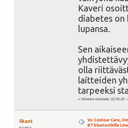
Kaveri osoitt
diabetes on h
lupansa.
Sen aikaisee
yhdistettävy
olla riittävä
laitteiden yh
tarpeeksi st
«
Viimeksi muokattu: 02.06.26 - 
Vs: Contour Care, O
ilkant
BT bluetoothilla Linu