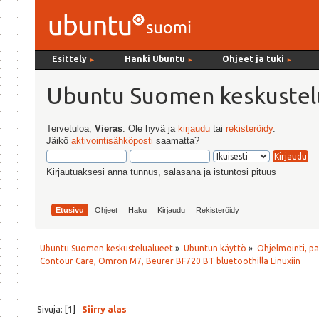
Esittely
Hanki Ubuntu
Ohjeet ja tuki
►
►
►
Ubuntu Suomen keskustel
Tervetuloa,
Vieras
. Ole hyvä ja
kirjaudu
tai
rekisteröidy
.
Jäikö
aktivointisähköposti
saamatta?
Kirjautuaksesi anna tunnus, salasana ja istuntosi pituus
Etusivu
Ohjeet
Haku
Kirjaudu
Rekisteröidy
Ubuntu Suomen keskustelualueet
»
Ubuntun käyttö
»
Ohjelmointi, p
Contour Care, Omron M7, Beurer BF720 BT bluetoothilla Linuxiin
Sivuja: [
1
]
Siirry alas