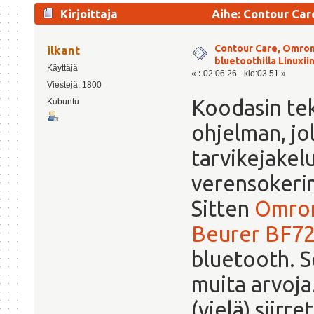
Kirjoittaja
Aihe: Contour Car
(Luettu 3934 kertaa)
Contour Care, Omron
ilkant
bluetoothilla Linuxii
Käyttäjä
«
:
02.06.26 - klo:03.51 »
Viestejä: 1800
Koodasin tek
Kubuntu
ohjelman, jo
tarvikejakel
verensokerim
Sitten
Omro
Beurer BF7
bluetooth. S
muita arvoja
(vielä) siirr