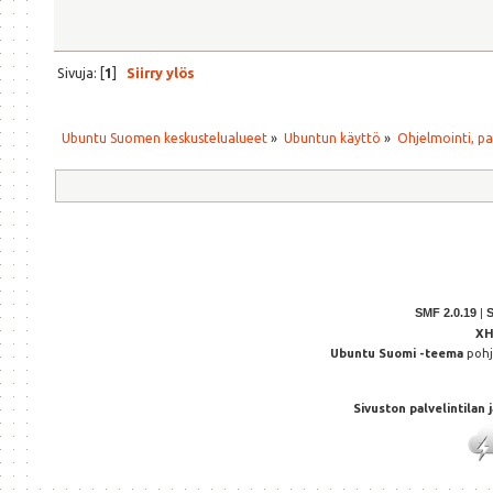
Sivuja: [
1
]
Siirry ylös
Ubuntu Suomen keskustelualueet
»
Ubuntun käyttö
»
Ohjelmointi, p
SMF 2.0.19
|
X
Ubuntu Suomi -teema
poh
Sivuston palvelintilan