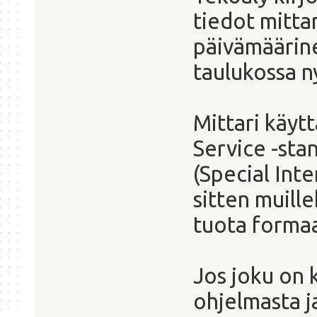
tiedot mittar
päivämäärine
taulukossa n
Mittari käy
Service -sta
(Special Inte
sitten muille
tuota formaa
Jos joku on k
ohjelmasta ja