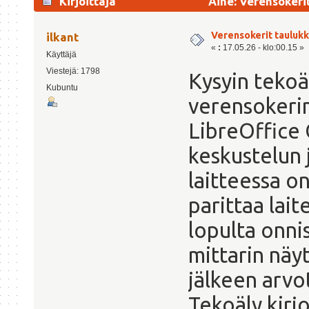
Kirjoittaja
Aihe: Verensokeri
Verensokerit tauluk
ilkant
«
:
17.05.26 - klo:00.15 »
Käyttäjä
Viestejä: 1798
Kysyin tekoä
Kubuntu
verensokerim
LibreOffice 
keskustelun 
laitteessa on
parittaa lai
lopulta onnis
mittarin näy
jälkeen arvo
Tekoäly kirj