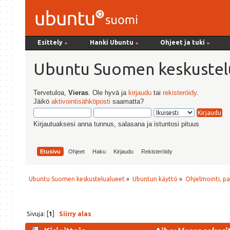
Esittely
Hanki Ubuntu
Ohjeet ja tuki
►
►
►
Ubuntu Suomen keskustel
Tervetuloa,
Vieras
. Ole hyvä ja
kirjaudu
tai
rekisteröidy
.
Jäikö
aktivointisähköposti
saamatta?
Kirjautuaksesi anna tunnus, salasana ja istuntosi pituus
Etusivu
Ohjeet
Haku
Kirjaudu
Rekisteröidy
Ubuntu Suomen keskustelualueet
»
Ubuntun käyttö
»
Ohjelmointi, p
Sivuja: [
1
]
Siirry alas