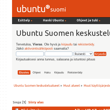
Esittely
Hanki Ubuntu
Ohjeet ja tuki
►
►
►
Ubuntu Suomen keskustel
Tervetuloa,
Vieras
. Ole hyvä ja
kirjaudu
tai
rekisteröidy
.
Jäikö
aktivointisähköposti
saamatta?
Kirjautuaksesi anna tunnus, salasana ja istuntosi pituus
Etusivu
Ohjeet
Haku
Kirjaudu
Rekisteröidy
Ubuntu Suomen keskustelualueet
»
Muut alueet
»
Muut käyttöjärjeste
Sivuja: [
1
]
Siirry alas