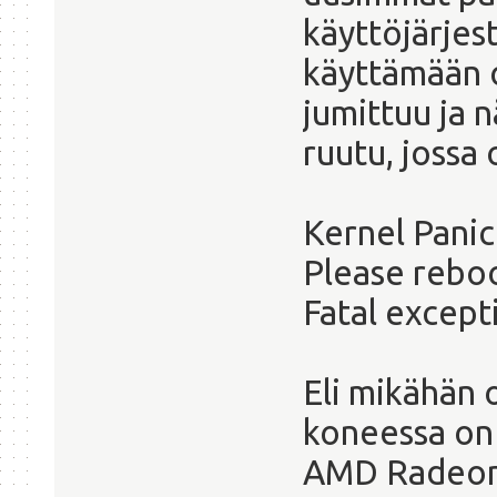
käyttöjärjest
käyttämään o
jumittuu ja n
ruutu, jossa 
Kernel Panic
Please rebo
Fatal except
Eli mikähän 
koneessa on 
AMD Radeon 