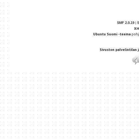
SMF 2.0.19
|
X
Ubuntu Suomi -teema
poh
Sivuston palvelintilan