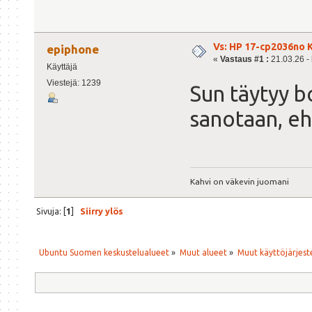
Vs: HP 17-cp2036no K
epiphone
«
Vastaus #1 :
21.03.26 - 
Käyttäjä
Viestejä: 1239
Sun täytyy b
sanotaan, eh
Kahvi on väkevin juomani
Sivuja: [
1
]
Siirry ylös
Ubuntu Suomen keskustelualueet
»
Muut alueet
»
Muut käyttöjärjeste