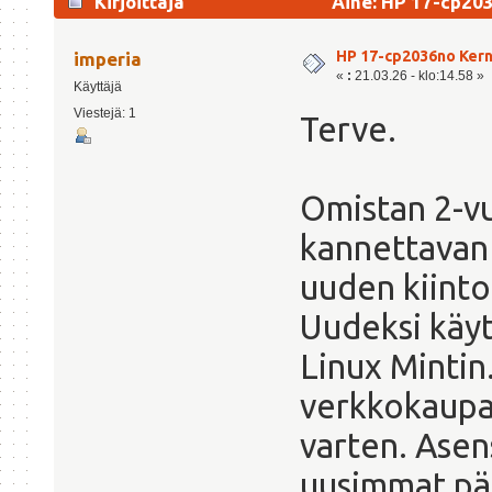
Kirjoittaja
Aihe: HP 17-cp203
HP 17-cp2036no Kern
imperia
«
:
21.03.26 - klo:14.58 »
Käyttäjä
Viestejä: 1
Terve.
Omistan 2-v
kannettavan
uuden kiinto
Uudeksi käyt
Linux Mintin
verkkokaupa
varten. Asens
uusimmat päi