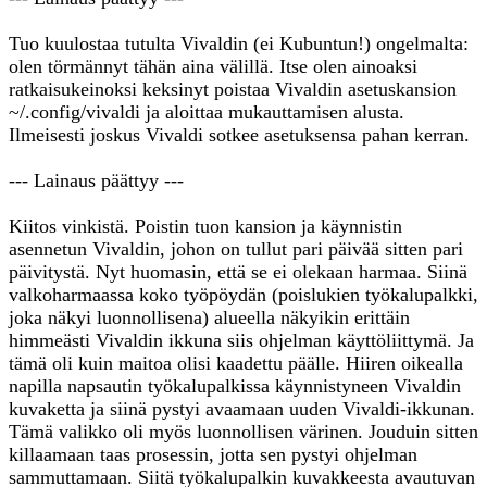
Tuo kuulostaa tutulta Vivaldin (ei Kubuntun!) ongelmalta:
olen törmännyt tähän aina välillä. Itse olen ainoaksi
ratkaisukeinoksi keksinyt poistaa Vivaldin asetuskansion
~/.config/vivaldi ja aloittaa mukauttamisen alusta.
Ilmeisesti joskus Vivaldi sotkee asetuksensa pahan kerran.
--- Lainaus päättyy ---
Kiitos vinkistä. Poistin tuon kansion ja käynnistin
asennetun Vivaldin, johon on tullut pari päivää sitten pari
päivitystä. Nyt huomasin, että se ei olekaan harmaa. Siinä
valkoharmaassa koko työpöydän (poislukien työkalupalkki,
joka näkyi luonnollisena) alueella näkyikin erittäin
himmeästi Vivaldin ikkuna siis ohjelman käyttöliittymä. Ja
tämä oli kuin maitoa olisi kaadettu päälle. Hiiren oikealla
napilla napsautin työkalupalkissa käynnistyneen Vivaldin
kuvaketta ja siinä pystyi avaamaan uuden Vivaldi-ikkunan.
Tämä valikko oli myös luonnollisen värinen. Jouduin sitten
killaamaan taas prosessin, jotta sen pystyi ohjelman
sammuttamaan. Siitä työkalupalkin kuvakkeesta avautuvan