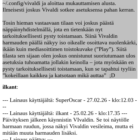
~/.config/vivaldi ja aloittaa mukauttamisen alusta.
Ilmeisesti joskus Vivaldi sotkee asetuksensa pahan kerran.
Tosin hieman vastaavaan tilaan voi joskus päästä
näppäinyhdistelmällä, jota en tietenkään nyt
tarkoituksellisesti pysty toistamaan. Siinä Vivaldin
harmauden päällä näkyy iso oikealle osoittava nuolenkärki,
ikään kuin mediasoittimen toistokuvake (”Play”). Siitä
tilasta sen sijaan olen joskus onnistunut suoriutumaan ulos
asetuksia tuhoamatta jollakin keinolla – jota myöskään en
pysty tarkoituksellisesti toistamaan, kun se tapahtui tyyliin
”kokeillaan kaikkea ja katsotaan mikä auttaa” ;D
ilkant
:
--- Lainaus käyttäjältä: SuperOscar - 27.02.26 - klo:12.03 -
--
--- Lainaus käyttäjältä: ilkant - 25.02.26 - klo:17.35 ---
Päivityksen jälkeen käynnistin VIvaldin. Se toi näytölle
harmaan ruudun, jossa näkyi Vivaldin vesileima, mutta ei
mitään muuta harmauden lisäksi.
--- Lainaus päättyy ---