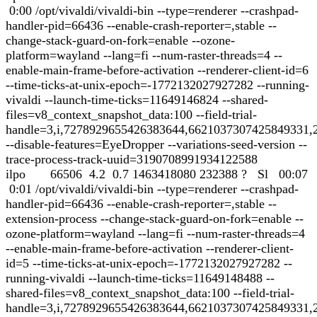
0:00 /opt/vivaldi/vivaldi-bin --type=renderer --crashpad-
handler-pid=66436 --enable-crash-reporter=,stable --
change-stack-guard-on-fork=enable --ozone-
platform=wayland --lang=fi --num-raster-threads=4 --
enable-main-frame-before-activation --renderer-client-id=6
--time-ticks-at-unix-epoch=-1772132027927282 --running-
vivaldi --launch-time-ticks=11649146824 --shared-
files=v8_context_snapshot_data:100 --field-trial-
handle=3,i,7278929655426383644,6621037307425849331,
--disable-features=EyeDropper --variations-seed-version --
trace-process-track-uuid=3190708991934122588
ilpo 66506 4.2 0.7 1463418080 232388 ? Sl 00:07
0:01 /opt/vivaldi/vivaldi-bin --type=renderer --crashpad-
handler-pid=66436 --enable-crash-reporter=,stable --
extension-process --change-stack-guard-on-fork=enable --
ozone-platform=wayland --lang=fi --num-raster-threads=4
--enable-main-frame-before-activation --renderer-client-
id=5 --time-ticks-at-unix-epoch=-1772132027927282 --
running-vivaldi --launch-time-ticks=11649148488 --
shared-files=v8_context_snapshot_data:100 --field-trial-
handle=3,i,7278929655426383644,6621037307425849331,