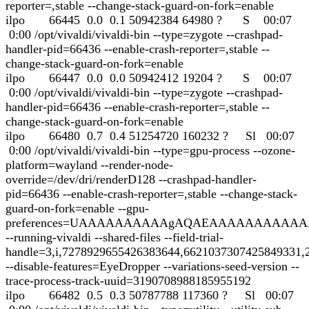
reporter=,stable --change-stack-guard-on-fork=enable
ilpo 66445 0.0 0.1 50942384 64980 ? S 00:07
0:00 /opt/vivaldi/vivaldi-bin --type=zygote --crashpad-
handler-pid=66436 --enable-crash-reporter=,stable --
change-stack-guard-on-fork=enable
ilpo 66447 0.0 0.0 50942412 19204 ? S 00:07
0:00 /opt/vivaldi/vivaldi-bin --type=zygote --crashpad-
handler-pid=66436 --enable-crash-reporter=,stable --
change-stack-guard-on-fork=enable
ilpo 66480 0.7 0.4 51254720 160232 ? Sl 00:07
0:00 /opt/vivaldi/vivaldi-bin --type=gpu-process --ozone-
platform=wayland --render-node-
override=/dev/dri/renderD128 --crashpad-handler-
pid=66436 --enable-crash-reporter=,stable --change-stack-
guard-on-fork=enable --gpu-
preferences=UAAAAAAAAAAgAQAEAAAAAAA
--running-vivaldi --shared-files --field-trial-
handle=3,i,7278929655426383644,6621037307425849331,
--disable-features=EyeDropper --variations-seed-version --
trace-process-track-uuid=3190708988185955192
ilpo 66482 0.5 0.3 50787788 117360 ? Sl 00:07