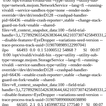
0:00 /opt/vivaldi/vivaldi-bin --type=utility --utility-sub-
type=network.mojom.NetworkService --lang=fi --running-
vivaldi --service-sandbox-type=none --render-node-
override=/dev/dri/renderD128 --crashpad-handler-
pid=66436 --enable-crash-reporter=,stable --change-stack-
guard-on-fork=enable --shared-
files=v8_context_snapshot_data:100 --field-trial-
handle=3,i,7278929655426383644,6621037307425849331,
--disable-features=EyeDropper --variations-seed-version --
trace-process-track-uuid=3190708989122997041
ilpo 66493 0.0 0.1 51000512 54868 ? Sl 00:07
0:00 /opt/vivaldi/vivaldi-bin --type=utility --utility-sub-
type=storage.mojom.StorageService --lang=fi --running-
vivaldi --service-sandbox-type=utility --render-node-
override=/dev/dri/renderD128 --crashpad-handler-
pid=66436 --enable-crash-reporter=,stable --change-stack-
guard-on-fork=enable --shared-
files=v8_context_snapshot_data:100 --field-trial-
handle=3,i,7278929655426383644,6621037307425849331,
--disable-features=EyeDropper --variations-seed-version --
trace-process-track-uuid=3190708990060038890
ilpo 66505 2.1 0.5 1459987352 177540 ? Sl 00:07