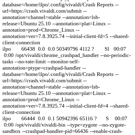
database=/home/ilpo/.config/vivaldi/Crash Reports --
url=https://crash.vivaldi.com/submit --
annotation=channel=stable --annotation=lsb-
release=Ubuntu 25.10 --annotation=plat=Linux --
annotation=prod=Chrome_Linux --
annotation=ver=7.8.3925.74 --initial-client-fd=5 --shared-
client-connection
ilpo 66438 0.0 0.0 50349796 4112 ? Sl 00:07
0:00 /opt/vivaldi/chrome_crashpad_handler --no-periodic-
tasks --no-rate-limit --monitor-self-
annotation=ptype=crashpad-handler --
database=/home/ilpo/.config/vivaldi/Crash Reports --
url=https://crash.vivaldi.com/submit --
annotation=channel=stable --annotation=lsb-
release=Ubuntu 25.10 --annotation=plat=Linux --
annotation=prod=Chrome_Linux --
annotation=ver=7.8.3925.74 --initial-client-fd=4 --shared-
client-connection
ilpo 66444 0.0 0.1 50942396 65116 ? S 00:07
0:00 /opt/vivaldi/vivaldi-bin --type=zygote --no-zygote-
sandbox --crashpad-handler-pid=66436 --enable-crash-