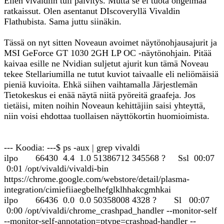
Eilen vivaldiin tuli päivitys. Mutta se ei tuota ongelmaa
ratkaissut. Olen asentanut DIscoveryllä Vivaldin
Flathubista. Sama juttu siinäkin.
Tässä on nyt sitten Noveaun avoimet näytönohjausajurit ja
MSI GeForce GT 1030 2GH LP OC -näytönohjain. Pitää
kaivaa esille ne Nvidian suljetut ajurit kun tämä Noveau
tekee Stellariumilla ne tutut kuviot taivaalle eli neliömäisiä
pieniä kuvioita. Ehkä siihen vaihtamalla Järjestlemän
Tietokeskus ei enää näytä niitä pyöreitä graafeja. Jos
tietäisi, miten noihin Noveaun kehittäjiin saisi yhteyttä,
niin voisi ehdottaa tuollaisen näyttökortin huomioimista.
--- Koodia: ---$ ps -aux | grep vivaldi
ilpo 66430 4.4 1.0 51386712 345568 ? Ssl 00:07
0:01 /opt/vivaldi/vivaldi-bin
https://chrome.google.com/webstore/detail/plasma-
integration/cimiefiiaegbelhefglklhhakcgmhkai
ilpo 66436 0.0 0.0 50358008 4328 ? Sl 00:07
0:00 /opt/vivaldi/chrome_crashpad_handler --monitor-self
--monitor-self-annotation=ptype=crashpad-handler --