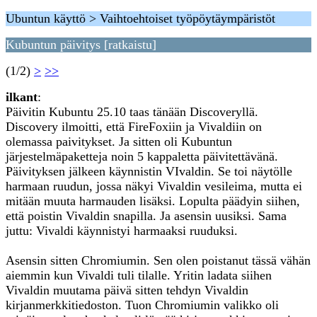
Ubuntun käyttö > Vaihtoehtoiset työpöytäympäristöt
Kubuntun päivitys [ratkaistu]
(1/2)
>
>>
ilkant
:
Päivitin Kubuntu 25.10 taas tänään Discoveryllä.
Discovery ilmoitti, että FireFoxiin ja Vivaldiin on
olemassa paivitykset. Ja sitten oli Kubuntun
järjestelmäpaketteja noin 5 kappaletta päivitettävänä.
Päivityksen jälkeen käynnistin VIvaldin. Se toi näytölle
harmaan ruudun, jossa näkyi Vivaldin vesileima, mutta ei
mitään muuta harmauden lisäksi. Lopulta päädyin siihen,
että poistin Vivaldin snapilla. Ja asensin uusiksi. Sama
juttu: Vivaldi käynnistyi harmaaksi ruuduksi.
Asensin sitten Chromiumin. Sen olen poistanut tässä vähän
aiemmin kun Vivaldi tuli tilalle. Yritin ladata siihen
Vivaldin muutama päivä sitten tehdyn Vivaldin
kirjanmerkkitiedoston. Tuon Chromiumin valikko oli