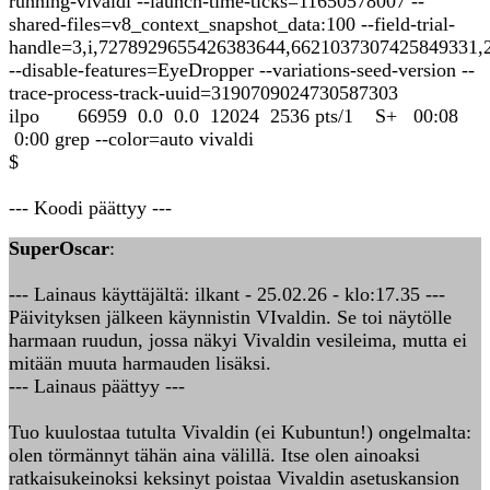
running-vivaldi --launch-time-ticks=11650578007 --
shared-files=v8_context_snapshot_data:100 --field-trial-
handle=3,i,7278929655426383644,6621037307425849331,
--disable-features=EyeDropper --variations-seed-version --
trace-process-track-uuid=3190709024730587303
ilpo 66959 0.0 0.0 12024 2536 pts/1 S+ 00:08
0:00 grep --color=auto vivaldi
$
--- Koodi päättyy ---
SuperOscar
:
--- Lainaus käyttäjältä: ilkant - 25.02.26 - klo:17.35 ---
Päivityksen jälkeen käynnistin VIvaldin. Se toi näytölle
harmaan ruudun, jossa näkyi Vivaldin vesileima, mutta ei
mitään muuta harmauden lisäksi.
--- Lainaus päättyy ---
Tuo kuulostaa tutulta Vivaldin (ei Kubuntun!) ongelmalta:
olen törmännyt tähän aina välillä. Itse olen ainoaksi
ratkaisukeinoksi keksinyt poistaa Vivaldin asetuskansion