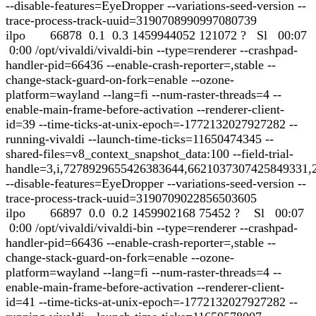
--disable-features=EyeDropper --variations-seed-version --
trace-process-track-uuid=3190708990997080739
ilpo 66878 0.1 0.3 1459944052 121072 ? Sl 00:07
0:00 /opt/vivaldi/vivaldi-bin --type=renderer --crashpad-
handler-pid=66436 --enable-crash-reporter=,stable --
change-stack-guard-on-fork=enable --ozone-
platform=wayland --lang=fi --num-raster-threads=4 --
enable-main-frame-before-activation --renderer-client-
id=39 --time-ticks-at-unix-epoch=-1772132027927282 --
running-vivaldi --launch-time-ticks=11650474345 --
shared-files=v8_context_snapshot_data:100 --field-trial-
handle=3,i,7278929655426383644,6621037307425849331,
--disable-features=EyeDropper --variations-seed-version --
trace-process-track-uuid=3190709022856503605
ilpo 66897 0.0 0.2 1459902168 75452 ? Sl 00:07
0:00 /opt/vivaldi/vivaldi-bin --type=renderer --crashpad-
handler-pid=66436 --enable-crash-reporter=,stable --
change-stack-guard-on-fork=enable --ozone-
platform=wayland --lang=fi --num-raster-threads=4 --
enable-main-frame-before-activation --renderer-client-
id=41 --time-ticks-at-unix-epoch=-1772132027927282 --