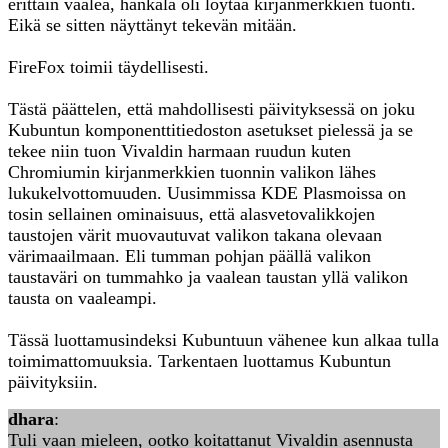
erittäin vaalea, hankala oli löytää kirjanmerkkien tuonti.
Eikä se sitten näyttänyt tekevän mitään.
FireFox toimii täydellisesti.
Tästä päättelen, että mahdollisesti päivityksessä on joku
Kubuntun komponenttitiedoston asetukset pielessä ja se
tekee niin tuon Vivaldin harmaan ruudun kuten
Chromiumin kirjanmerkkien tuonnin valikon lähes
lukukelvottomuuden. Uusimmissa KDE Plasmoissa on
tosin sellainen ominaisuus, että alasvetovalikkojen
taustojen värit muovautuvat valikon takana olevaan
värimaailmaan. Eli tumman pohjan päällä valikon
taustaväri on tummahko ja vaalean taustan yllä valikon
tausta on vaaleampi.
Tässä luottamusindeksi Kubuntuun vähenee kun alkaa tulla
toimimattomuuksia. Tarkentaen luottamus Kubuntun
päivityksiin.
dhara
:
Tuli vaan mieleen, ootko koitattanut Vivaldin asennusta