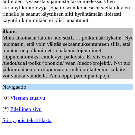
laitteiden fyysisestä sijainnista tässä mielessä. Olen
siirtänyt kiintolevyjä jopa toiseen koneeseen siellä olevien
rinnalle ja saanut käyttiksen silti hyrähtämään iloisesti
käyntiin kuin mitään ei olisi tapahtunut.
ilkant
:
Minä aikoinaan laitoin nuo sda1, ... polkumäärityksiin. Nyt
huomasin, että voin välttää sekaannuksentunteen sillä, että
muutan ne polkunimet ja hakemistojen nimet
riippumattomiksi emolevyn paikoista. Ei siis esim.
/tiedot/sda1/polku/johonkin/ vaan /tiedot/projekti/. Nyt tuo
jälkimmäinen on riippumaton, mikä on laitenimi ja laite
voi vaikka vaihdella. Aina oppii parempia tapoja.
Navigaatio
[0]
Viestien etusivu
[*]
Edellinen sivu
Siirry pois tekstitilasta