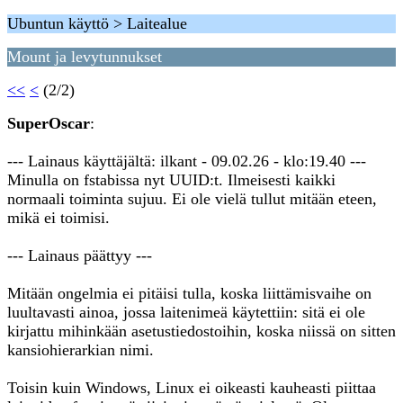
Ubuntun käyttö > Laitealue
Mount ja levytunnukset
<<
<
(2/2)
SuperOscar
:
--- Lainaus käyttäjältä: ilkant - 09.02.26 - klo:19.40 ---
Minulla on fstabissa nyt UUID:t. Ilmeisesti kaikki
normaali toiminta sujuu. Ei ole vielä tullut mitään eteen,
mikä ei toimisi.
--- Lainaus päättyy ---
Mitään ongelmia ei pitäisi tulla, koska liittämisvaihe on
luultavasti ainoa, jossa laitenimeä käytettiin: sitä ei ole
kirjattu mihinkään asetustiedostoihin, koska niissä on sitten
kansiohierarkian nimi.
Toisin kuin Windows, Linux ei oikeasti kauheasti piittaa