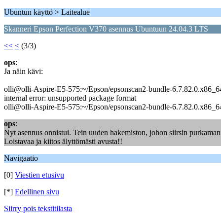
Ubuntun käyttö > Laitealue
Skanneri Epson Perfection V370 asennus Ubuntuun 24.04.3 LTS
<<
<
(3/3)
ops
:
Ja näin kävi:
olli@olli-Aspire-E5-575:~/Epson/epsonscan2-bundle-6.7.82.0.x86_64.
internal error: unsupported package format
olli@olli-Aspire-E5-575:~/Epson/epsonscan2-bundle-6.7.82.0.x86_6
ops
:
Nyt asennus onnistui. Tein uuden hakemiston, johon siirsin purkamani.
Loistavaa ja kiitos älyttömästi avusta!!
Navigaatio
[0]
Viestien etusivu
[*]
Edellinen sivu
Siirry pois tekstitilasta