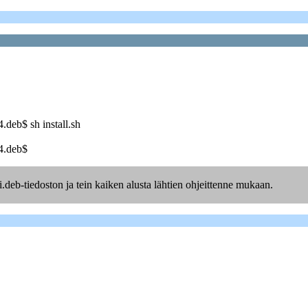
deb$ sh install.sh
4.deb$
deb-tiedoston ja tein kaiken alusta lähtien ohjeittenne mukaan.