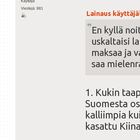
Käyttäjä
Viestejä: 881
Lainaus käyttäjält
En kyllä no
uskaltaisi 
maksaa ja v
saa mielenr
1. Kukin taap
Suomesta ost
kalliimpia ku
kasattu Kiina