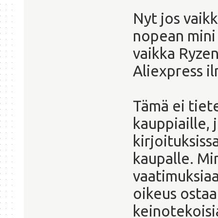
Nyt jos vaikk
nopean mini 
vaikka Ryzen
Aliexpress i
Tämä ei tiet
kauppiaille,
kirjoituksis
kaupalle. Mi
vaatimuksiaan
oikeus ostaa
keinotekoisi