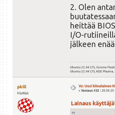
2. Olen antan
buutatessaan
heittää BIOS
I/O-rutiinei
jälkeen enää
Ubuntu 22.04 LTS, Gnome Flash
Ubuntu 22.04 LTS, KDE Plasma,
Vs: Uusi kiinalainen 
pkill
«
Vastaus #32 :
26.06.25 -
Käyttäjä
Lainaus käyttäjäl