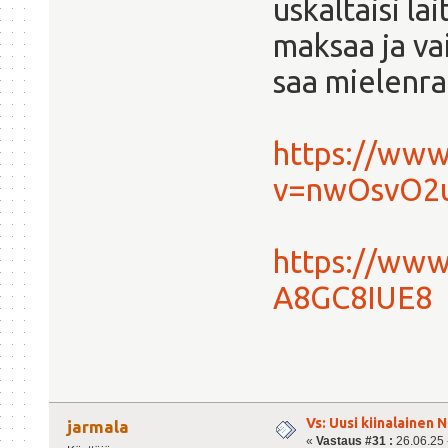
uskaltaisi l
maksaa ja va
saa mielenr
https://www
v=nwOsvO2
https://www
A8GC8IUE8
Vs: Uusi kiinalainen 
jarmala
«
Vastaus #31 :
26.06.25 -