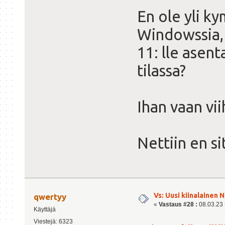
En ole yli 
Windowssia, 
11: lle asen
tilassa?
Ihan vaan vi
Nettiin en si
Vs: Uusi kiinalainen 
qwertyy
«
Vastaus #28 :
08.03.23 -
Käyttäjä
Viestejä: 6323