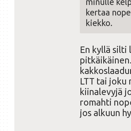
minulle kel
kertaa nope
kiekko.
En kyllä silti
pitkäikäinen.
kakkoslaadun
LTT tai joku
kiinalevyjä j
romahti nope
jos alkuun hy