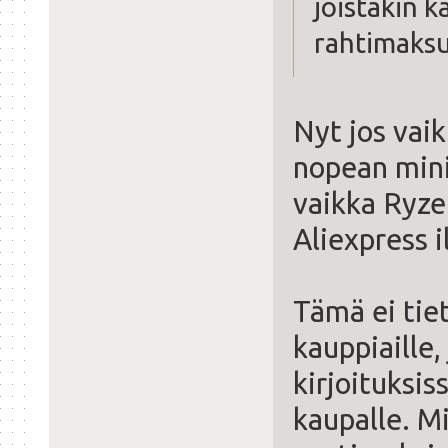
joistakin k
rahtimaksu
Nyt jos vaik
nopean mini
vaikka Ryze
Aliexpress i
Tämä ei tie
kauppiaille
kirjoituksi
kaupalle. M