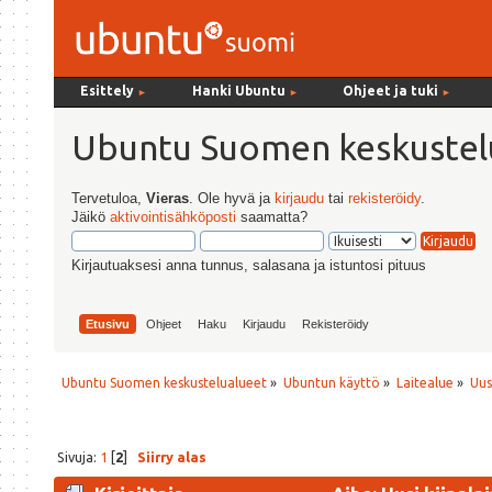
Esittely
Hanki Ubuntu
Ohjeet ja tuki
►
►
►
Ubuntu Suomen keskustel
Tervetuloa,
Vieras
. Ole hyvä ja
kirjaudu
tai
rekisteröidy
.
Jäikö
aktivointisähköposti
saamatta?
Kirjautuaksesi anna tunnus, salasana ja istuntosi pituus
Etusivu
Ohjeet
Haku
Kirjaudu
Rekisteröidy
Ubuntu Suomen keskustelualueet
»
Ubuntun käyttö
»
Laitealue
»
Uus
Sivuja:
1
[
2
]
Siirry alas