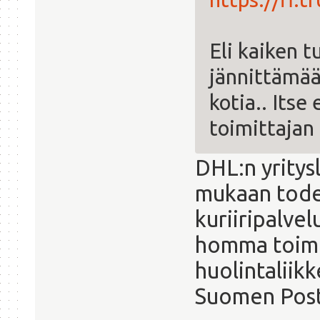
Eli kaiken t
jännittämää
kotia.. Itse
toimittajan 
DHL:n yritys
mukaan todell
kuriiripalvel
homma toimii
huolintaliikk
Suomen Pos