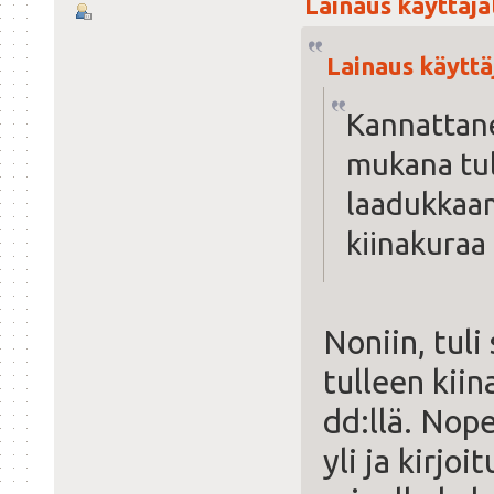
Lainaus käyttäjäl
Lainaus käyttäj
Kannattane
mukana tul
laadukkaam
kiinakuraa
Noniin, tul
tulleen kii
dd:llä. Nop
yli ja kirjo