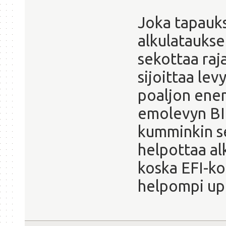
Joka tapauks
alkulataukse
sekottaa raj
sijoittaa levy
poaljon ene
emolevyn BIO
kumminkin se
helpottaa al
koska EFI-ko
helpompi up