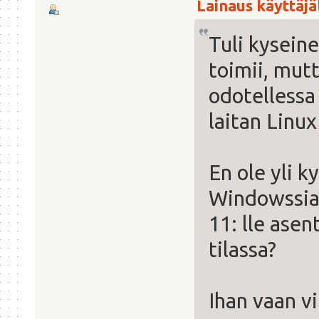
Lainaus käyttäjäl
Tuli kyseine
toimii, mutt
odotellessa 
laitan Linux
En ole yli 
Windowssia,
11: lle ase
tilassa?
Ihan vaan v