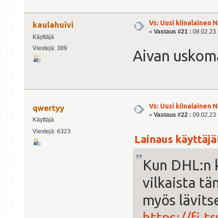
Vs: Uusi kiinalainen 
kaulahuivi
«
Vastaus #21 :
08.02.23 -
Käyttäjä
Viestejä: 389
Aivan uskom
Vs: Uusi kiinalainen 
qwertyy
«
Vastaus #22 :
09.02.23 -
Käyttäjä
Viestejä: 6323
Lainaus käyttäjäl
Kun DHL:n k
vilkaista t
myös lävits
https://fi.