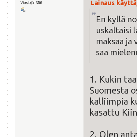
Lainaus käyttäj
Viestejä: 356
En kyllä n
uskaltaisi
maksaa ja 
saa mielen
1. Kukin taa
Suomesta os
kalliimpia k
kasattu Kiin
2. Olen anta