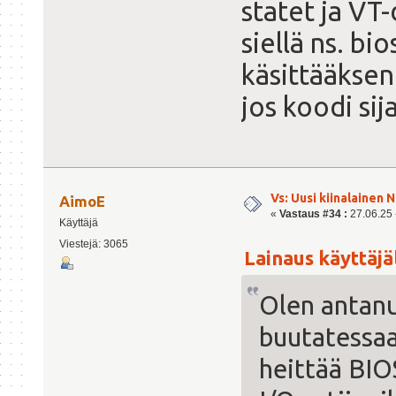
statet ja VT-
siellä ns. bi
käsittääkseni
jos koodi sija
Vs: Uusi kiinalainen 
AimoE
«
Vastaus #34 :
27.06.25 -
Käyttäjä
Viestejä: 3065
Lainaus käyttäjäl
Olen antanut
buutatessaa
heittää BIO