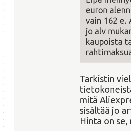
euron alenn
vain 162 e.
jo alv mukan
kaupoista ta
rahtimaksua
Tarkistin viel
tietokoneista
mitä Aliexpr
sisältää jo a
Hinta on se,