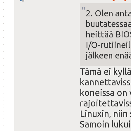
2. Olen anta
buutatessaa
heittää BIO
I/O-rutiine
jälkeen enää
Tämä ei kyllä
kannettavissa
koneissa on 
rajoitettavi
Linuxin, nii
Samoin lukui