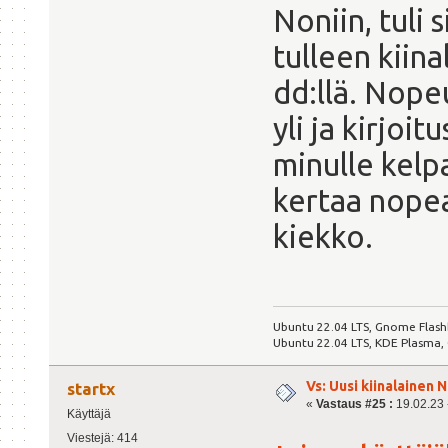
Noniin, tuli
tulleen kiin
dd:llä. Nope
yli ja kirjoi
minulle kelp
kertaa nope
kiekko.
Ubuntu 22.04 LTS, Gnome Flash
Ubuntu 22.04 LTS, KDE Plasma,
Vs: Uusi kiinalainen 
startx
«
Vastaus #25 :
19.02.23 -
Käyttäjä
Viestejä: 414