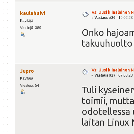
Vs: Uusi kiinalainen 
kaulahuivi
«
Vastaus #26 :
19.02.23 -
Käyttäjä
Viestejä: 389
Onko hajoam
takuuhuolto 
Vs: Uusi kiinalainen 
Jupro
«
Vastaus #27 :
07.03.23 -
Käyttäjä
Viestejä: 54
Tuli kyseinen
toimii, mutt
odotellessa 
laitan Linux 