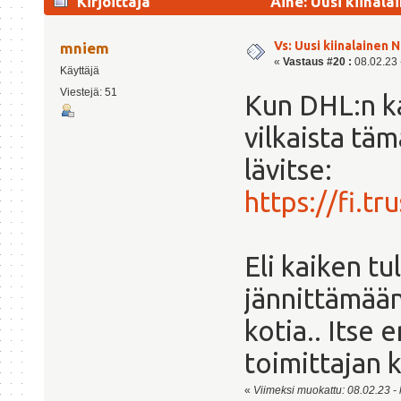
Kirjoittaja
Aihe: Uusi kiinal
Vs: Uusi kiinalainen 
mniem
«
Vastaus #20 :
08.02.23 -
Käyttäjä
Viestejä: 51
Kun DHL:n ka
vilkaista tä
lävitse:
https://fi.t
Eli kaiken tu
jännittämään
kotia.. Itse
toimittajan k
«
Viimeksi muokattu: 08.02.23 - 