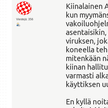
Kiinalainen A
kun myymäns
Viestejä: 356
vakoiluohjel
asentaisikin, 
viruksen, jo
koneella teh
mitenkään n
kiinan hallit
varmasti alk
käyttiksen u
En kyllä noi