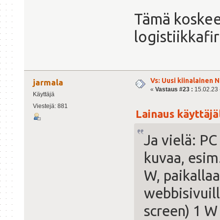
Tämä koskee 
logistiikkafi
Vs: Uusi kiinalainen 
jarmala
«
Vastaus #23 :
15.02.23 -
Käyttäjä
Viestejä: 881
Lainaus käyttäjäl
Ja vielä: PC
kuvaa, esim.
W, paikallaa
webbisivuill
screen) 1 W 