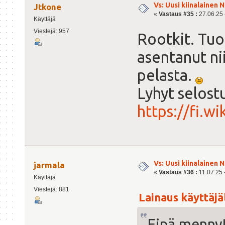
Vs: Uusi kiinalainen 
Jtkone
«
Vastaus #35 :
27.06.25 -
Käyttäjä
Viestejä: 957
Rootkit. Tuo
asentanut ni
pelasta.
Lyhyt selost
https://fi.w
Vs: Uusi kiinalainen 
jarmala
«
Vastaus #36 :
11.07.25 -
Käyttäjä
Viestejä: 881
Lainaus käyttäjäl
Eipä mennyt 