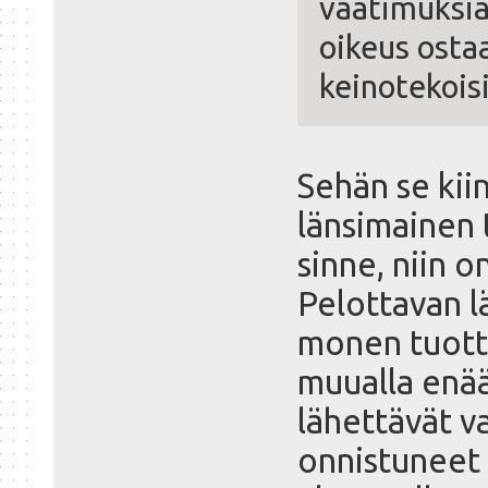
vaatimuksiaa
oikeus osta
keinotekois
Sehän se kiin
länsimainen 
sinne, niin 
Pelottavan lä
monen tuotte
muualla enää
lähettävät v
onnistuneet