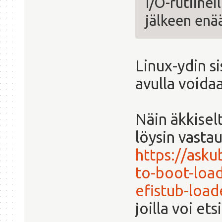
I/O-rutiine
jälkeen enää
Linux-ydin si
avulla voida
Näin äkkiselt
löysin vasta
https://ask
to-boot-load
efistub-load
joilla voi ets