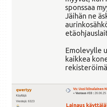
sponssaa my
Jäihän ne äs
aurinkosähkö
etäohjauslait
Emolevylle u
kaikkea kone
rekisteröimä
Vs: Uusi kiinalainen 
qwertyy
«
Vastaus #33 :
26.06.25 -
Käyttäjä
Viestejä: 6323
Lainaus käyttäjäl