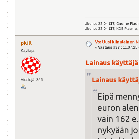
Ubuntu 22.04 LTS, Gnome Flash
Ubuntu 22.04 LTS, KDE Plasma,
Vs: Uusi kiinalainen 
pkill
«
Vastaus #37 :
11.07.25 -
Käyttäjä
Lainaus käyttäjäl
Lainaus käyttäj
Viestejä: 356
Eipä mennyt
euron alen
vain 162 e
nykyään jo 