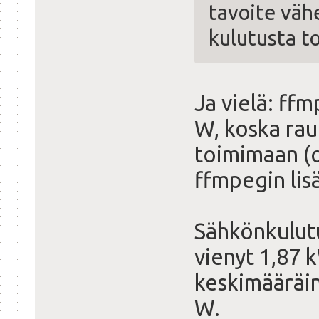
tavoite vä
kulutusta to
Ja vielä: ff
W, koska rau
toimimaan (oh
ffmpegin lisä
Sähkönkulutu
vienyt 1,87 
keskimääräin
W.