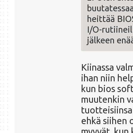
buutatessaa
heittää BIO
I/O-rutiine
jälkeen enää
Kiinassa valm
ihan niin he
kun bios soft
muutenkin va
tuotteisiins
ehkä siihen o
myyvät, kun 