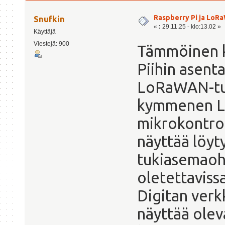
Raspberry Pi ja LoR
Snufkin
«
:
29.11.25 - klo:13.02 »
Käyttäjä
Viestejä: 900
Tämmöinen k
Piihin asent
LoRaWAN-tuki
kymmenen L
mikrokontro
näyttää löyt
tukiasemaoh
oletettaviss
Digitan verk
näyttää olev