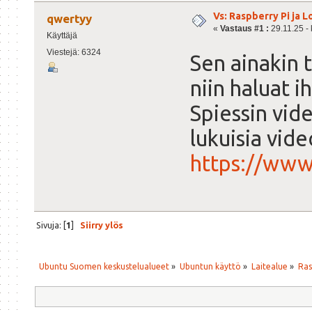
Vs: Raspberry Pi ja
qwertyy
«
Vastaus #1 :
29.11.25 - 
Käyttäjä
Viestejä: 6324
Sen ainakin t
niin haluat 
Spiessin vid
lukuisia vide
https://ww
Sivuja: [
1
]
Siirry ylös
Ubuntu Suomen keskustelualueet
»
Ubuntun käyttö
»
Laitealue
»
Ras