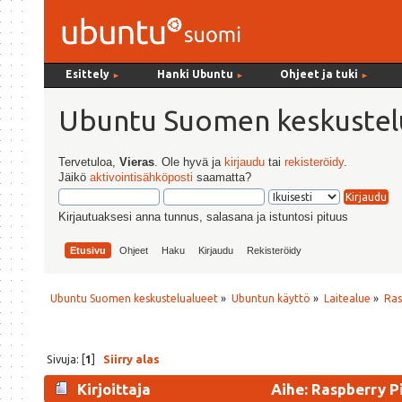
Esittely
Hanki Ubuntu
Ohjeet ja tuki
►
►
►
Ubuntu Suomen keskustel
Tervetuloa,
Vieras
. Ole hyvä ja
kirjaudu
tai
rekisteröidy
.
Jäikö
aktivointisähköposti
saamatta?
Kirjautuaksesi anna tunnus, salasana ja istuntosi pituus
Etusivu
Ohjeet
Haku
Kirjaudu
Rekisteröidy
Ubuntu Suomen keskustelualueet
»
Ubuntun käyttö
»
Laitealue
»
Ras
Sivuja: [
1
]
Siirry alas
Kirjoittaja
Aihe: Raspberry P