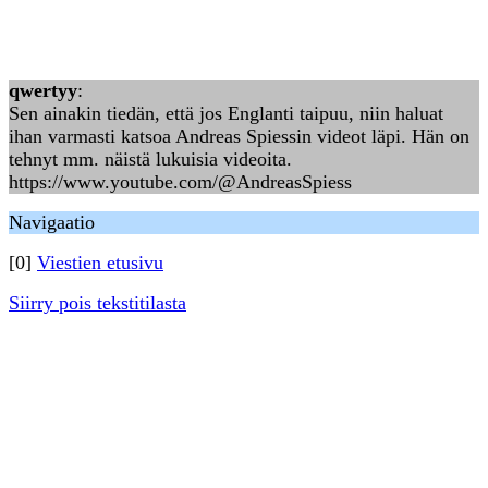
qwertyy
:
Sen ainakin tiedän, että jos Englanti taipuu, niin haluat
ihan varmasti katsoa Andreas Spiessin videot läpi. Hän on
tehnyt mm. näistä lukuisia videoita.
https://www.youtube.com/@AndreasSpiess
Navigaatio
[0]
Viestien etusivu
Siirry pois tekstitilasta