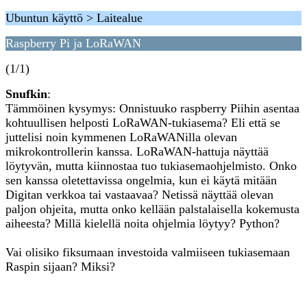
Ubuntun käyttö > Laitealue
Raspberry Pi ja LoRaWAN
(1/1)
Snufkin
:
Tämmöinen kysymys: Onnistuuko raspberry Piihin asentaa
kohtuullisen helposti LoRaWAN-tukiasema? Eli että se
juttelisi noin kymmenen LoRaWANilla olevan
mikrokontrollerin kanssa. LoRaWAN-hattuja näyttää
löytyvän, mutta kiinnostaa tuo tukiasemaohjelmisto. Onko
sen kanssa oletettavissa ongelmia, kun ei käytä mitään
Digitan verkkoa tai vastaavaa? Netissä näyttää olevan
paljon ohjeita, mutta onko kellään palstalaisella kokemusta
aiheesta? Millä kielellä noita ohjelmia löytyy? Python?
Vai olisiko fiksumaan investoida valmiiseen tukiasemaan
Raspin sijaan? Miksi?