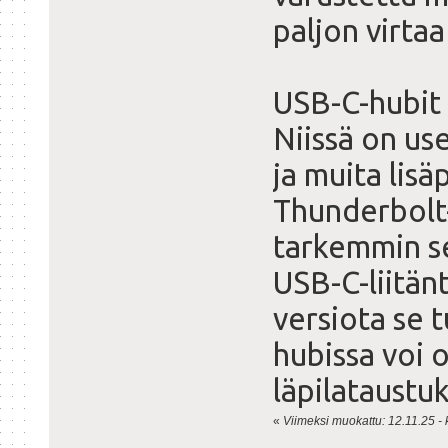
paljon virtaa
USB-C-hubit 
Niissä on us
ja muita lisä
Thunderbolt-
tarkemmin s
USB-C-liitän
versiota se 
hubissa voi 
läpilataustuk
«
Viimeksi muokattu: 12.11.25 - k