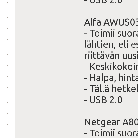
Alfa AWUS0
- Toimii suor
lähtien, eli 
riittävän uus
- Keskikokoi
- Halpa, hint
- Tällä hetke
- USB 2.0
Netgear A80
- Toimii suo