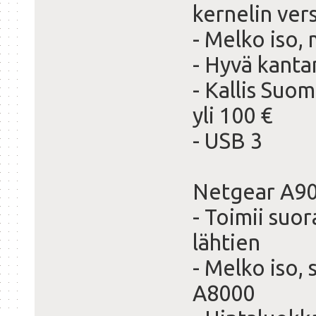
kernelin vers
- Melko iso,
- Hyvä kant
- Kallis Suo
yli 100 €
- USB 3
Netgear A900
- Toimii suor
lähtien
- Melko iso,
A8000