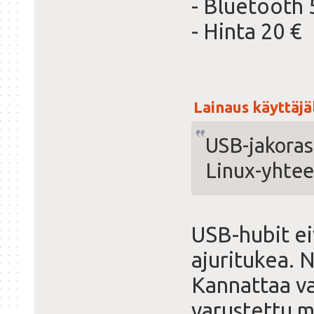
- Bluetooth 
- Hinta 20 €
Lainaus käyttäjäl
USB-jakoras
Linux-yhtee
USB-hubit ei
ajuritukea. 
Kannattaa val
varustettu ma