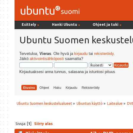
Esittely
Hanki Ubuntu
Ohjeet ja tuki
►
►
►
Ubuntu Suomen keskustel
Tervetuloa,
Vieras
. Ole hyvä ja
kirjaudu
tai
rekisteröidy
.
Jäikö
aktivointisähköposti
saamatta?
Kirjautuaksesi anna tunnus, salasana ja istuntosi pituus
Etusivu
Ohjeet
Haku
Kirjaudu
Rekisteröidy
Ubuntu Suomen keskustelualueet
»
Ubuntun käyttö
»
Laitealue
»
DV
Sivuja: [
1
]
Siirry alas