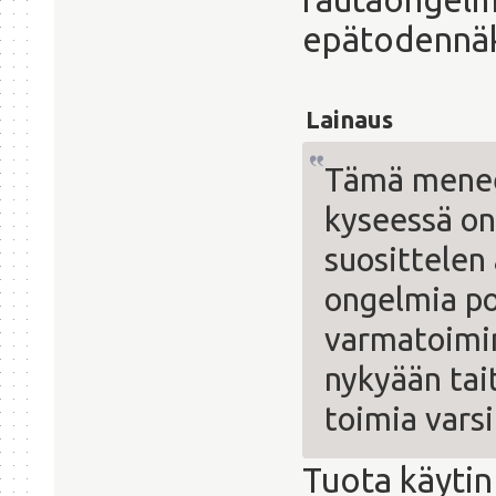
epätodennäk
Lainaus
Tämä menee 
kyseessä on 
suosittelen
ongelmia po
varmatoimin
nykyään tai
toimia varsi
Tuota käytin