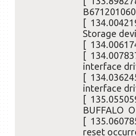
[ 133.898278
B671201060
[ 134.004219
Storage dev
[ 134.006174
[ 134.00783
interface dr
[ 134.03624
interface dr
[ 135.0550
BUFFALO Opt
[ 135.060785
reset occur