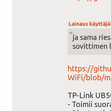
Lainaus käyttäjäl
ja sama ries
sovittimen 
https://git
WiFi/blob/
TP-Link UB5
- Toimii suor