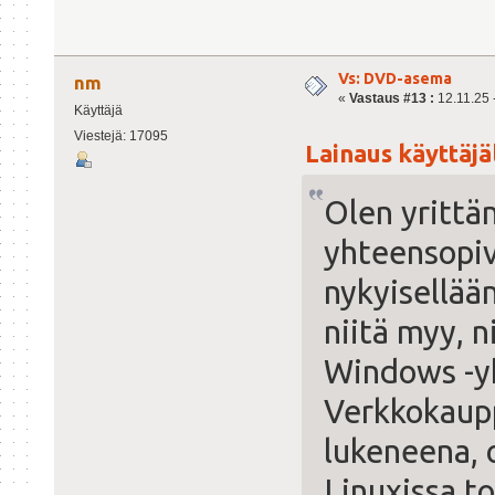
Vs: DVD-asema
nm
«
Vastaus #13 :
12.11.25 -
Käyttäjä
Viestejä: 17095
Lainaus käyttäjäl
Olen yrittän
yhteensopiv
nykyisellää
niitä myy, 
Windows -yh
Verkkokaupp
lukeneena, 
Linuxissa t