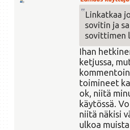
Linkatkaa j
sovitin ja s
sovittimen 
Ihan hetkine
ketjussa, mu
kommentoinut
toimineet ka
ok, niitä min
käytössä. Voi
niitä näkisi
ulkoa muista