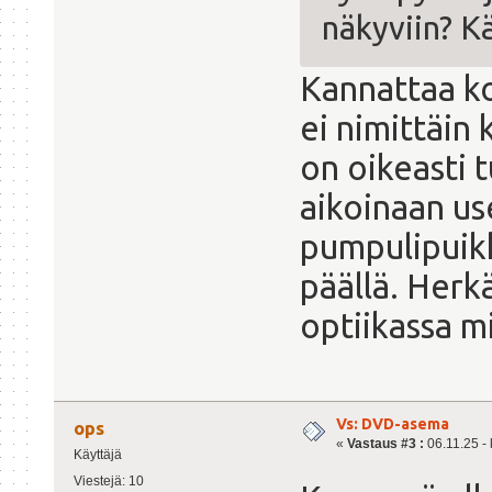
näkyviin? K
Kannattaa ko
ei nimittäin
on oikeasti t
aikoinaan u
pumpulipuikk
päällä. Herk
optiikassa mi
Vs: DVD-asema
ops
«
Vastaus #3 :
06.11.25 - 
Käyttäjä
Viestejä: 10