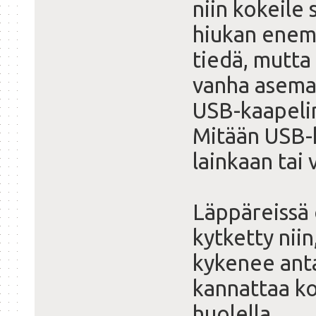
niin kokeile 
hiukan enem
tiedä, mutta 
vanha asema,
USB-kaapeli
Mitään USB-hu
lainkaan tai v
Läppäreissä 
kytketty nii
kykenee ant
kannattaa kok
huolella.