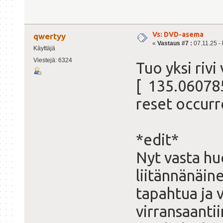
Vs: DVD-asema
qwertyy
«
Vastaus #7 :
07.11.25 - 
Käyttäjä
Viestejä: 6324
Tuo yksi rivi
[ 135.060785
reset occur
*edit*
Nyt vasta hu
liitännänäine
tapahtua ja v
virransaantii