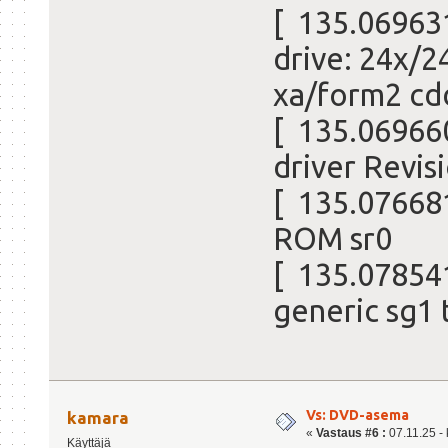
[ 135.069631
drive: 24x/2
xa/form2 cd
[ 135.06966
driver Revisi
[ 135.076681
ROM sr0
[ 135.078541
generic sg1 
Vs: DVD-asema
kamara
«
Vastaus #6 :
07.11.25 - 
Käyttäjä