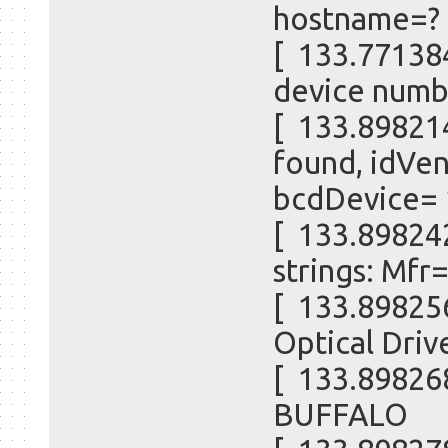
hostname=? 
[ 133.77138
device numb
[ 133.89821
found, idVe
bcdDevice= 
[ 133.89824
strings: Mfr
[ 133.89825
Optical Driv
[ 133.898268
BUFFALO