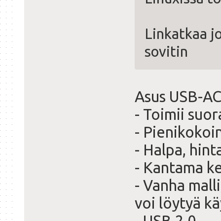
Linkatkaa j
sovitin
Asus USB-A
- Toimii suor
- Pienikokoi
- Halpa, hint
- Kantama k
- Vanha mall
voi löytyä k
- USB 2.0