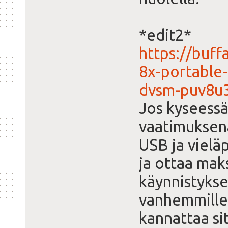
*edit2*
https://buf
8x-portable-
dvsm-puv8u
Jos kyseessä
vaatimuksen
USB ja vieläp
ja ottaa maks
käynnistykse
vanhemmille U
kannattaa si