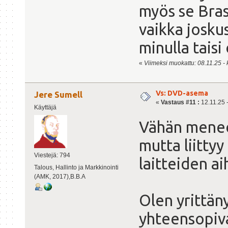
myös se Bras
vaikka josku
minulla taisi
«
Viimeksi muokattu: 08.11.25 - k
Vs: DVD-asema
Jere Sumell
«
Vastaus #11 :
12.11.25 -
Käyttäjä
Vähän menee 
mutta liittyy
Viestejä: 794
laitteiden a
Talous, Hallinto ja Markkinointi
(AMK, 2017),B.B.A
Olen yrittäny
yhteensopiva