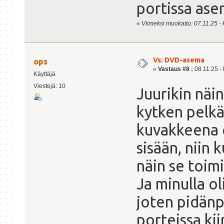
portissa ase
«
Viimeksi muokattu: 07.11.25 - k
Vs: DVD-asema
ops
«
Vastaus #8 :
08.11.25 - 
Käyttäjä
Viestejä: 10
Juurikin näin
kytken pelkän
kuvakkeena e
sisään, niin 
näin se toimi
Ja minulla oli
joten pidänp
porteissa kii