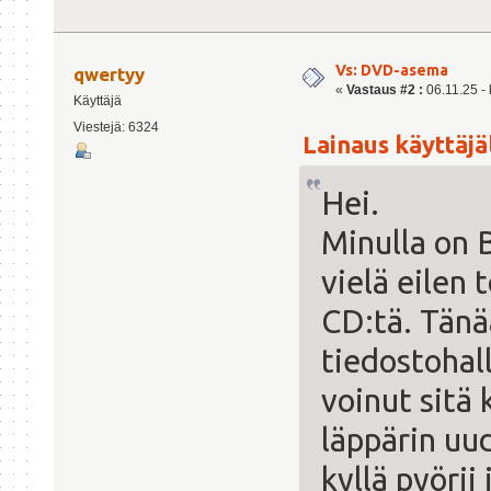
Vs: DVD-asema
qwertyy
«
Vastaus #2 :
06.11.25 - 
Käyttäjä
Viestejä: 6324
Lainaus käyttäjäl
Hei.
Minulla on 
vielä eilen 
CD:tä. Tänä
tiedostohall
voinut sitä
läppärin uu
kyllä pyörii