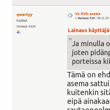
Vs: DVD-asema
qwertyy
«
Vastaus #10 :
08.11.25 -
Käyttäjä
Viestejä: 6324
Lainaus käyttäjäl
Ja minulla ol
joten pidän
porteissa ki
Tämä on ehdo
asema sattuis
kuitenkin sit
eipä ainakaa
rautaongelmi