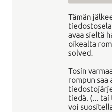
Tämän jälke
tiedostosela
avaa sieltä 
oikealta rom
solved.
Tosin varmaan
rompun saa a
tiedostojärj
tiedä. (... t
voi suositella