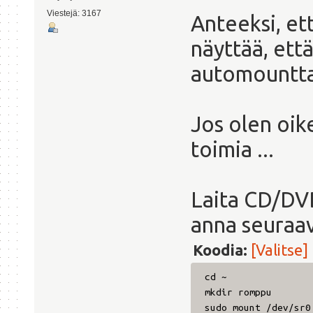
Viestejä: 3167
Anteeksi, et
näyttää, ett
automountta
Jos olen oike
toimia ...
Laita CD/DVD
anna seuraav
Koodia:
[Valitse]
cd ~
mkdir romppu
sudo mount /dev/sr0