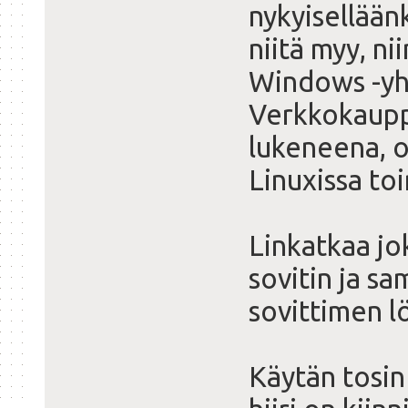
nykyisellää
niitä myy, n
Windows -yh
Verkkokaupp
lukeneena, o
Linuxissa to
Linkatkaa jo
sovitin ja s
sovittimen l
Käytän tosin