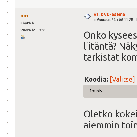
Vs: DVD-asema
nm
«
Vastaus #1 :
06.11.25 - 
Käyttäjä
Viestejä: 17095
Onko kysees
liitäntä? Nä
tarkistat ko
Koodia:
[Valitse]
lsusb
Oletko kokeil
aiemmin toi