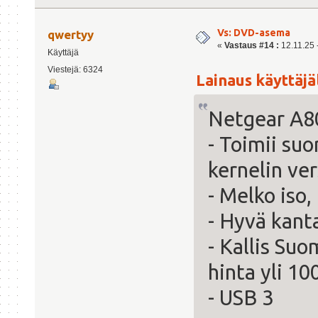
Vs: DVD-asema
qwertyy
«
Vastaus #14 :
12.11.25 -
Käyttäjä
Viestejä: 6324
Lainaus käyttäjäl
Netgear A8
- Toimii suo
kernelin ver
- Melko iso
- Hyvä kan
- Kallis Su
hinta yli 10
- USB 3