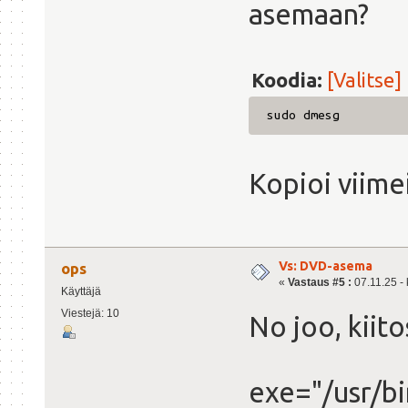
asemaan?
Koodia:
[Valitse]
sudo dmesg
Kopioi viimei
Vs: DVD-asema
ops
«
Vastaus #5 :
07.11.25 - 
Käyttäjä
Viestejä: 10
No joo, kiito
exe="/usr/b