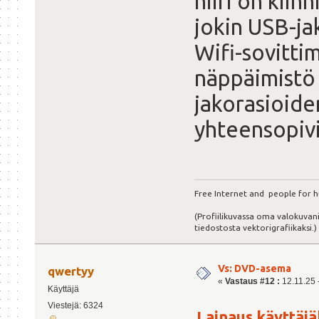
hiiri on kiinn
jokin USB-jak
Wifi-sovitt
näppäimistö 
jakorasioiden
yhteensopivi
Free Internet and people for h
(Profiilikuvassa oma valokuvani
tiedostosta vektorigrafiikaksi.)
Vs: DVD-asema
qwertyy
«
Vastaus #12 :
12.11.25 -
Käyttäjä
Viestejä: 6324
Lainaus käyttäjäl