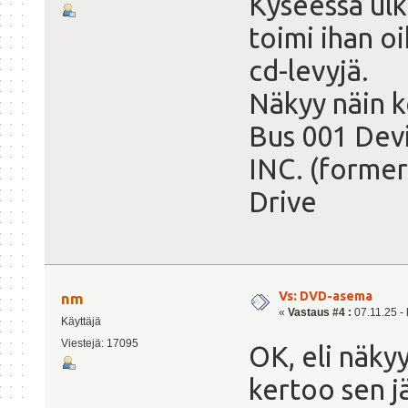
Kyseessä ulk
toimi ihan oi
cd-levyjä.
Näkyy näin k
Bus 001 Dev
INC. (former
Drive
Vs: DVD-asema
nm
«
Vastaus #4 :
07.11.25 - 
Käyttäjä
Viestejä: 17095
OK, eli näky
kertoo sen jä