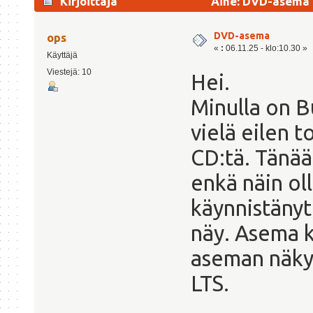
Kirjoittaja
Aihe: DVD-asema 
DVD-asema
ops
«
:
06.11.25 - klo:10.30 »
Käyttäjä
Viestejä: 10
Hei.
Minulla on 
vielä eilen t
CD:tä. Tänää
enkä näin oll
käynnistänyt
näy. Asema ky
aseman näkyv
LTS.