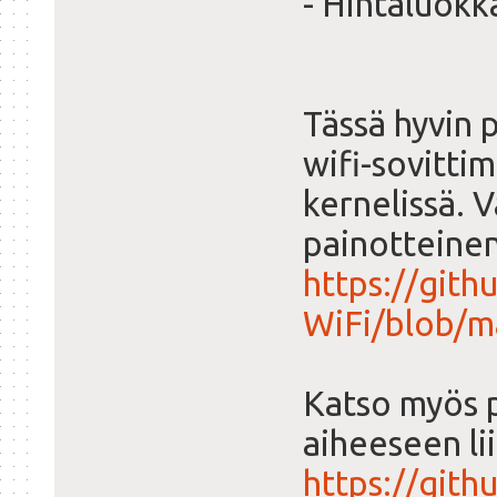
- Hintaluokk
Tässä hyvin p
wifi-sovittim
kernelissä. 
painotteinen
https://git
WiFi/blob/m
Katso myös p
aiheeseen lii
https://git