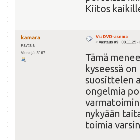
Kiitos kaikil
Vs: DVD-asema
kamara
«
Vastaus #9 :
08.11.25 - 
Käyttäjä
Viestejä: 3167
Tämä menee 
kyseessä on k
suosittelen 
ongelmia pol
varmatoimin
nykyään tait
toimia varsin