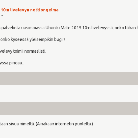
10:n livelevyn nettiongelma
 »
mipalvelinta uusimmassa Ubuntu Mate 2025.10:n livelevyssä, onko tähän 
 onko kyseessä yleisempikin bugi ?
elevy toimii normaalisti.
yssä pingaa...
ään sivua nimeltä. (Ainakaan internetin puolelta.)