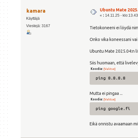
Ubuntu Mate 2025.
kamara
«
:
14.11.25 - klo:13.43
Käyttäjä
Viestejä: 3167
Tietokoneeni ei löydä ni
Onko vika koneessani vai
Ubuntu Mate 2025.04:n liv
Siis huomaan, että livelev
Koodia:
[Valitse]
ping 8.8.8.8
Mutta ei pingaa ...
Koodia:
[Valitse]
ping google.fi
Eikä onnistu avaamaan mit