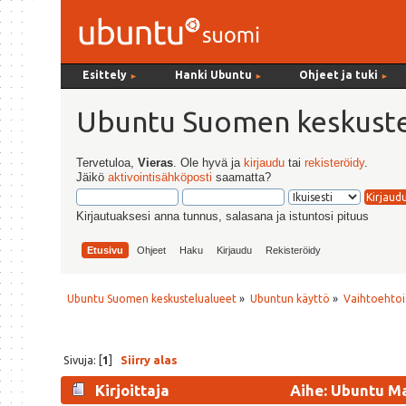
Esittely
Hanki Ubuntu
Ohjeet ja tuki
►
►
►
Ubuntu Suomen keskuste
Tervetuloa,
Vieras
. Ole hyvä ja
kirjaudu
tai
rekisteröidy
.
Jäikö
aktivointisähköposti
saamatta?
Kirjautuaksesi anna tunnus, salasana ja istuntosi pituus
Etusivu
Ohjeet
Haku
Kirjaudu
Rekisteröidy
Ubuntu Suomen keskustelualueet
»
Ubuntun käyttö
»
Vaihtoehtoi
Sivuja: [
1
]
Siirry alas
Kirjoittaja
Aihe: Ubuntu Ma