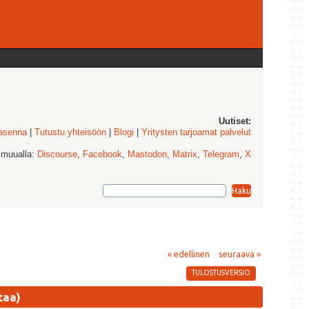
Uutiset:
 asenna
|
Tutustu yhteisöön
|
Blogi
|
Yritysten tarjoamat palvelut
 muualla:
Discourse
,
Facebook
,
Mastodon
,
Matrix
,
Telegram
,
X
« edellinen
seuraava »
TULOSTUSVERSIO
taa)