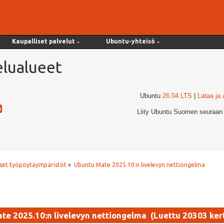
Kaupalliset palvelut
Ubuntu-yhteisö
►
►
lualueet
Ubuntu
26.04 LTS
|
Lataa ja
Liity Ubuntu Suomen seuraan
set työpöytäympäristöt
»
Ubuntu Mate 2025.10:n livelevyn nettiongelma
te 2025.10:n livelevyn nettiongelma (Luettu 20303 ker