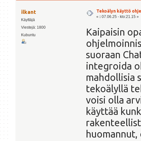
Tekoälyn käyttö ohj
ilkant
«
:
07.06.25 - klo:21.15 »
Käyttäjä
Viestejä: 1800
Kaipaisin op
Kubuntu
ohjelmoinnis
suoraan Chat
integroida o
mahdollisia
tekoälyllä te
voisi olla ar
käyttää kunk
rakenteellis
huomannut, e