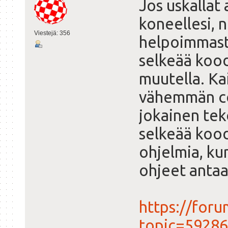
Jos uskallat 
koneellesi, 
Viestejä: 356
helpoimmasta
selkeää kood
muutella. Ka
vähemmän co
jokainen te
selkeää kood
ohjelmia, kun
ohjeet antaa
https://foru
topic=59286