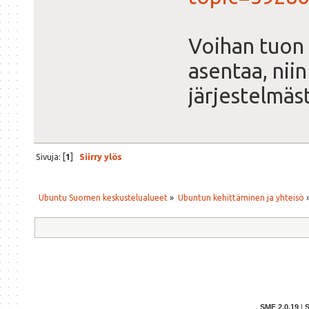
Voihan tuon
asentaa, nii
järjestelmäs
Sivuja: [
1
]
Siirry ylös
Ubuntu Suomen keskustelualueet
»
Ubuntun kehittäminen ja yhteisö
SMF 2.0.19
|