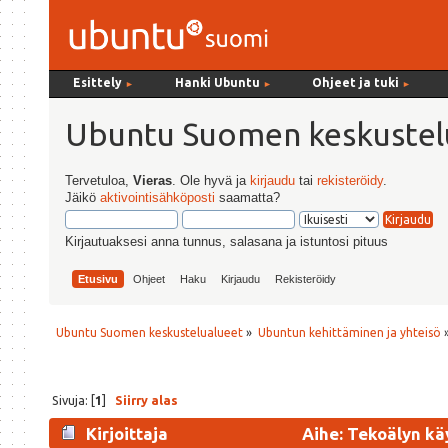
Esittely
Hanki Ubuntu
Ohjeet ja tuki
►
►
►
Ubuntu Suomen keskustel
Tervetuloa,
Vieras
. Ole hyvä ja
kirjaudu
tai
rekisteröidy
.
Jäikö
aktivointisähköposti
saamatta?
Kirjautuaksesi anna tunnus, salasana ja istuntosi pituus
Etusivu
Ohjeet
Haku
Kirjaudu
Rekisteröidy
Ubuntu Suomen keskustelualueet
»
Ubuntun kehittäminen ja yhteisö
Sivuja: [
1
]
Siirry alas
Kirjoittaja
Aihe: Tekoälyn kä