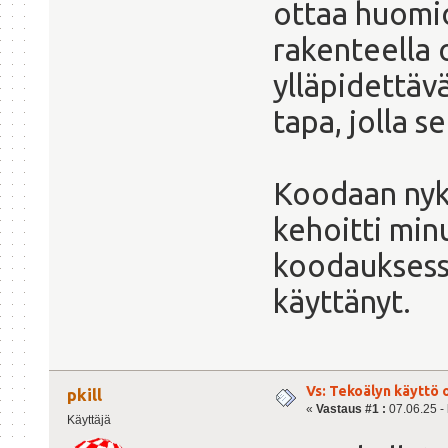
ottaa huomioo
rakenteella 
ylläpidettäv
tapa, jolla 
Koodaan nyky
kehoitti min
koodauksessa
käyttänyt.
Vs: Tekoälyn käyttö 
pkill
«
Vastaus #1 :
07.06.25 - 
Käyttäjä