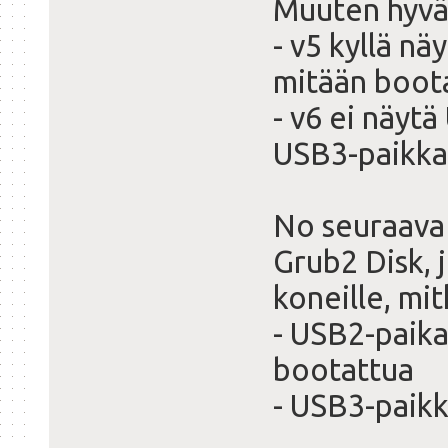
Muuten hyvä
- v5 kyllä nä
mitään boot
- v6 ei näytä
USB3-paikk
No seuraava 
Grub2 Disk, 
koneille, mi
- USB2-paika
bootattua
- USB3-paikk