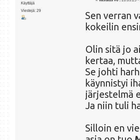
«
Vastaus #6 :
20.03.25 - 
Käyttäjä
Viestejä: 29
Sen verran v
kokeilin ens
Olin sitä jo
kertaa, mutta
Se johti har
käynnistyi ih
järjestelmä e
Ja niin tuli 
Silloin en vi
asia on tuo
M