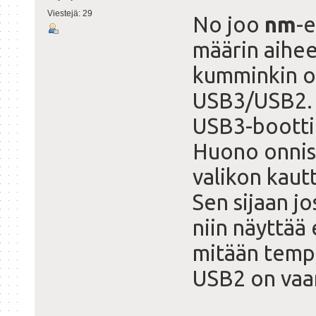
Viestejä: 29
No joo
nm
-e
määrin aihee
kumminkin ol
USB3/USB2.
USB3-bootti 
Huono onnis
valikon kaut
Sen sijaan j
niin näyttää
mitään temp
USB2 on vaa