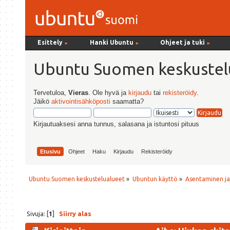
Esittely
Hanki Ubuntu
Ohjeet ja tuki
►
►
►
Ubuntu Suomen keskustel
Tervetuloa,
Vieras
. Ole hyvä ja
kirjaudu
tai
rekisteröidy
.
Jäikö
aktivointisähköposti
saamatta?
Kirjautuaksesi anna tunnus, salasana ja istuntosi pituus
Etusivu
Ohjeet
Haku
Kirjaudu
Rekisteröidy
Ubuntu Suomen keskustelualueet
»
Ubuntun käyttö
»
Asentaminen j
Sivuja: [
1
]
Siirry alas