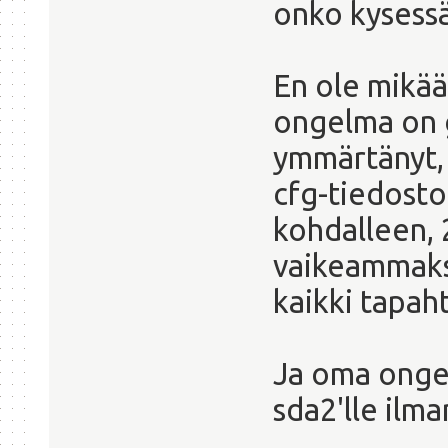
onko kysessä 
En ole mikää
ongelma on g
ymmärtänyt, 
cfg-tiedoston
kohdalleen,
vaikeammaks
kaikki tapah
Ja oma onge
sda2'lle ilma