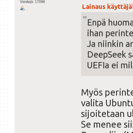
Viestejä: 17096
Lainaus käyttäjäl
Enpä huoman
ihan perinte
Ja niinkin a
DeepSeek sa
UEFIa ei mil
Myös perinte
valita Ubun
sijoitetaan u
Se menee sii