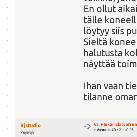
En ollut aika
tälle koneel
löytyy siis 
Sieltä konee
halutusta ko
näyttää toim
Ihan vaan tie
tilanne oma
Vs: Hiukan skitsofre
Rjstudio
«
Vastaus #9 :
21.10.25 - 
Käyttäjä