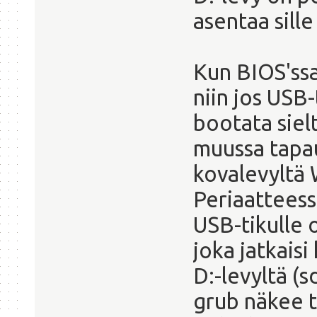
asentaa sill
Kun BIOS'ssa
niin jos USB-
bootata sielt
muussa tapa
kovalevyltä 
Periaatteess
USB-tikulle 
joka jatkaisi
D:-levyltä (s
grub näkee t