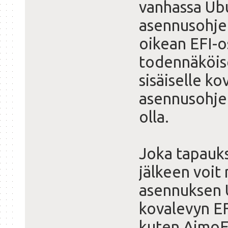
vanhassa Ub
asennusohje
oikean EFI-o
todennäköise
sisäiselle ko
asennusohjel
olla.
Joka tapauk
jälkeen voi
asennuksen U
kovalevyn EF
kuten AimoE