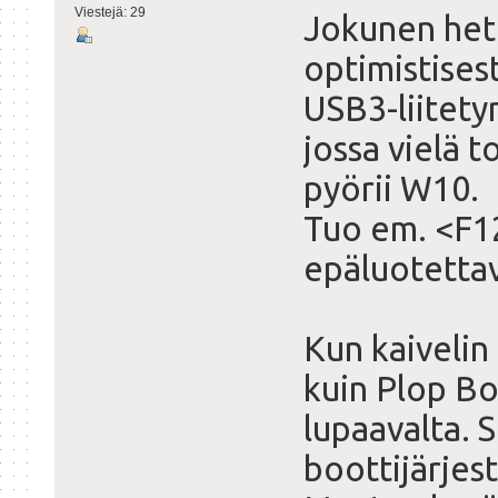
Viestejä: 29
Jokunen het
optimistisest
USB3-liitety
jossa vielä t
pyörii W10.
Tuo em. <F1
epäluotettav
Kun kaivelin 
kuin Plop Bo
lupaavalta. S
boottijärjes