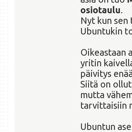
osiotaulu
.
Nyt kun sen t
Ubuntukin to
Oikeastaan a
yritin kaive
päivitys enää
Siitä on ollu
mutta vähemm
tarvittaisiin
Ubuntun ase