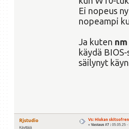
kun W10-tuki
Ei nopeus ny
nopeampi kui
Ja kuten
nm
käydä BIOS-s
säilynyt käyn
Vs: Hiukan skitsofre
Rjstudio
«
Vastaus #7 :
05.05.25 - 
Käyttäjä