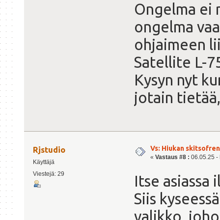
Ongelma ei n
ongelma vaa
ohjaimeen lii
Satellite L-7
Kysyn nyt ku
jotain tietää
Vs: Hiukan skitsofre
Rjstudio
«
Vastaus #8 :
06.05.25 - 
Käyttäjä
Viestejä: 29
Itse asiassa 
Siis kyseess
valikko, joho