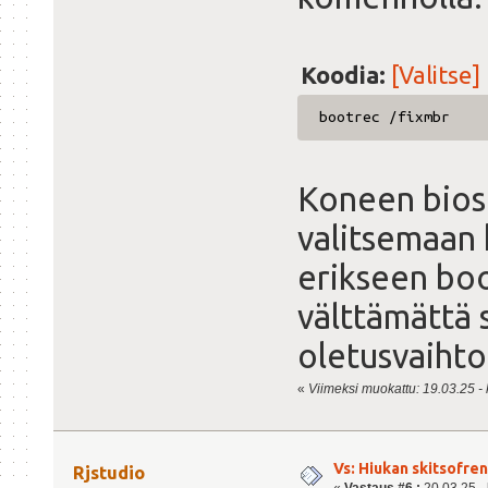
Koodia:
[Valitse]
bootrec /fixmbr
Koneen biosi
valitsemaan 
erikseen boo
välttämättä 
oletusvaihto
«
Viimeksi muokattu: 19.03.25 - k
Vs: Hiukan skitsofre
Rjstudio