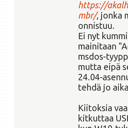
https://akal
mbr/
, jonka
onnistuu.
Ei nyt kummi
mainitaan "A
msdos-tyyppi
mutta eipä s
24.04-asenn
tehdä jo aik
Kiitoksia va
kitkuttaa US