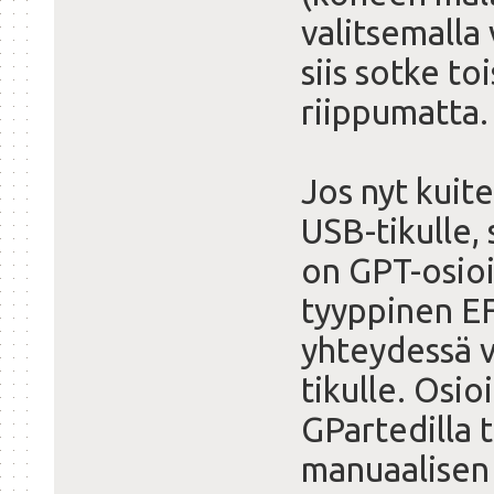
valitsemalla
siis sotke to
riippumatta.
Jos nyt kuit
USB-tikulle, 
on GPT-osioi
tyyppinen EF
yhteydessä v
tikulle. Osio
GPartedilla 
manuaalisen 