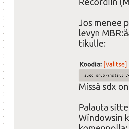
Recordiin (
Jos menee pi
levyn MBR:ää
tikulle:
Koodia:
[Valitse]
sudo grub-install /
Missä sdx on
Palauta sitt
Windowsin k
komennolla: