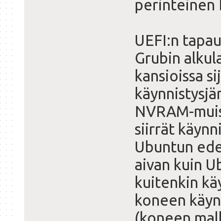
perinteinen
UEFI:n tapau
Grubin alkul
kansioissa si
käynnistysjä
NVRAM-muisti
siirrät käyn
Ubuntun ede
aivan kuin Ub
kuitenkin kä
koneen käynn
(koneen mall