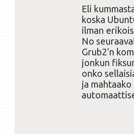
Eli kummasta
koska Ubunt
ilman erikoi
No seuraavak
Grub2'n kome
jonkun fiks
onko sellaisi
ja mahtaako 
automaattise