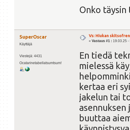
Onko täysin 
Vs: Hiukan skitsofre
SuperOscar
«
Vastaus #1 :
19.03.25 - 
Käyttäjä
En tiedä tek
Viestejä: 4431
mielessä käy,
Ocatarinetabellatsumtsum!
helpomminkin
kertaa eri sy
jakelun tai 
asennuksen j
buuttaa aie
käynnistysval