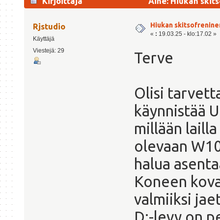
Kirjoittaja
Aihe: Hiukan skit
Hiukan skitsofrenin
Rjstudio
«
:
19.03.25 - klo:17.02 »
Käyttäjä
Viestejä: 29
Terve
Olisi tarvet
käynnistää U
millään laill
olevaan W10:i
halua asenta
Koneen koval
valmiiksi jae
D:-levy on p