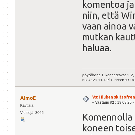
komentoa ja 
niin, että W
vaan ainoa v
mutkan kautt
haluaa.
pöytäkone 1, kannettavat 1–2,
NixOS 25.11; RPi 1: FreeBSD 14
Vs: Hiukan skitsofre
AimoE
«
Vastaus #2 :
19.03.25 - 
Käyttäjä
Viestejä: 3066
Komennolla 
koneen toise