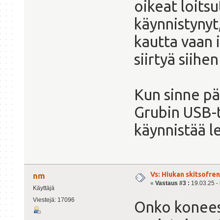
oikeat loitsut
käynnistynyt
kautta vaan 
siirtyä siihe
Kun sinne pää
Grubin USB-ti
käynnistää le
Vs: Hiukan skitsofre
nm
«
Vastaus #3 :
19.03.25 - 
Käyttäjä
Viestejä: 17096
Onko konees