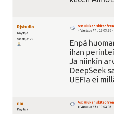
Vs: Hiukan skitsofre
Rjstudio
«
Vastaus #4 :
19.03.25 - 
Käyttäjä
Viestejä: 29
Enpä huoman
ihan perinte
Ja niinkin ar
DeepSeek sai
UEFIa ei mill
Vs: Hiukan skitsofre
nm
«
Vastaus #5 :
19.03.25 - 
Käyttäjä