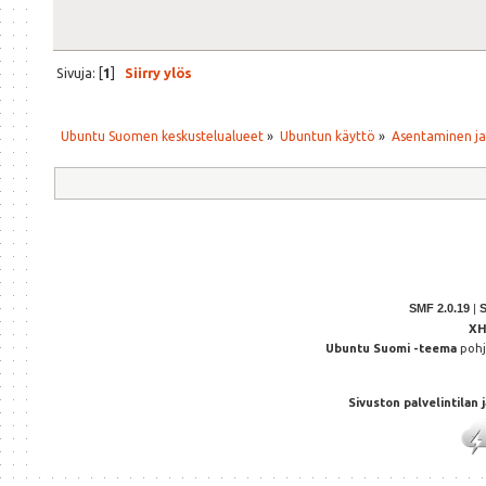
Sivuja: [
1
]
Siirry ylös
Ubuntu Suomen keskustelualueet
»
Ubuntun käyttö
»
Asentaminen j
SMF 2.0.19
|
X
Ubuntu Suomi -teema
poh
Sivuston palvelintilan