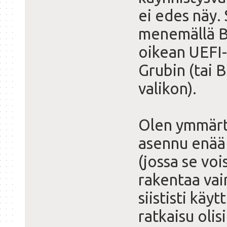
ei edes näy. 
menemällä BI
oikean UEFI-
Grubin (tai 
valikon).
Olen ymmärtä
asennu enää 
(jossa se voi
rakentaa vai
siististi käyt
ratkaisu oli