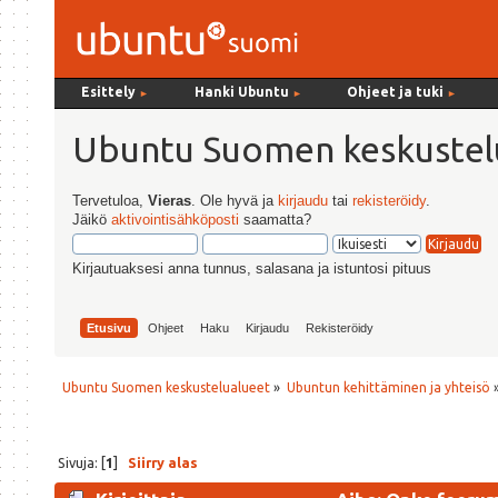
Esittely
Hanki Ubuntu
Ohjeet ja tuki
►
►
►
Ubuntu Suomen keskustel
Tervetuloa,
Vieras
. Ole hyvä ja
kirjaudu
tai
rekisteröidy
.
Jäikö
aktivointisähköposti
saamatta?
Kirjautuaksesi anna tunnus, salasana ja istuntosi pituus
Etusivu
Ohjeet
Haku
Kirjaudu
Rekisteröidy
Ubuntu Suomen keskustelualueet
»
Ubuntun kehittäminen ja yhteisö
Sivuja: [
1
]
Siirry alas