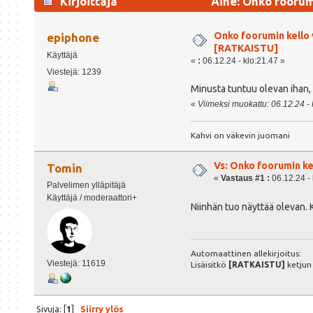
Kirjoittaja
Aihe: Onko foorum
Onko foorumin kello
epiphone
[RATKAISTU]
Käyttäjä
«
:
06.12.24 - klo:21.47 »
Viestejä: 1239
Minusta tuntuu olevan ihan, 
«
Viimeksi muokattu: 06.12.24 - 
Kahvi on väkevin juomani
Vs: Onko foorumin ke
Tomin
«
Vastaus #1 :
06.12.24 - 
Palvelimen ylläpitäjä
Käyttäjä / moderaattori+
Niinhän tuo näyttää olevan. K
Automaattinen allekirjoitus:
Viestejä: 11619
Lisäisitkö
[RATKAISTU]
ketjun
Sivuja: [
1
]
Siirry ylös