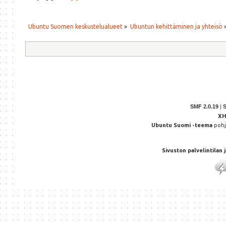
Ubuntu Suomen keskustelualueet
»
Ubuntun kehittäminen ja yhteisö
SMF 2.0.19
|
X
Ubuntu Suomi -teema
poh
Sivuston palvelintilan