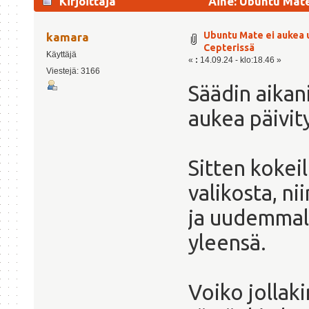
Kirjoittaja
Aihe: Ubuntu Mate
kertaa)
Ubuntu Mate ei aukea u
kamara
Cepterissä
Käyttäjä
«
:
14.09.24 - klo:18.46 »
Viestejä: 3166
Säädin aikan
aukea päivit
Sitten kokeil
valikosta, n
ja uudemmalla
yleensä.
Voiko jollak