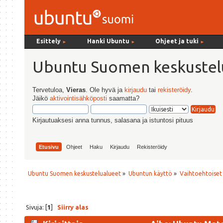
Esittely
Hanki Ubuntu
Ohjeet ja tuki
►
►
►
Ubuntu Suomen keskustel
Tervetuloa,
Vieras
. Ole hyvä ja
kirjaudu
tai
rekisteröidy
.
Jäikö
aktivointisähköposti
saamatta?
Kirjautuaksesi anna tunnus, salasana ja istuntosi pituus
Etusivu
Ohjeet
Haku
Kirjaudu
Rekisteröidy
Ubuntu Suomen keskustelualueet
»
Ubuntun käyttö
»
Vaihtoehtoiset
Sivuja: [
1
]
Siirry alas