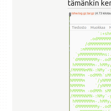
tämänkin ker
lshw.log.gz.tar.gz
(4.73 kilota