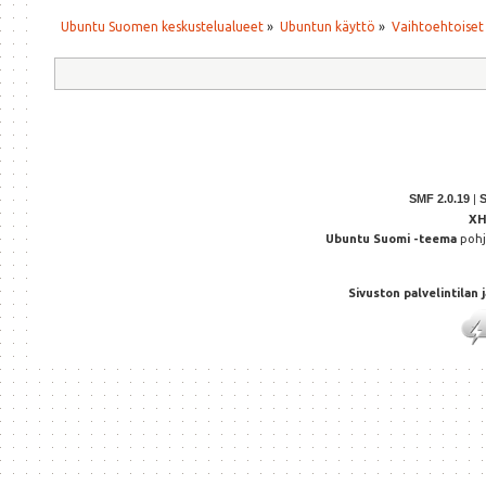
Ubuntu Suomen keskustelualueet
»
Ubuntun käyttö
»
Vaihtoehtoiset
SMF 2.0.19
|
X
Ubuntu Suomi -teema
poh
Sivuston palvelintilan