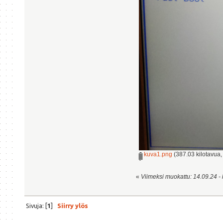
kuva1.png
(387.03 kilotavua,
«
Viimeksi muokattu: 14.09.24 - 
Sivuja: [
1
]
Siirry ylös