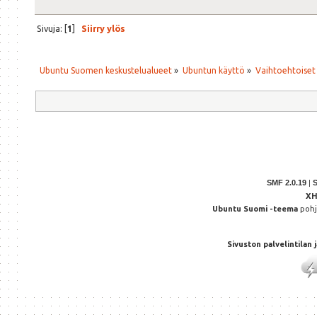
Sivuja: [
1
]
Siirry ylös
Ubuntu Suomen keskustelualueet
»
Ubuntun käyttö
»
Vaihtoehtoiset
SMF 2.0.19
|
X
Ubuntu Suomi -teema
poh
Sivuston palvelintilan