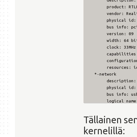
description: Et
product: RTL8111/
vendor: Realtek 
physical id:
bus info: pci@0
version: 09
width: 64 bi
clock: 33MHz
capabilities: pm 
configuration: 
resources: ioport
*-network
description: Wi
physical id:
bus info: usb@
logical name: w
serial: e0:3f:4
capabilities: et
Tällainen se
configuration: bro
kernelillä: