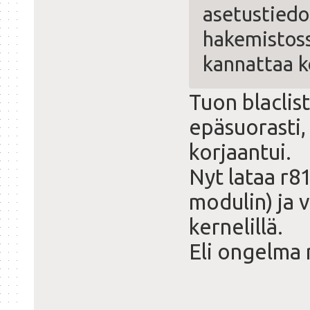
asetustiedo
hakemistossa
kannattaa k
Tuon blaclis
epäsuorasti,
korjaantui.
Nyt lataa r8
modulin) ja 
kernelillä.
Eli ongelma r