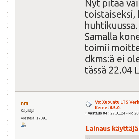
Nyt pitää vai
toistaiseksi,
huhtikuussa.
Samalla kone
toimii moitte
dkms:ä ei ol
tässä 22.04 L
Vs: Xubuntu LTS Ver
nm
Kernel 6.5.0.
Käyttäjä
«
Vastaus #4 :
27.01.24 - klo:20
Viestejä: 17091
Lainaus käyttäjäl