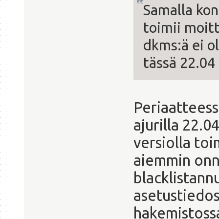
Samalla kon
toimii moitt
dkms:ä ei o
tässä 22.04 
Periaatteessa
ajurilla 22.0
versiolla toi
aiemmin onn
blacklistannu
asetustiedo
hakemistossa