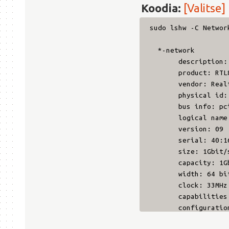
Koodia:
[Valitse]
sudo lshw -C Networ
*-netw
description: Et
product: RTL8111/
vendor: Realtek 
physical id:
bus info: pci@0
logical name: 
version: 09
serial: 40:16:7
size: 1Gbit/
capacity: 1Gb
width: 64 bi
clock: 33MHz
capabilities: pm m
configuration: aut
resources: irq:57 