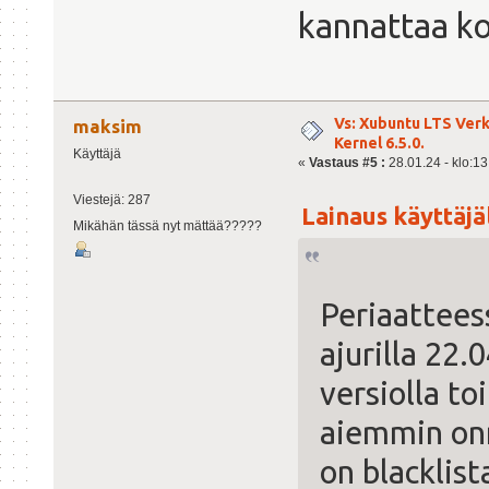
kannattaa ko
Vs: Xubuntu LTS Ver
maksim
Kernel 6.5.0.
Käyttäjä
«
Vastaus #5 :
28.01.24 - klo:13
Viestejä: 287
Lainaus käyttäjäl
Mikähän tässä nyt mättää?????
Periaatteess
ajurilla 22.
versiolla to
aiemmin on
on blacklist