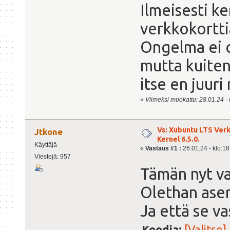
Ilmeisesti k
verkkokortti
Ongelma ei 
mutta kuitenk
itse en juuri 
«
Viimeksi muokattu: 28.01.24 - 
Vs: Xubuntu LTS Ver
Jtkone
Kernel 6.5.0.
Käyttäjä
«
Vastaus #1 :
26.01.24 - klo:18
Viestejä: 957
Tämän nyt va
Olethan ase
Ja että se va
Koodia:
[Valitse]