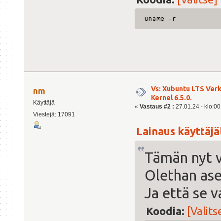
uname -r
Vs: Xubuntu LTS Ver
nm
Kernel 6.5.0.
Käyttäjä
«
Vastaus #2 :
27.01.24 - klo:00
Viestejä: 17091
Lainaus käyttäjäl
Tämän nyt v
Olethan as
Ja että se v
Koodia:
[Valits