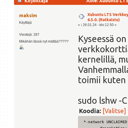
Kirjoittaja
Aihe: Xubuntu LTS 
10831 kertaa)
Xubuntu LTS Verkkoy
maksim
6.5.0. (Ratkaistu)
Käyttäjä
«
:
26.01.24 - klo:12.50 »
Viestejä: 287
Kyseessä on 
Mikähän tässä nyt mättää?????
verkkokortti
kernelillä, m
Vanhemmalla 
toimii kuten 
sudo lshw -
Koodia:
[Valitse]
*-network UNCL