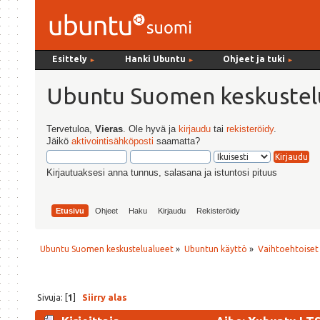
Esittely
Hanki Ubuntu
Ohjeet ja tuki
►
►
►
Ubuntu Suomen keskustel
Tervetuloa,
Vieras
. Ole hyvä ja
kirjaudu
tai
rekisteröidy
.
Jäikö
aktivointisähköposti
saamatta?
Kirjautuaksesi anna tunnus, salasana ja istuntosi pituus
Etusivu
Ohjeet
Haku
Kirjaudu
Rekisteröidy
Ubuntu Suomen keskustelualueet
»
Ubuntun käyttö
»
Vaihtoehtoiset
Sivuja: [
1
]
Siirry alas