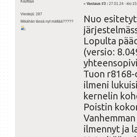
Käyttäjä
«
Vastaus #3 :
27.01.24 - klo:15
Viestejä: 287
Nuo esitetyt
Mikähän tässä nyt mättää?????
järjestelmäs
Lopulta pääd
(versio: 8.04
yhteensopivi
Tuon r8168-
ilmeni lukui
kernelin koh
Poistin koko
Vanhemman (
ilmennyt ja l