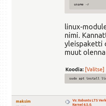
uname -r
linux-module
nimi. Kannat
yleispaketti
muut olenna
Koodia:
[Valitse]
sudo apt install li
Vs: Xubuntu LTS Ver
maksim
Kernel 6.5.0.