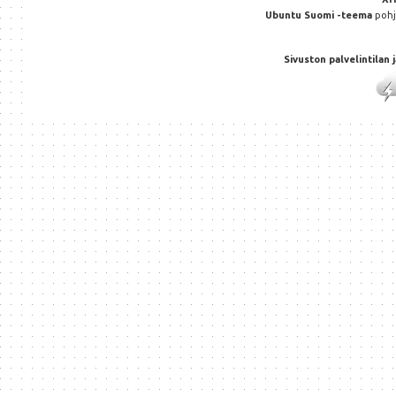
Ubuntu Suomi -teema
poh
Sivuston palvelintilan