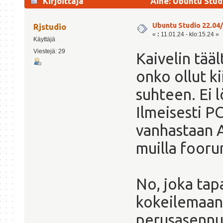
Kirjoittaja
Aihe: Ubuntu Stud
Ubuntu Studio 22.04/
Rjstudio
«
:
11.01.24 - klo:15.24 »
Käyttäjä
Viestejä: 29
Kaivelin tää
onko ollut k
suhteen. Ei l
Ilmeisesti PC
vanhastaan A
muilla fooru
No, joka tap
kokeilemaan 
perusasennuk