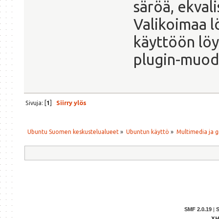
säröä, ekvali
Valikoimaa lö
käyttöön löy
plugin-muod
Sivuja: [
1
]
Siirry ylös
Ubuntu Suomen keskustelualueet
»
Ubuntun käyttö
»
Multimedia ja g
SMF 2.0.19
|
X