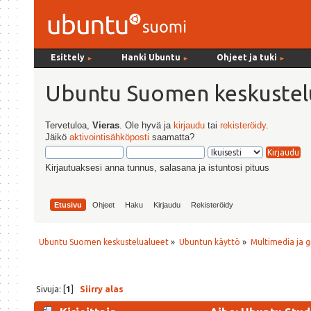
Esittely
Hanki Ubuntu
Ohjeet ja tuki
►
►
►
Ubuntu Suomen keskustel
Tervetuloa,
Vieras
. Ole hyvä ja
kirjaudu
tai
rekisteröidy
.
Jäikö
aktivointisähköposti
saamatta?
Kirjautuaksesi anna tunnus, salasana ja istuntosi pituus
Etusivu
Ohjeet
Haku
Kirjaudu
Rekisteröidy
Ubuntu Suomen keskustelualueet
»
Ubuntun käyttö
»
Multimedia ja g
Sivuja: [
1
]
Siirry alas