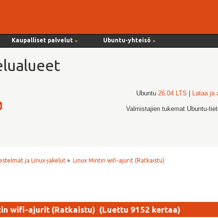
Kaupalliset palvelut
Ubuntu-yhteisö
►
►
lualueet
Ubuntu
26.04 LTS
|
Lataa ja
Valmistajien tukemat Ubuntu-tie
estelmät ja Linux-jakelut
»
Linux Mintin wifi-ajurit (Ratkaistu)
in wifi-ajurit (Ratkaistu) (Luettu 9152 kertaa)