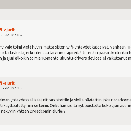
fi-ajurit
 - klo:18.50 »
y Vaio toimi vielä hyvin, mutta sitten wifi-yhteydet katosivat. Vanhaan
iden tarkistusta, ei kuulemma tarvinnut ajureita! Jotenkin pääsin kuitenk
n ja ajuri alkoikin toimia! Komento ubuntu-drivers devices ei vaikuttanut mi
!
fi-ajurit
 - klo:19.52 »
n yhteydessä lisäajurit tarkistettiin ja siellä näytettiin joku Broadcomin
ti käyttöätetty niin se toimi. Onkohan siellä nyt poistettu koko ajuri ase
 näkyviin yhtään Broadcomin ajuria??