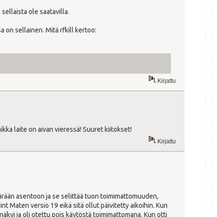
 sellaista ole saatavilla.
a on sellainen. Mitä rfkill kertoo:
Kirjattu
kka laite on aivan vieressä! Suuret kiitokset!
Kirjattu
 väärään asentoon ja se selittää tuon toimimattomuuden,
nt Maten versio 19 eikä sitä ollut päivitetty aikoihin. Kun
 näkyi ja oli otettu pois käytöstä toimimattomana. Kun otti