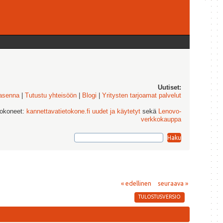
Uutiset:
 asenna
|
Tutustu yhteisöön
|
Blogi
|
Yritysten tarjoamat palvelut
tokoneet:
kannettavatietokone.fi uudet ja käytetyt
sekä
Lenovo-
verkkokauppa
« edellinen
seuraava »
TULOSTUSVERSIO