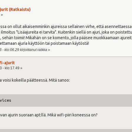
jurit (Ratkaistu)
 »
ssa on ollut aikaisemminkin ajureissa sellainen virhe, että asennettaess
 ilmoitus "Lisäajureita ei tarvita". Kuitenkin siellä on ajuri, joka on poiste
 sehän toimii! Mikähän on se komento, jolla pääsee muokkaamaan ajureita, aj
asettamaan ajuria käyttöön tai poistamaan käytöstä!
- klo:06.29 kirjoittanut raikka
»
fi-ajurit
 - klo:17.49 »
voisi kokeilla päätteessä. Mitä sanoo:
vices
van ajurin suoraan apt:llä. Mikä wifi-piiri koneessa on?