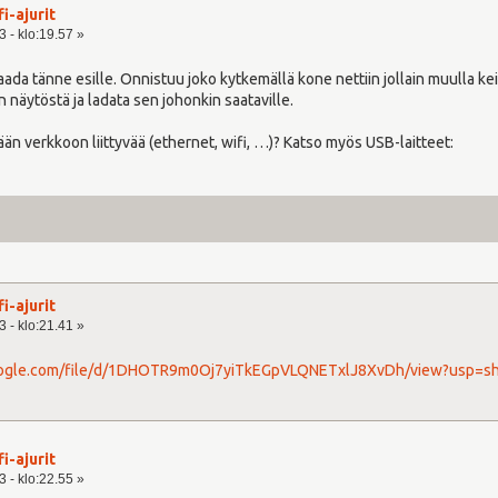
fi-ajurit
 - klo:19.57 »
ä saada tänne esille. Onnistuu joko kytkemällä kone nettiin jollain muulla 
an näytöstä ja ladata sen johonkin saataville.
än verkkoon liittyvää (ethernet, wifi, …)? Katso myös USB-laitteet:
fi-ajurit
 - klo:21.41 »
google.com/file/d/1DHOTR9m0Oj7yiTkEGpVLQNETxlJ8XvDh/view?usp=sh
fi-ajurit
 - klo:22.55 »