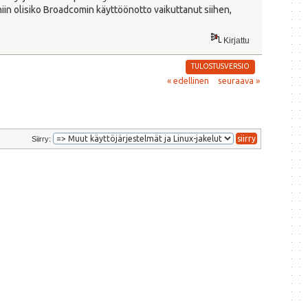
is niin olisiko Broadcomin käyttöönotto vaikuttanut siihen,
Kirjattu
TULOSTUSVERSIO
« edellinen
seuraava »
Siirry: