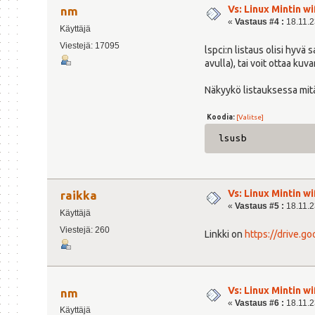
Vs: Linux Mintin wi
nm
«
Vastaus #4 :
18.11.23
Käyttäjä
Viestejä: 17095
lspci:n listaus olisi hyv
avulla), tai voit ottaa kuv
Näkyykö listauksessa mitä
Koodia:
[Valitse]
lsusb
Vs: Linux Mintin wi
raikka
«
Vastaus #5 :
18.11.23
Käyttäjä
Viestejä: 260
Linkki on
https://drive.
Vs: Linux Mintin wi
nm
«
Vastaus #6 :
18.11.23
Käyttäjä