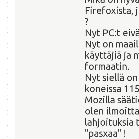
Firefoxista, 
?
Nyt PC:t eiv
Nyt on maail
käyttäjiä ja 
formaatin.
Nyt siellä on
koneissa 115
Mozilla sää
olen ilmoitta
lahjoituksia
"pasxaa" !