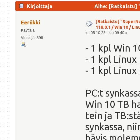
Kirjoittaja
Aihe: [Ratkaistu] 
21.2 ; F (Luettu 10499 kertaa)
[Ratkaistu] "SuperNo
Eeriikki
118.0.1 / Win 10 / Linu
Käyttäjä
«
:
05.10.23 - klo:09.40 »
Viestejä: 898
- 1 kpl Win
- 1 kpl Linu
- 1 kpl Linu
PC:t synkass
Win 10 TB ha
tein ja TB:st
synkassa, ni
hävis molemm