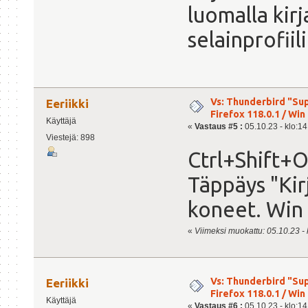
luomalla kir
selainprofiil
Vs: Thunderbird "Sup
Eeriikki
Firefox 118.0.1 / Win 
Käyttäjä
«
Vastaus #5 :
05.10.23 - klo:14
Viestejä: 898
Ctrl+Shift+O
Täppäys "Kir
koneet. Win 1
«
Viimeksi muokattu: 05.10.23 - k
Vs: Thunderbird "Sup
Eeriikki
Firefox 118.0.1 / Win 
Käyttäjä
«
Vastaus #6 :
05.10.23 - klo:14