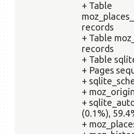
+ Table
moz_places_
records
+ Table moz
records
+ Table sqli
+ Pages sequ
+ sqlite_sch
+ moz_origin
+ sqlite_au
(0.1%), 59.4
+ moz_places