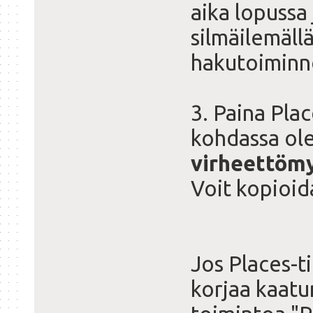
aika lopussa
silmäilemällä
hakutoiminno
3. Paina Pla
kohdassa ol
virheettöm
Voit kopioid
Jos Places-t
korjaa kaatum