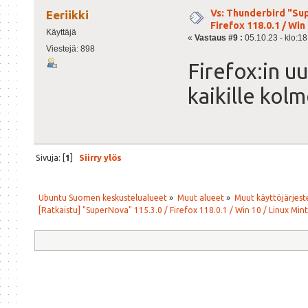
Vs: Thunderbird "Sup
Eeriikki
Firefox 118.0.1 / Win 
Käyttäjä
«
Vastaus #9 :
05.10.23 - klo:18
Viestejä: 898
Firefox:in u
kaikille kolm
Sivuja: [
1
]
Siirry ylös
Ubuntu Suomen keskustelualueet
»
Muut alueet
»
Muut käyttöjärjeste
[Ratkaistu] "SuperNova" 115.3.0 / Firefox 118.0.1 / Win 10 / Linux Mint 