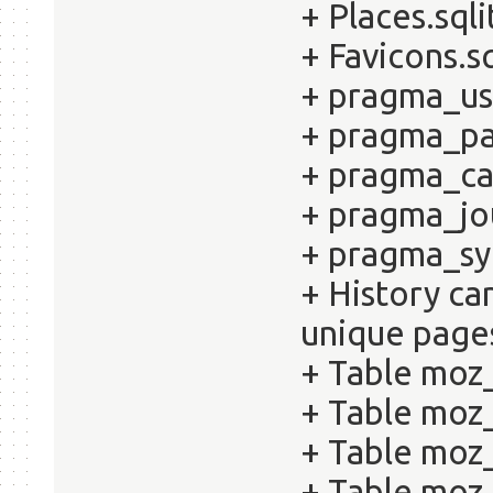
+ Places.sqli
+ Favicons.sq
+ pragma_use
+ pragma_pa
+ pragma_cac
+ pragma_jo
+ pragma_sy
+ History c
unique page
+ Table moz_
+ Table moz
+ Table moz_
+ Table moz_