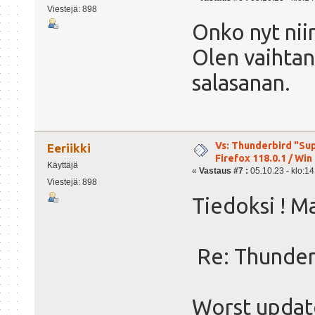
Viestejä: 898
Onko nyt niin
Olen vaihtan
salasanan.
Vs: Thunderbird "Sup
Eeriikki
Firefox 118.0.1 / Win 
Käyttäjä
«
Vastaus #7 :
05.10.23 - klo:14
Viestejä: 898
Tiedoksi ! M
Re: Thunderb
Worst update