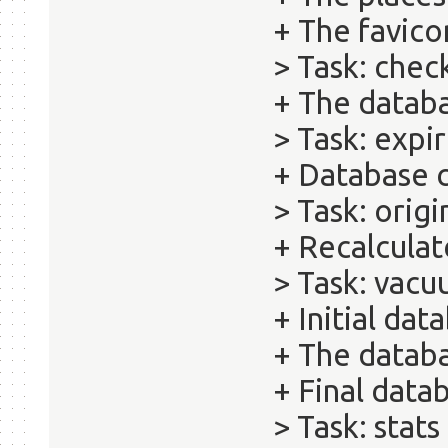
+ The favico
> Task: che
+ The databa
> Task: expi
+ Database 
> Task: orig
+ Recalculat
> Task: vac
+ Initial dat
+ The datab
+ Final data
> Task: stats