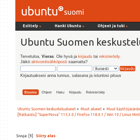
Esittely
Hanki Ubuntu
Ohjeet ja tuki
►
►
►
Ubuntu Suomen keskustel
Tervetuloa,
Vieras
. Ole hyvä ja
kirjaudu
tai
rekisteröidy
.
Jäikö
aktivointisähköposti
saamatta?
Kirjautuaksesi anna tunnus, salasana ja istuntosi pituus
Etusivu
Ohjeet
Haku
Kirjaudu
Rekisteröidy
Ubuntu Suomen keskustelualueet
»
Muut alueet
»
Muut käyttöjärjeste
[Ratkaistu] "SuperNova" 115.3.0 / Firefox 118.0.1 / Win 10 / Linux Mint 
Sivuja: [
1
]
Siirry alas