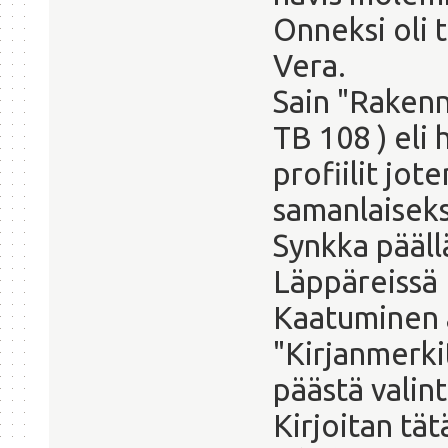
Onneksi oli t
Vera.
Sain "Rakenn
TB 108 ) eli 
profiilit jot
samanlaiseks
Synkka päällä
Läppäreissä 
Kaatuminen a
"Kirjanmerki
päästä valin
Kirjoitan tät