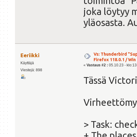
toimintoa "P
joka löytyy 
yläosasta. A
Vs: Thunderbird "Sup
Eeriikki
Firefox 118.0.1 / Win 
Käyttäjä
«
Vastaus #2 :
05.10.23 - klo:13
Viestejä: 898
Tässä Victori
Virheettö
> Task: chec
+ The places