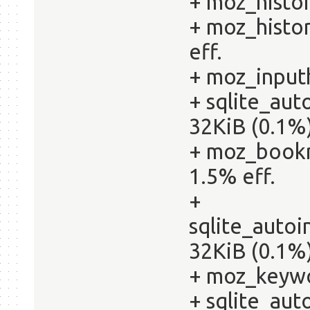
+ moz_histor
+ moz_histor
eff.
+ moz_inputh
+ sqlite_aut
32KiB (0.1%)
+ moz_bookm
1.5% eff.
+
sqlite_auto
32KiB (0.1%)
+ moz_keywo
+ sqlite_au