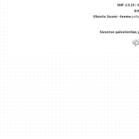
SMF 2.0.19
|
X
Ubuntu Suomi -teema
poh
Sivuston palvelintilan