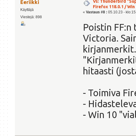
Vs: Thunderbird "Sup
Eeriikki
Firefox 118.0.1 / Win 
Käyttäjä
«
Vastaus #8 :
05.10.23 - klo:15
Viestejä: 898
Poistin FF:n 
Victoria. Sai
kirjanmerkit
"Kirjanmerki
hitaasti (jos
- Toimiva Fi
- Hidastel
- Win 10 "via