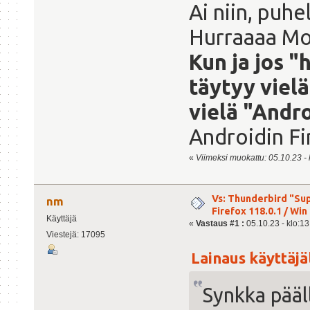
Ai niin, puhe
Hurraaaa Moz
Kun ja jos "
täytyy vielä
vielä "Andr
Androidin Fi
«
Viimeksi muokattu: 05.10.23 - k
Vs: Thunderbird "Sup
nm
Firefox 118.0.1 / Win 
Käyttäjä
«
Vastaus #1 :
05.10.23 - klo:13
Viestejä: 17095
Lainaus käyttäjäl
Synkka pääll