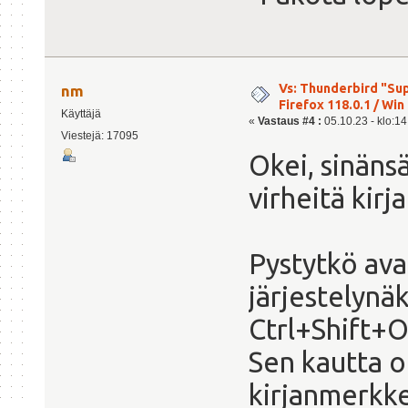
Vs: Thunderbird "Sup
nm
Firefox 118.0.1 / Win 
Käyttäjä
«
Vastaus #4 :
05.10.23 - klo:14
Viestejä: 17095
Okei, sinänsä
virheitä kir
Pystytkö av
järjestelynä
Ctrl+Shift+
Sen kautta o
kirjanmerkke