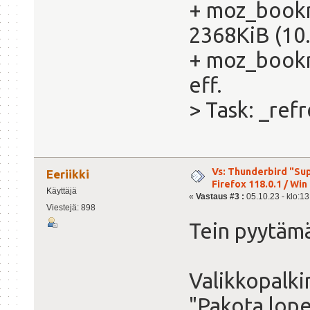
+ moz_bookm
2368KiB (10.
+ moz_bookm
eff.
> Task: _ref
Vs: Thunderbird "Sup
Eeriikki
Firefox 118.0.1 / Win 
Käyttäjä
«
Vastaus #3 :
05.10.23 - klo:13
Viestejä: 898
Tein pyytämä
Valikkopalki
"Pakota lope