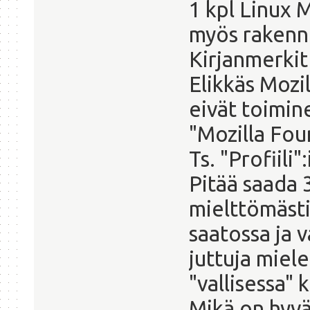
1 kpl Linux M
myös rakenne
Kirjanmerkit 
Elikkäs Mozil
eivät toimine
"Mozilla Fo
Ts. "Profiili"
Pitää saada 
mielttömästi
saatossa ja v
juttuja miele
"vallisessa" 
Mikä on hyvä