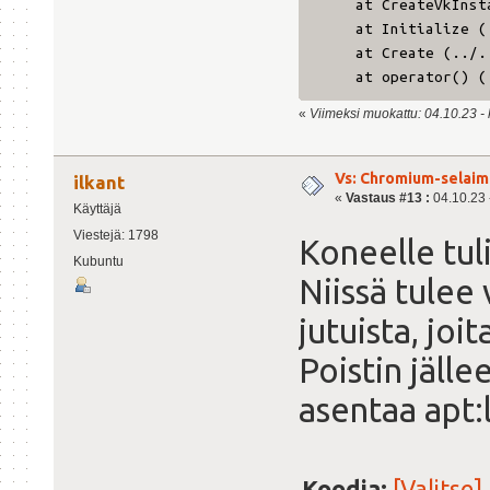
at CreateVkInstanc
at Initialize (../
at Create (../../t
at operator() (../
«
Viimeksi muokattu: 04.10.23 - kl
Vs: Chromium-selaime
ilkant
«
Vastaus #13 :
04.10.23 -
Käyttäjä
Viestejä: 1798
Koneelle tuli
Kubuntu
Niissä tulee 
jutuista, joi
Poistin jälle
asentaa apt:
Koodia:
[Valitse]