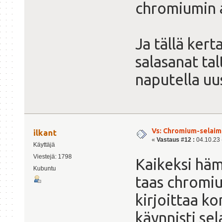
chromiumin 
Käsitellään paketin
Käsitellään paketin
$
Ja tällä kert
salasanat tal
naputella uus
Vs: Chromium-selaime
ilkant
«
Vastaus #12 :
04.10.23 -
Käyttäjä
Viestejä: 1798
Kaikeksi häm
Kubuntu
taas chromiu
kirjoittaa k
käynnisti sel