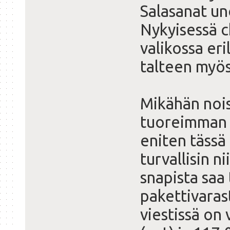
Salasanat un
Nykyisessä c
valikossa eri
talteen myös
Mikähän nois
tuoreimman 
eniten tässä
turvallisin n
snapista saa
pakettivaras
viestissä on