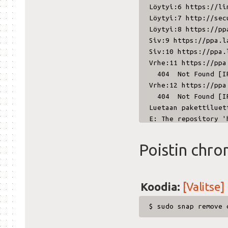
Löytyi
Löytyi:7
Löytyi:8 https://pp
Siv:9 https://ppa.l
Siv:10 https://ppa.
Vrhe:11 https://ppa
404 Not Found [IP:
Vrhe:12 https://ppa
404 Not Found [IP:
Luetaan pakettiluet
E: The repository '
N: Updating from su
N: See apt-secure(8
Poistin chro
E: The repository '
N: Updating from su
N: See apt-secure(8
Koodia:
[Valitse]
$ sudo apt-get inst
Luetaan pakettiluet
$ sudo snap remove 
Muodostetaan riippu
Luetaan tila