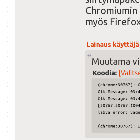
Chromiumin 
myös Firefox
Lainaus käyttäjäl
Muutama vi
Koodia:
[Valits
(chrome:30767): 
Gtk-Message: 03:
Gtk-Message: 03:
[30767:30767:100
libva error: vaG
(chrome:30767): 