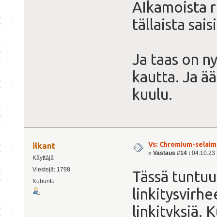
AIkamoista r
tällaista saisi
Ja taas on n
kautta. Ja ä
kuulu.
Vs: Chromium-selaime
ilkant
«
Vastaus #14 :
04.10.23 -
Käyttäjä
Viestejä: 1798
Tässä tuntuu
Kubuntu
linkitysvirhe
linkityksiä. 