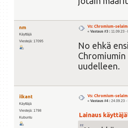
jotain määri
Vs: Chromium-selaime
nm
«
Vastaus #3 :
11.09.23 - 
Käyttäjä
Viestejä: 17095
No ehkä ensi
Chromiumin s
uudelleen.
Vs: Chromium-selaime
ilkant
«
Vastaus #4 :
24.09.23 - 
Käyttäjä
Viestejä: 1798
Lainaus käyttäjäl
Kubuntu