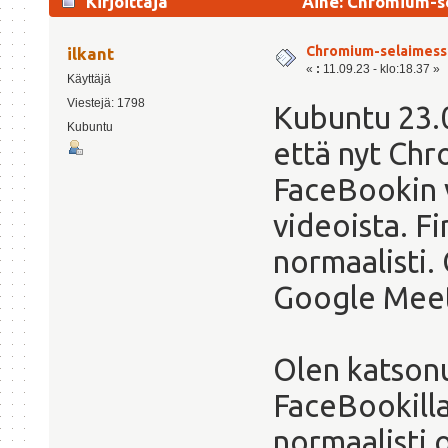
Kirjoittaja
Aihe: Chromium-se
Chromium-selaimessa 
ilkant
«
:
11.09.23 - klo:18.37 »
Käyttäjä
Viestejä: 1798
Kubuntu 23.04
Kubuntu
että nyt Chr
FaceBookin 
videoista. Fi
normaalisti.
Google Meet
Olen katson
FaceBookilla
normaalisti o