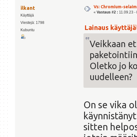
Vs: Chromium-selaime
ilkant
«
Vastaus #2 :
11.09.23 - 
Käyttäjä
Viestejä: 1798
Lainaus käyttäjäl
Kubuntu
Veikkaan ett
paketointii
Oletko jo k
uudelleen?
On se vika ol
käynnistänyt
sitten helpo