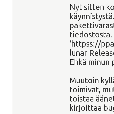
Nyt sitten ko
käynnistystä.
pakettivaras
tiedostosta.
'httpss://p
lunar Releas
Ehkä minun p
Muutoin kyll
toimivat, mu
toistaa äänet
kirjoittaa b