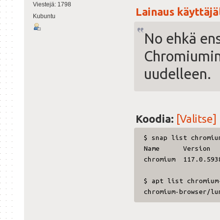
Viestejä: 1798
Lainaus käyttäjäl
Kubuntu
No ehkä ens
Chromiumin 
uudelleen.
Koodia:
[Valitse]
$ snap list chromiu
Name Version
chromium 117.0.59
$ apt list chromium
chromium-browser/lu