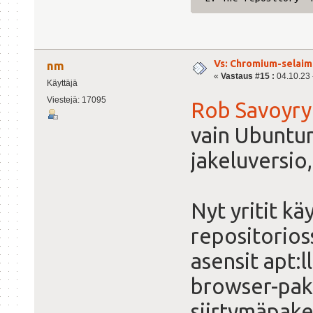
Vs: Chromium-selaime
nm
«
Vastaus #15 :
04.10.23 -
Käyttäjä
Viestejä: 17095
Rob Savoyry
vain Ubuntun 
jakeluversio
Nyt yritit kä
repositorioss
asensit apt
browser-pake
siirtymäpake