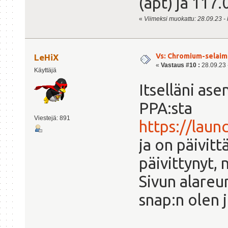
(apt) ja 117.
«
Viimeksi muokattu: 28.09.23 - kl
Vs: Chromium-selaime
LeHiX
«
Vastaus #10 :
28.09.23 -
Käyttäjä
Itselläni ase
PPA:sta
Viestejä: 891
https://lau
ja on päivitt
päivittynyt, 
Sivun alareu
snap:n olen 