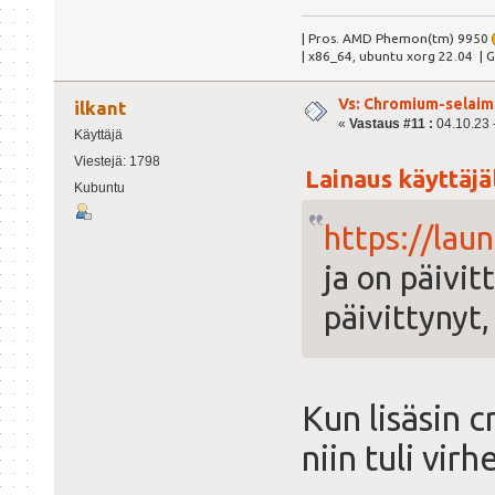
| Pros. AMD Phemon(tm) 9950
| x86_64, ubuntu xorg 22.04 | 
Vs: Chromium-selaime
ilkant
«
Vastaus #11 :
04.10.23 -
Käyttäjä
Viestejä: 1798
Lainaus käyttäjäl
Kubuntu
https://la
ja on päivit
päivittynyt,
Kun lisäsin 
niin tuli virh