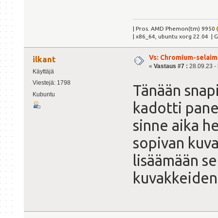
| Pros. AMD Phemon(tm) 9950
| x86_64, ubuntu xorg 22.04 | 
Vs: Chromium-selaime
ilkant
«
Vastaus #7 :
28.09.23 - 
Käyttäjä
Viestejä: 1798
Tänään snapi
Kubuntu
kadotti pane
sinne aika he
sopivan kuv
lisäämään sen
kuvakkeiden 