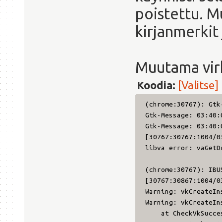
poistettu. M
kirjanmerkit 
Muutama vir
Koodia:
[Valitse]
(chrome:30767): Gtk
Gtk-Message: 03:40:
Gtk-Message: 03:40:
[30767:30767:1004/0
libva error: vaGetD
(chrome:30767): IBU
[30767:30867:1004/0
Warning: vkCreateIn
Warning: vkCreateIn
at CheckVkSuccessI