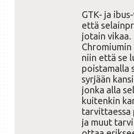
GTK- ja ibus-
että selainpr
jotain vikaa.
Chromiumin 
niin että se 
poistamalla s
syrjään kan
jonka alla sel
kuitenkin kan
tarvittaessa 
ja muut tarv
ottaa erikse