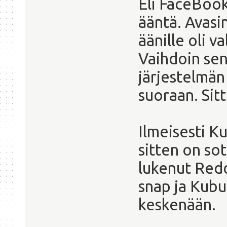
Eli FaceBook
ääntä. Avasi
äänille oli v
Vaihdoin sen 
järjestelmän
suoraan. Sit
Ilmeisesti Ku
sitten on so
lukenut Redd
snap ja Kubu
keskenään.