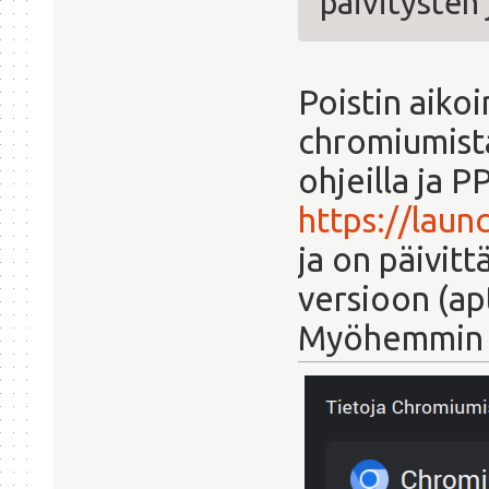
päivitysten 
Poistin aiko
chromiumista
ohjeilla ja P
https://lau
ja on päivit
versioon (ap
Myöhemmin ko