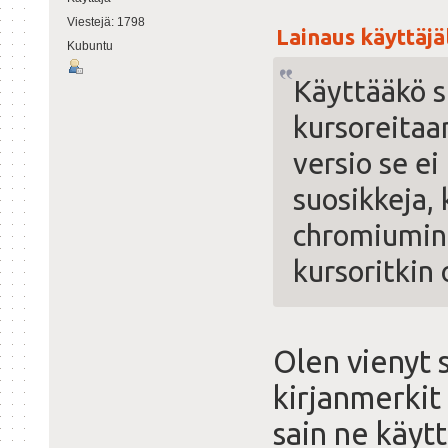
Viestejä: 1798
Lainaus käyttäjäl
Kubuntu
Käyttääkö s
kursoreitaa
versio se e
suosikkeja, 
chromiumin a
kursoritkin 
Olen vienyt s
kirjanmerkit
sain ne käyt