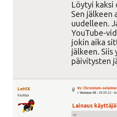
Löytyi kaksi
Sen jälkeen 
uudelleen. J
YouTube-vid
jokin aika s
jälkeen. Siis
päivitysten j
Vs: Chromium-selaimess
LeHiX
«
Vastaus #6 :
28.09.23 - kl
Käyttäjä
Lainaus käyttäjäl