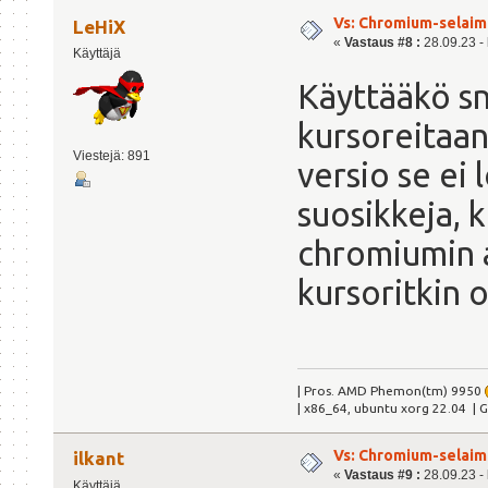
Vs: Chromium-selaime
LeHiX
«
Vastaus #8 :
28.09.23 - 
Käyttäjä
Käyttääkö s
kursoreitaan
Viestejä: 891
versio se ei
suosikkeja, k
chromiumin ap
kursoritkin o
| Pros. AMD Phemon(tm) 9950
| x86_64, ubuntu xorg 22.04 | 
Vs: Chromium-selaime
ilkant
«
Vastaus #9 :
28.09.23 - 
Käyttäjä