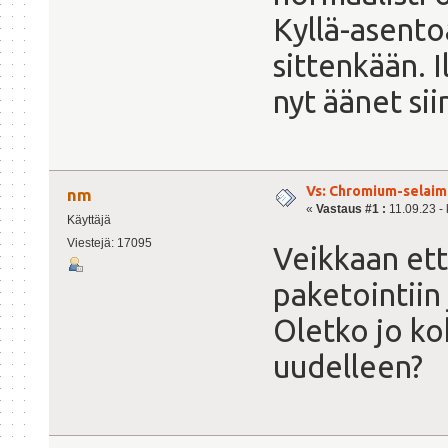
Kyllä-asento
sittenkään. I
nyt äänet sii
Vs: Chromium-selaime
nm
«
Vastaus #1 :
11.09.23 - 
Käyttäjä
Viestejä: 17095
Veikkaan että
paketointiin
Oletko jo ko
uudelleen?