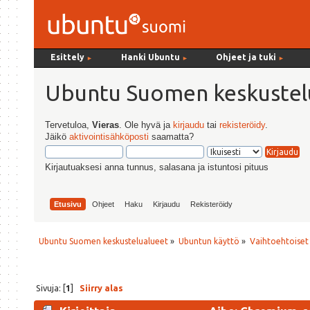
Esittely
Hanki Ubuntu
Ohjeet ja tuki
►
►
►
Ubuntu Suomen keskustel
Tervetuloa,
Vieras
. Ole hyvä ja
kirjaudu
tai
rekisteröidy
.
Jäikö
aktivointisähköposti
saamatta?
Kirjautuaksesi anna tunnus, salasana ja istuntosi pituus
Etusivu
Ohjeet
Haku
Kirjaudu
Rekisteröidy
Ubuntu Suomen keskustelualueet
»
Ubuntun käyttö
»
Vaihtoehtoiset
Sivuja: [
1
]
Siirry alas