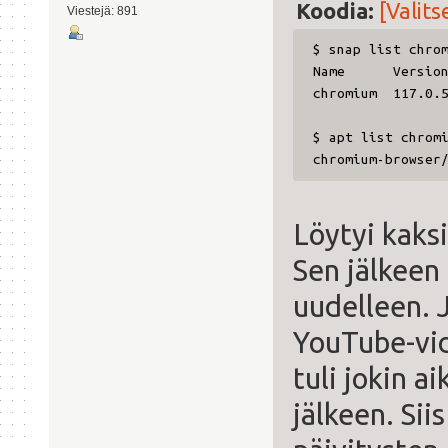
Koodia:
[Valits
Viestejä: 891
$ snap list chro
Name Versio
chromium 117.0.
$ apt list chrom
chromium-browser
Löytyi kaks
Sen jälkeen
uudelleen. J
YouTube-vi
tuli jokin a
jälkeen. Sii