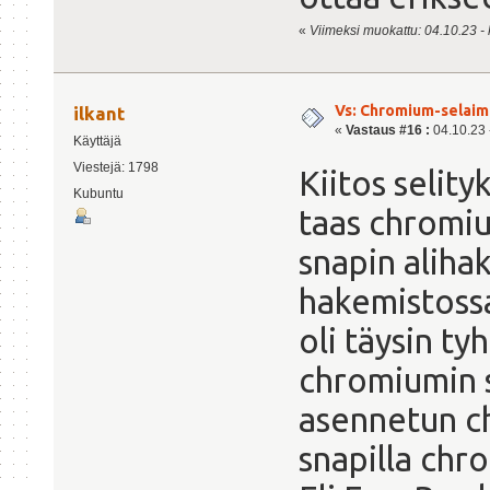
«
Viimeksi muokattu: 04.10.23 - k
Vs: Chromium-selaime
ilkant
«
Vastaus #16 :
04.10.23 -
Käyttäjä
Viestejä: 1798
Kiitos selity
Kubuntu
taas chromiu
snapin aliha
hakemistossa
oli täysin ty
chromiumin si
asennetun c
snapilla chr