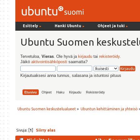
Esittely
Hanki Ubuntu
Ohjeet ja tuki
►
►
►
Ubuntu Suomen keskustel
Tervetuloa,
Vieras
. Ole hyvä ja
kirjaudu
tai
rekisteröidy
.
Jäikö
aktivointisähköposti
saamatta?
Kirjautuaksesi anna tunnus, salasana ja istuntosi pituus
Etusivu
Ohjeet
Haku
Kirjaudu
Rekisteröidy
Ubuntu Suomen keskustelualueet
»
Ubuntun kehittäminen ja yhteisö
Sivuja: [
1
]
Siirry alas