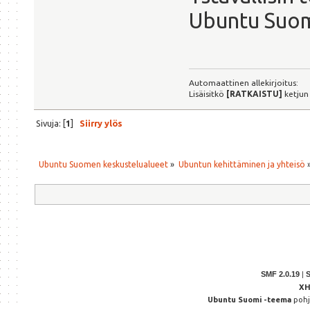
Ubuntu Suom
Automaattinen allekirjoitus:
Lisäisitkö
[RATKAISTU]
ketjun
Sivuja: [
1
]
Siirry ylös
Ubuntu Suomen keskustelualueet
»
Ubuntun kehittäminen ja yhteisö
SMF 2.0.19
|
X
Ubuntu Suomi -teema
poh