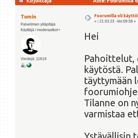
Kirjoittaja
Aihe: Foorumilla o
Foorumilla oli käyttö
Tomin
«
:
21.03.23 - klo:09.58 »
Palvelimen ylläpitäjä
Käyttäjä / moderaattori+
Hei
Pahoittelut, 
Viestejä: 11619
käytöstä. Pa
täyttymään l
foorumiohjel
Tilanne on n
varmistaa ett
Ystävällisin 