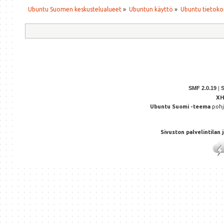
Ubuntu Suomen keskustelualueet
»
Ubuntun käyttö
»
Ubuntu tietoko
SMF 2.0.19
|
X
Ubuntu Suomi -teema
poh
Sivuston palvelintilan