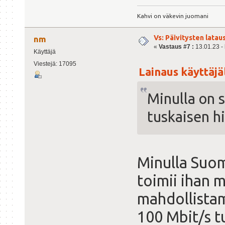
Kahvi on väkevin juomani
Vs: Päivitysten lata
nm
«
Vastaus #7 :
13.01.23 - 
Käyttäjä
Viestejä: 17095
Lainaus käyttäjäl
Minulla on s
tuskaisen h
Minulla Suom
toimii ihan 
mahdollistam
100 Mbit/s t