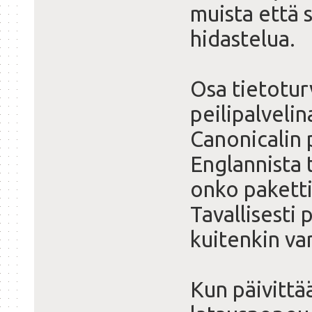
muista että s
hidastelua.
Osa tietoturv
peilipalveli
Canonicalin 
Englannista t
onko paketti 
Tavallisesti
kuitenkin va
Kun päivittää