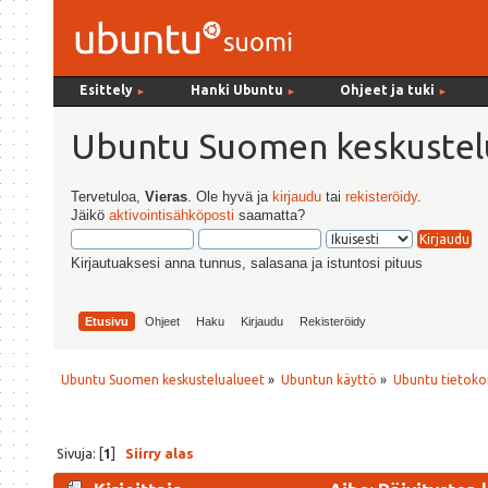
Esittely
Hanki Ubuntu
Ohjeet ja tuki
►
►
►
Ubuntu Suomen keskustel
Tervetuloa,
Vieras
. Ole hyvä ja
kirjaudu
tai
rekisteröidy
.
Jäikö
aktivointisähköposti
saamatta?
Kirjautuaksesi anna tunnus, salasana ja istuntosi pituus
Etusivu
Ohjeet
Haku
Kirjaudu
Rekisteröidy
Ubuntu Suomen keskustelualueet
»
Ubuntun käyttö
»
Ubuntu tietoko
Sivuja: [
1
]
Siirry alas