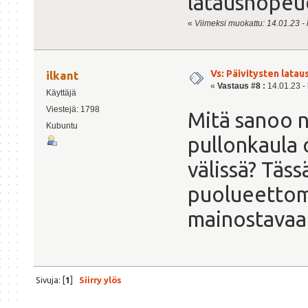
latausnopeud
«
Viimeksi muokattu: 14.01.23 - k
Vs: Päivitysten lata
ilkant
«
Vastaus #8 :
14.01.23 - 
Käyttäjä
Viestejä: 1798
Mitä sanoo 
Kubuntu
pullonkaula 
välissä? Täss
puolueettoma
mainostava
Sivuja: [
1
]
Siirry ylös