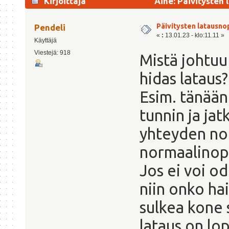
Kirjoittaja
Aihe: Päivitysten
Päivitysten latausn
Pendeli
«
:
13.01.23 - klo:11.11 »
Käyttäjä
Viestejä: 918
Mistä johtuu
hidas lataus?
Esim. tänään
tunnin ja jat
yhteyden nop
normaalinope
Jos ei voi o
niin onko hai
sulkea kone 
lataus on lo