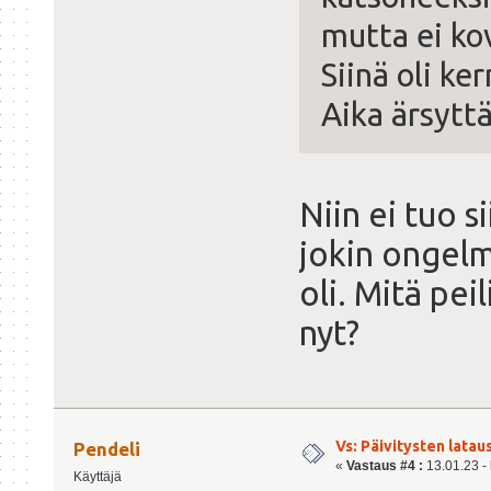
mutta ei k
Siinä oli ke
Aika ärsytt
Niin ei tuo s
jokin ongelm
oli. Mitä pei
nyt?
Vs: Päivitysten lata
Pendeli
«
Vastaus #4 :
13.01.23 - 
Käyttäjä