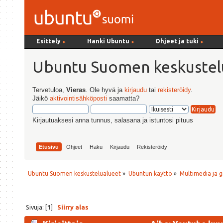
Esittely
Hanki Ubuntu
Ohjeet ja tuki
►
►
►
Ubuntu Suomen keskustel
Tervetuloa,
Vieras
. Ole hyvä ja
kirjaudu
tai
rekisteröidy
.
Jäikö
aktivointisähköposti
saamatta?
Kirjautuaksesi anna tunnus, salasana ja istuntosi pituus
Etusivu
Ohjeet
Haku
Kirjaudu
Rekisteröidy
Ubuntu Suomen keskustelualueet
»
Ubuntun käyttö
»
Multimedia ja g
Sivuja: [
1
]
Siirry alas