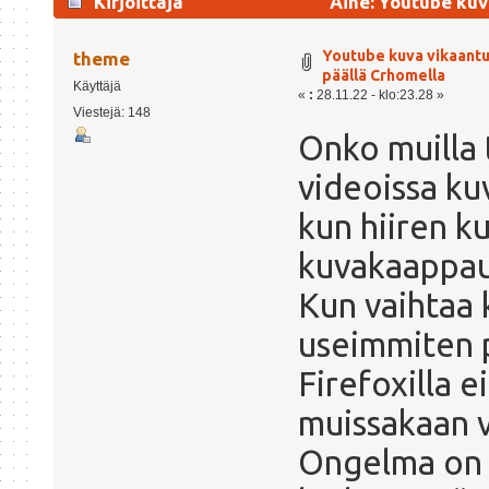
Kirjoittaja
Aihe: Youtube kuva
6111 kertaa)
Youtube kuva vikaantuu
theme
päällä Crhomella
Käyttäjä
«
:
28.11.22 - klo:23.28 »
Viestejä: 148
Onko muilla 
videoissa ku
kun hiiren ku
kuvakaappau
Kun vaihtaa
useimmiten p
Firefoxilla 
muissakaan 
Ongelma on o