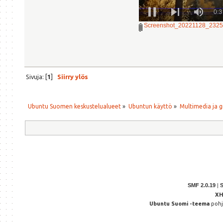
Screenshot_20221128_2325
Sivuja: [
1
]
Siirry ylös
Ubuntu Suomen keskustelualueet
»
Ubuntun käyttö
»
Multimedia ja g
SMF 2.0.19
|
X
Ubuntu Suomi -teema
poh