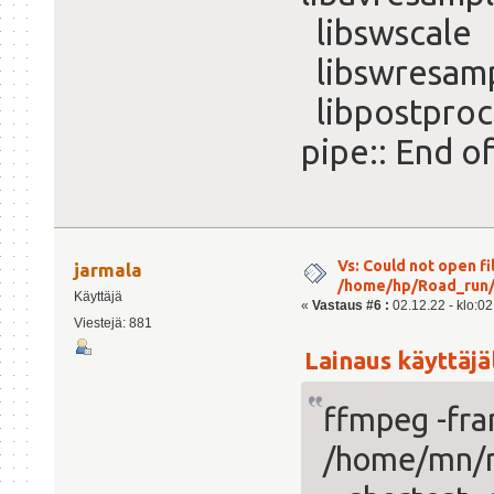
libswscale 
libswresamp
libpostproc
pipe:: End of
Vs: Could not open fil
jarmala
/home/hp/Road_run/r
Käyttäjä
«
Vastaus #6 :
02.12.22 - klo:02
Viestejä: 881
Lainaus käyttäjäl
ffmpeg -fra
/home/mn/ro