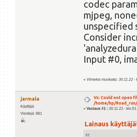
codec parame
mjpeg, none
unspecified 
Consider inc
'analyzedura
Input #0, ima
«
Viimeksi muokattu: 30.11.22 - 
Vs: Could not open fil
jarmala
/home/hp/Road_run/r
Käyttäjä
«
Vastaus #1 :
30.11.22 - klo:01
Viestejä: 881
Lainaus käyttäjäl