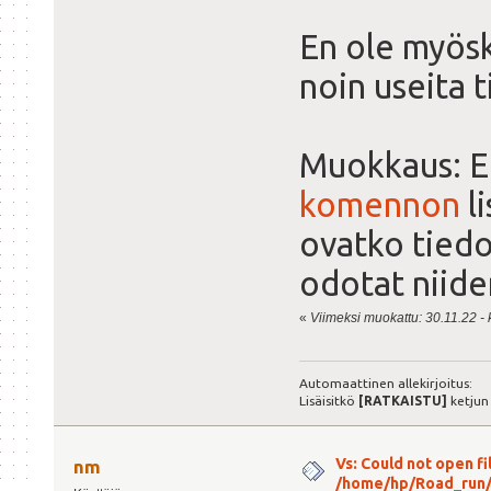
En ole myös
noin useita 
Muokkaus: Ei 
komennon
li
ovatko tiedo
odotat niide
«
Viimeksi muokattu: 30.11.22 - k
Automaattinen allekirjoitus:
Lisäisitkö
[RATKAISTU]
ketjun
Vs: Could not open fil
nm
/home/hp/Road_run/r