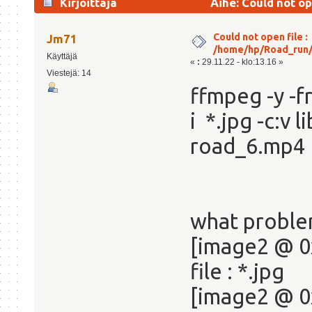
Kirjoittaja
Aihe: Could not op
kertaa)
Could not open file :
Jm71
/home/hp/Road_run/r
Käyttäjä
«
:
29.11.22 - klo:13.16 »
Viestejä: 14
ffmpeg -y -f
i *.jpg -c:v 
road_6.mp4
what proble
[image2 @ 0
file : *.jpg
[image2 @ 0