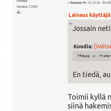
Käyttäjä
«
Vastaus #4 :
01.12.22 - klo:00
Viestejä: 17092
Lainaus käyttäjäl
Jossain neti
Koodia:
[Valits
ffmpeg -y -frame
En tiedä, au
Toimii kyllä
siinä hakemi