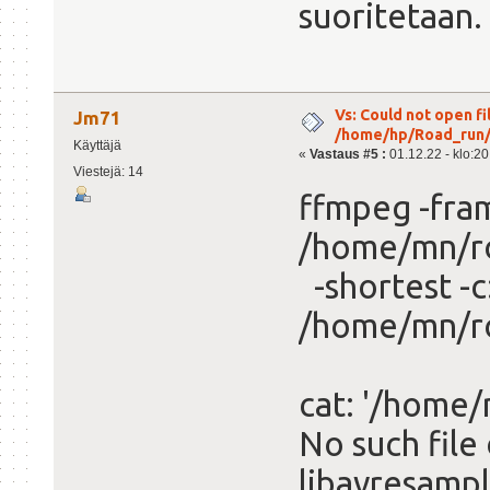
suoritetaan.
Vs: Could not open fil
Jm71
/home/hp/Road_run/r
Käyttäjä
«
Vastaus #5 :
01.12.22 - klo:20
Viestejä: 14
ffmpeg -fram
/home/mn/roa
-shortest -c
/home/mn/ro
cat: '/home/
No such file
libavresampl