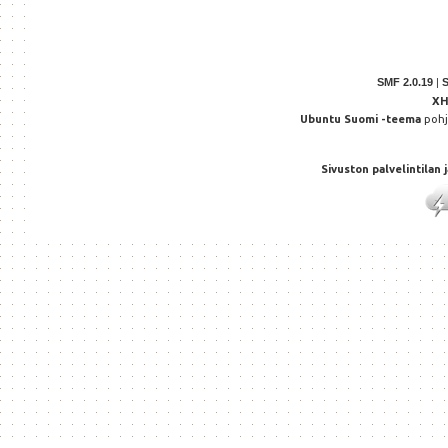
SMF 2.0.19
|
X
Ubuntu Suomi -teema
poh
Sivuston palvelintilan