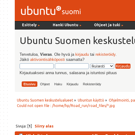
Esittely
Hanki Ubuntu
Ohjeet ja tuki
►
►
►
Ubuntu Suomen keskustel
Tervetuloa,
Vieras
. Ole hyvä ja
kirjaudu
tai
rekisteröidy
.
Jäikö
aktivointisähköposti
saamatta?
Kirjautuaksesi anna tunnus, salasana ja istuntosi pituus
Etusivu
Ohjeet
Haku
Kirjaudu
Rekisteröidy
Ubuntu Suomen keskustelualueet
»
Ubuntun käyttö
»
Ohjelmointi, p
Could not open file : /home/hp/Road_run/road_files/*.jpg
Sivuja: [
1
]
Siirry alas