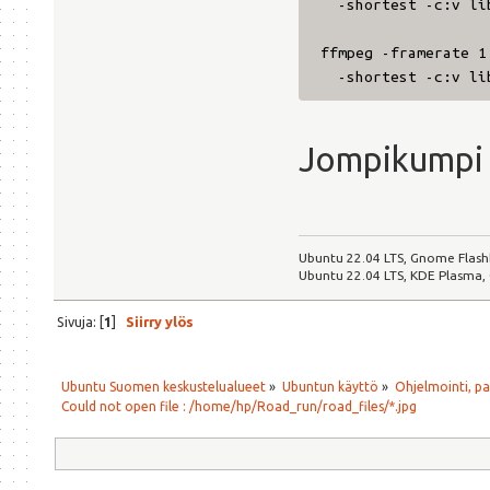
-shortest -c:v lib
ffmpeg -framerate 1
-shortest -c:v lib
Jompikumpi no
Ubuntu 22.04 LTS, Gnome Flash
Ubuntu 22.04 LTS, KDE Plasma,
Sivuja: [
1
]
Siirry ylös
Ubuntu Suomen keskustelualueet
»
Ubuntun käyttö
»
Ohjelmointi, p
Could not open file : /home/hp/Road_run/road_files/*.jpg