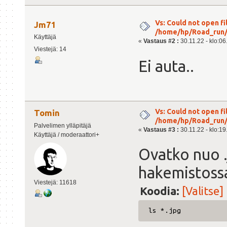
Vs: Could not open fil
Jm71
/home/hp/Road_run/r
Käyttäjä
«
Vastaus #2 :
30.11.22 - klo:06
Viestejä: 14
Ei auta..
Vs: Could not open fil
Tomin
/home/hp/Road_run/r
Palvelimen ylläpitäjä
«
Vastaus #3 :
30.11.22 - klo:19
Käyttäjä / moderaattori+
Ovatko nuo .
hakemistossa
Viestejä: 11618
Koodia:
[Valitse]
ls *.jpg