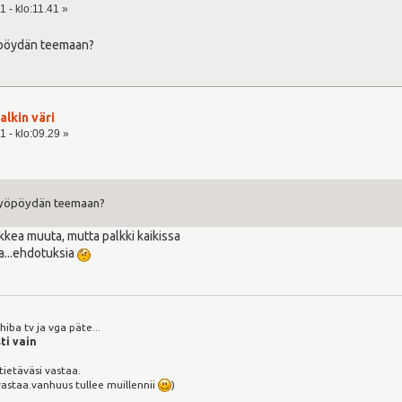
 - klo:11.41 »
öpöydän teemaan?
palkin väri
1 - klo:09.29 »
työpöydän teemaan?
kkea muuta, mutta palkki kaikissa
a...ehdotuksia
iba tv ja vga päte...
ti vain
 tietäväsi vastaa.
vastaa.vanhuus tullee muillennii
)