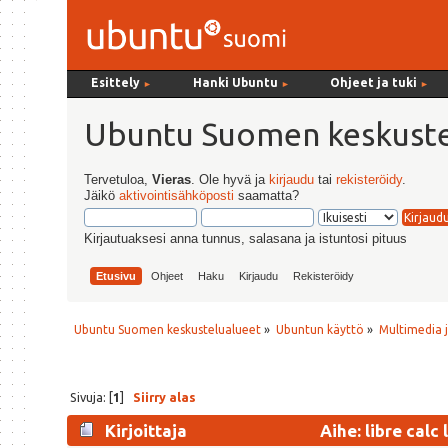
Esittely
Hanki Ubuntu
Ohjeet ja tuki
►
►
►
Ubuntu Suomen keskuste
Tervetuloa,
Vieras
. Ole hyvä ja
kirjaudu
tai
rekisteröidy
.
Jäikö
aktivointisähköposti
saamatta?
Kirjautuaksesi anna tunnus, salasana ja istuntosi pituus
Etusivu
Ohjeet
Haku
Kirjaudu
Rekisteröidy
Ubuntu Suomen keskustelualueet
»
Ubuntun käyttö
»
Multimedia j
Sivuja: [
1
]
Siirry alas
Kirjoittaja
Aihe: libre calc