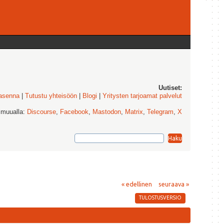
Uutiset:
 asenna
|
Tutustu yhteisöön
|
Blogi
|
Yritysten tarjoamat palvelut
 muualla:
Discourse
,
Facebook
,
Mastodon
,
Matrix
,
Telegram
,
X
« edellinen
seuraava »
TULOSTUSVERSIO