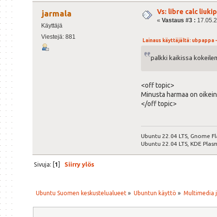
Vs: libre calc liuki
jarmala
«
Vastaus #3 :
17.05.2
Käyttäjä
Viestejä: 881
Lainaus käyttäjältä: ubpappa - 
palkki kaikissa kokeil
<off topic>
Minusta harmaa on oikein 
</off topic>
Ubuntu 22.04 LTS, Gnome Fl
Ubuntu 22.04 LTS, KDE Plas
Sivuja: [
1
]
Siirry ylös
Ubuntu Suomen keskustelualueet
»
Ubuntun käyttö
»
Multimedia j