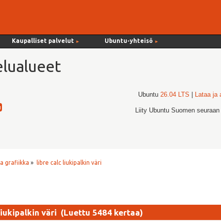
Kaupalliset palvelut
Ubuntu-yhteisö
►
►
lualueet
Ubuntu
26.04 LTS
|
Lataa ja
Liity Ubuntu Suomen seuraan
a grafiikka
»
libre calc liukipalkin väri
 liukipalkin väri (Luettu 5484 kertaa)