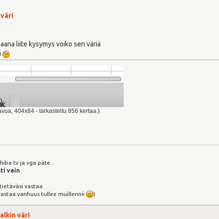
 väri
»
aana liite kysymys voiko sen väriä
ä
avua, 404x84 - tarkasteltu 856 kertaa.)
iba tv ja vga päte...
ti vain
 tietäväsi vastaa.
vastaa.vanhuus tullee muillennii
)
palkin väri