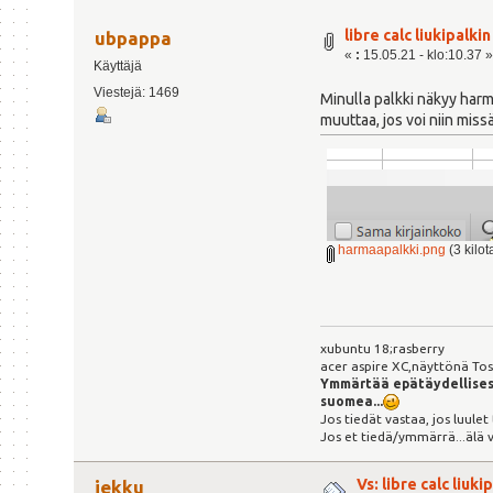
libre calc liukipalkin
ubpappa
«
:
15.05.21 - klo:10.37 
Käyttäjä
Viestejä: 1469
Minulla palkki näkyy harm
muuttaa, jos voi niin miss
harmaapalkki.png
(3 kilot
xubuntu 18;rasberry
acer aspire XC,näyttönä Tosh
Ymmärtää epätäydellises
suomea...
Jos tiedät vastaa, jos luulet
Jos et tiedä/ymmärrä...älä 
Vs: libre calc liuki
jekku