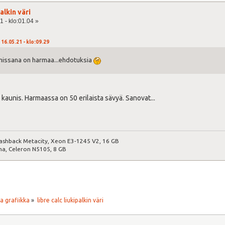
palkin väri
1 - klo:01.04 »
16.05.21 - klo:09.29
emissana on harmaa...ehdotuksia
kaunis. Harmaassa on 50 erilaista sävyä. Sanovat...
ashback Metacity, Xeon E3-1245 V2, 16 GB
ma, Celeron N5105, 8 GB
a grafiikka
»
libre calc liukipalkin väri