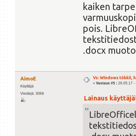
kaiken tarpee
varmuuskopio
pois. LibreOf
tekstitiedos
.docx muoto
Vs: Windows tökkii, 
AimoE
«
Vastaus #5 :
26.05.17 - 
Käyttäjä
Viestejä: 3066
Lainaus käyttäjäl
LibreOfficel
tekstitiedo