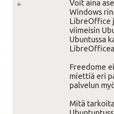
Voit aina as
Windows rin
LibreOffice 
viimeisin Ub
Ubuntussa ka
LibreOfficea
Freedome ei o
miettiä eri p
palvelun myö
Mitä tarkoit
Ubuntuntuss