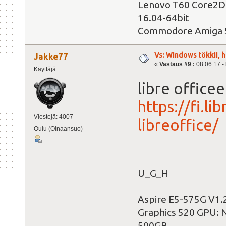
Lenovo T60 Core2Du
16.04-64bit
Commodore Amiga 
Vs: Windows tökkii, 
Jakke77
«
Vastaus #9 :
08.06.17 - 
Käyttäjä
libre office
https://fi.li
Viestejä: 4007
libreoffice/
Oulu (Oinaansuo)
U_G_H
Aspire E5-575G V1.2
Graphics 520 GPU:
500GB