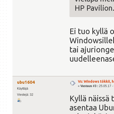
HP Pavilion
Ei tuo kyllä
Windowsillek
tai ajurion
uudelleenase
Vs: Windows tökkii, 
ubu1604
«
Vastaus #3 :
25.05.17 - 
Käyttäjä
Viestejä: 32
Kyllä näissä 
asentaa Ubu