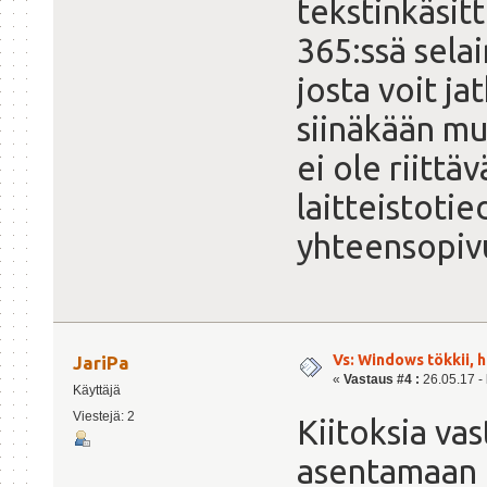
tekstinkäsit
365:ssä sela
josta voit ja
siinäkään m
ei ole riittä
laitteistoti
yhteensopiv
Vs: Windows tökkii, 
JariPa
«
Vastaus #4 :
26.05.17 - 
Käyttäjä
Viestejä: 2
Kiitoksia va
asentamaan p