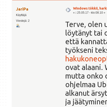
Windows tökkii, har
JariPa
«
:
25.05.17 - klo:08.10 »
Käyttäjä
Viestejä: 2
Terve, olen u
löytänyt tai 
että kannatt
työkseni teks
hakukoneopt
ovat alaani.
mutta onko 
ohjelmaa Ubu
alkanut ärs
ja jäätymine