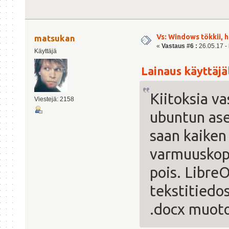
Vs: Windows tökkii, 
matsukan
«
Vastaus #6 :
26.05.17 - 
Käyttäjä
Lainaus käyttäjäl
Kiitoksia v
Viestejä: 2158
ubuntun ase
saan kaiken 
varmuuskopi
pois. LibreO
tekstitiedo
.docx muot