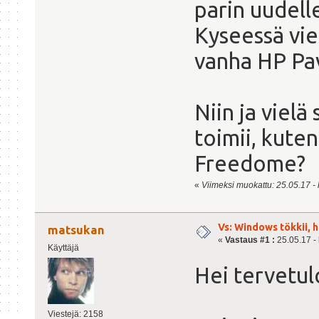
parin uudell
Kyseessä vie
vanha HP Pav
Niin ja vielä
toimii, kute
Freedome?
«
Viimeksi muokattu: 25.05.17 - k
Vs: Windows tökkii, 
matsukan
«
Vastaus #1 :
25.05.17 - 
Käyttäjä
Hei tervetul
Viestejä: 2158