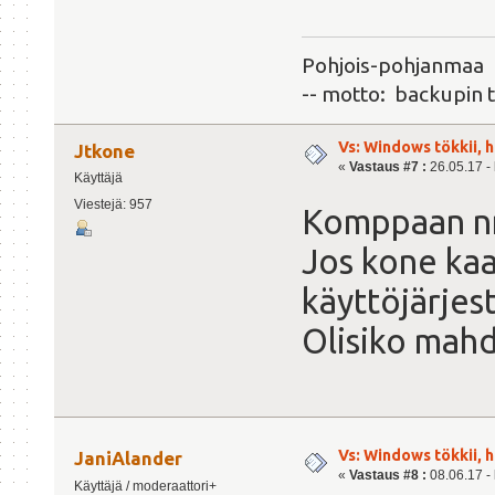
Pohjois-pohjanmaa
-- motto: backupin 
Vs: Windows tökkii, 
Jtkone
«
Vastaus #7 :
26.05.17 - 
Käyttäjä
Viestejä: 957
Komppaan nm
Jos kone kaat
käyttöjärjes
Olisiko mahdo
Vs: Windows tökkii, 
JaniAlander
«
Vastaus #8 :
08.06.17 - 
Käyttäjä / moderaattori+