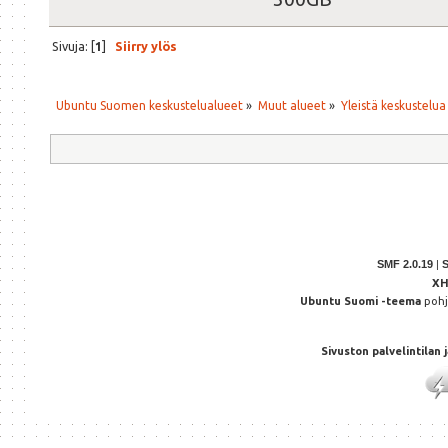
Sivuja: [
1
]
Siirry ylös
Ubuntu Suomen keskustelualueet
»
Muut alueet
»
Yleistä keskustelua
SMF 2.0.19
|
X
Ubuntu Suomi -teema
poh
Sivuston palvelintilan