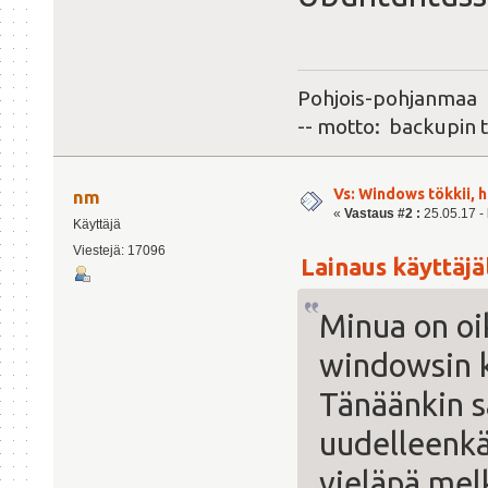
Pohjois-pohjanmaa
-- motto: backupin 
Vs: Windows tökkii, 
nm
«
Vastaus #2 :
25.05.17 - 
Käyttäjä
Viestejä: 17096
Lainaus käyttäjäl
Minua on oi
windowsin k
Tänäänkin s
uudelleenkä
vieläpä melk