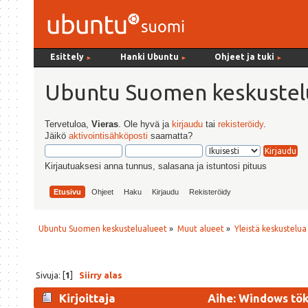
Esittely
Hanki Ubuntu
Ohjeet ja tuki
►
►
►
Ubuntu Suomen keskustel
Tervetuloa,
Vieras
. Ole hyvä ja
kirjaudu
tai
rekisteröidy
.
Jäikö
aktivointisähköposti
saamatta?
Kirjautuaksesi anna tunnus, salasana ja istuntosi pituus
Etusivu
Ohjeet
Haku
Kirjaudu
Rekisteröidy
Ubuntu Suomen keskustelualueet
»
Muut alueet
»
Yleistä keskustelua
Sivuja: [
1
]
Siirry alas
Kirjoittaja
Aihe: Windows tök