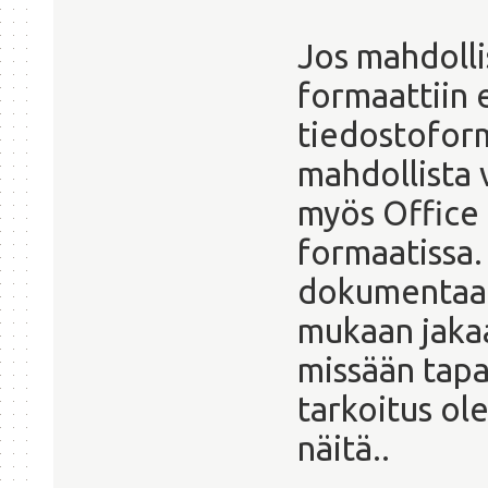
Jos mahdollis
formaattiin 
tiedostoform
mahdollista 
myös Office 
formaatissa.
dokumentaati
mukaan jakaa
missään tap
tarkoitus ole
näitä..