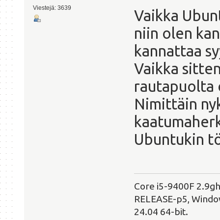
Viestejä: 3639
Vaikka Ubunt
niin olen kan
kannattaa sy
Vaikka sitten
rautapuolta 
Nimittäin ny
kaatumaherkki
Ubuntukin tök
Core i5-9400F 2.9g
RELEASE-p5, Windows
24.04 64-bit.