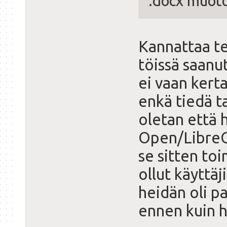
.docx muot
Kannattaa te
töissä saanut
ei vaan kert
enkä tiedä t
oletan että h
Open/LibreOf
se sitten toi
ollut käyttä
heidän oli pa
ennen kuin h