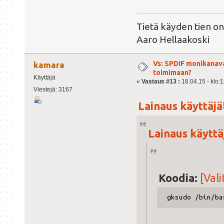
Tietä käyden tien on
Aaro Hellaakoski
Vs: SPDIF monikanav
kamara
toimimaan?
Käyttäjä
«
Vastaus #13 :
18.04.15 - klo:1
Viestejä: 3167
Lainaus käyttäjäl
Lainaus käyttäj
Koodia:
[Vali
gksudo /bin/ba