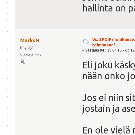
hallinta on 
Vs: SPDIF monikanav
MarkoN
toimimaan?
Käyttäjä
«
Vastaus #4 :
18.04.15 - klo:12
Viestejä: 567
Eli joku käsk
nään onko j
Jos ei niin s
jostain ja as
En ole vielä 