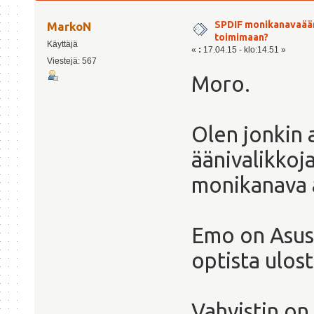
SPDIF monikanavaää
MarkoN
toimimaan?
Käyttäjä
«
:
17.04.15 - klo:14.51 »
Viestejä: 567
Moro.
Olen jonkin 
äänivalikkoja
monikanava 
Emo on Asus 
optista ulos
Vahvistin on