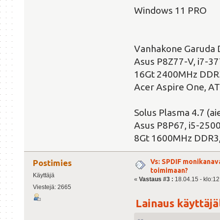
Windows 11 PRO
Vanhakone Garuda 
Asus P8Z77-V, i7-3
16Gt 2400MHz DDR3
Acer Aspire One, A
Solus Plasma 4.7 (
Asus P8P67, i5-250
8Gt 1600MHz DDR3,
Vs: SPDIF monikanav
Postimies
toimimaan?
Käyttäjä
«
Vastaus #3 :
18.04.15 - klo:12
Viestejä: 2665
Lainaus käyttäjäl