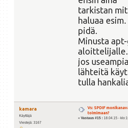
tarkistan mit
haluaa esim.
pidä.
Minusta apt-
aloittelijall
jos useampi
lähteitä käyt
tulla hankal
Vs: SPDIF monikanav
kamara
toimimaan?
Käyttäjä
«
Vastaus #15 :
18.04.15 - klo:1
Viestejä: 3167