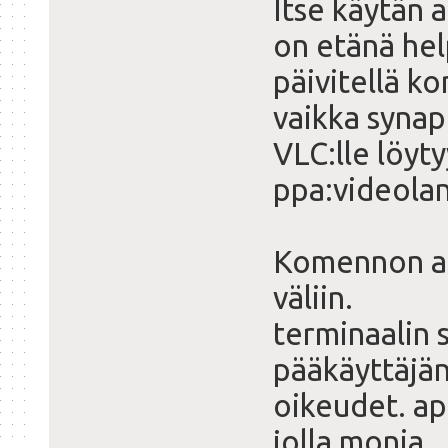
Itse käytän a
on etänä he
päivitellä k
vaikka synap
VLC:lle löyt
ppa:videolan
Komennon apt
väliin.
terminaalin s
pääkäyttäjä
oikeudet. ap
jolla monia