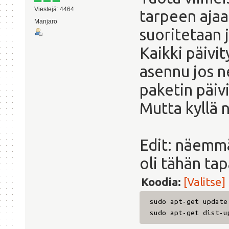
Viestejä: 4464
tarpeen aja
Manjaro
suoritetaan 
Kaikki päivit
asennu jos n
paketin päiv
Mutta kyllä 
Edit: näemmä
oli tähän ta
Koodia:
[Valitse]
sudo apt-get update
sudo apt-get dist-u