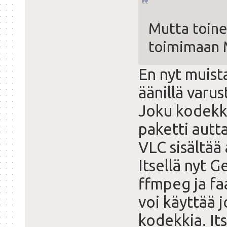
Mutta toine
toimimaan 
En nyt muis
äänillä varu
Joku kodekki
paketti autt
VLC sisältää
Itsellä nyt G
ffmpeg ja fa
voi käyttää j
kodekkia. It