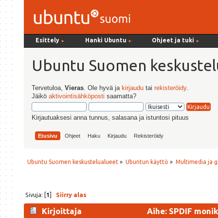
Esittely
Hanki Ubuntu
Ohjeet ja tuki
►
►
►
Ubuntu Suomen keskustel
Tervetuloa,
Vieras
. Ole hyvä ja
kirjaudu
tai
rekisteröidy
.
Jäikö
aktivointisähköposti
saamatta?
Kirjautuaksesi anna tunnus, salasana ja istuntosi pituus
Etusivu
Ohjeet
Haku
Kirjaudu
Rekisteröidy
Ubuntu Suomen keskustelualueet
»
Ubuntun käyttö
»
Multimedia ja g
Sivuja: [
1
]
Siirry alas
Kirjoittaja
Aihe: SPDIF monik