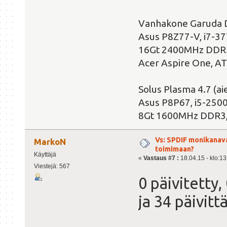
Vanhakone Garuda 
Asus P8Z77-V, i7-3
16Gt 2400MHz DDR3
Acer Aspire One, A
Solus Plasma 4.7 (
Asus P8P67, i5-250
8Gt 1600MHz DDR3,
Vs: SPDIF monikanav
MarkoN
toimimaan?
Käyttäjä
«
Vastaus #7 :
18.04.15 - klo:13
Viestejä: 567
0 päivitetty,
ja 34 päivit