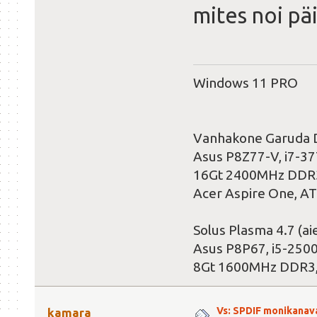
mites noi pä
Windows 11 PRO
Vanhakone Garuda 
Asus P8Z77-V, i7-3
16Gt 2400MHz DDR3
Acer Aspire One, A
Solus Plasma 4.7 (
Asus P8P67, i5-250
8Gt 1600MHz DDR3,
Vs: SPDIF monikanav
kamara