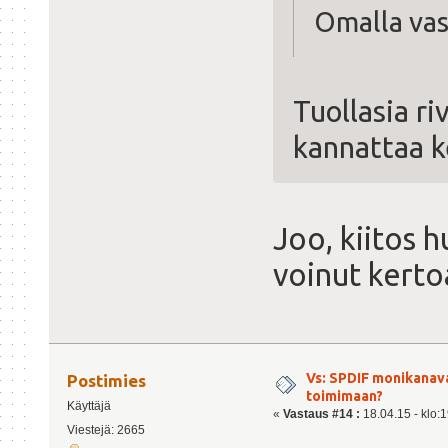
Omalla vast
Tuollasia ri
kannattaa k
Joo, kiitos 
voinut kerto
Vs: SPDIF monikanav
Postimies
toimimaan?
Käyttäjä
«
Vastaus #14 :
18.04.15 - klo:1
Viestejä: 2665