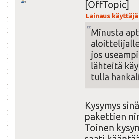
[OffTopic]
Lainaus käyttäjäl
Minusta apt-
aloittelijal
jos useampi
lähteitä käy
tulla hankal
Kysymys sinä
pakettien nim
Toinen kysymy
saati kääntää