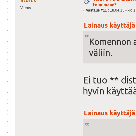
Storck
toimimaan?
Vieras
«
Vastaus #11 :
18.04.15 - klo:1
Lainaus käyttäjäl
Komennon ap
väliin.
Ei tuo ** di
hyvin käyttä
Lainaus käyttäjäl