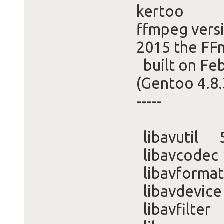
kertoo
ffmpeg versi
2015 the FF
built on Feb
(Gentoo 4.8.3
-----
libavutil 52
libavcodec 
libavformat
libavdevice 
libavfilter 