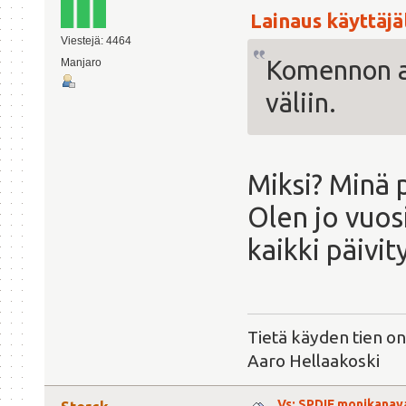
Lainaus käyttäjäl
Viestejä: 4464
Komennon ap
Manjaro
väliin.
Miksi? Minä p
Olen jo vuos
kaikki päivit
Tietä käyden tien on
Aaro Hellaakoski
Vs: SPDIF monikanav