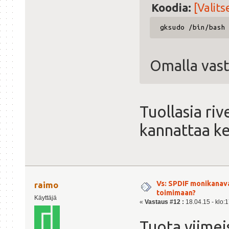
Koodia:
[Valits
gksudo /bin/bash
Omalla vastu
Tuollasia riv
kannattaa ke
Vs: SPDIF monikanav
raimo
toimimaan?
Käyttäjä
«
Vastaus #12 :
18.04.15 - klo:1
Tuota viimei