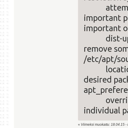
attempt t
important p
important o
dist-upgr
remove som
/etc/apt/sour
locations 
desired pack
apt_prefere
overriding
individual 
«
Viimeksi muokattu: 18.04.15 - k