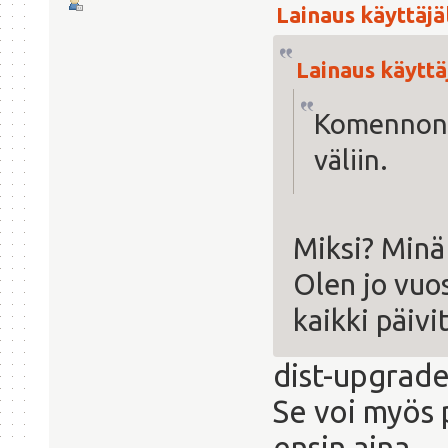
Lainaus käyttäjäl
Lainaus käyttäj
Komennon a
väliin.
Miksi? Minä 
Olen jo vuo
kaikki päivi
dist-upgrade
Se voi myös 
ensin aina