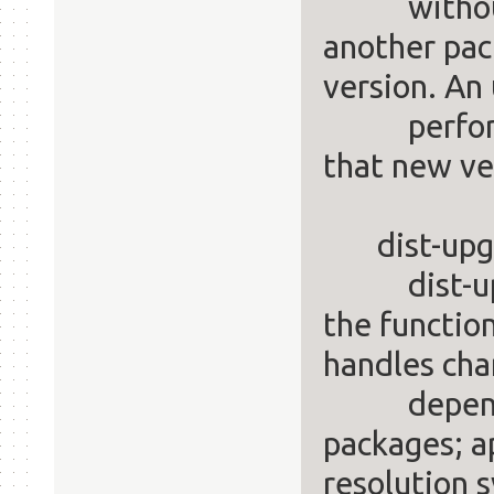
without ch
another pack
version. An
performed 
that new ve
dist-upg
dist-upgra
the function
handles cha
dependenc
packages; ap
resolution s