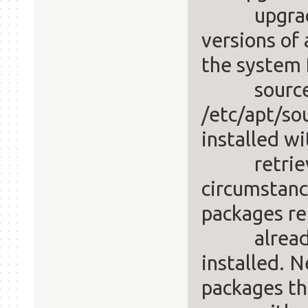
upgrade is
versions of 
the system 
sources 
/etc/apt/sou
installed wi
retrieved
circumstanc
packages re
already in
installed. N
packages th