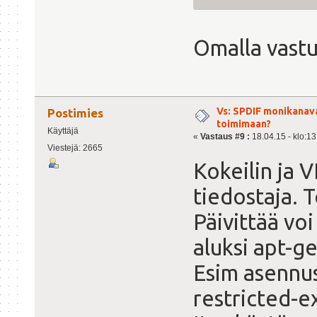
Omalla vastuu
Vs: SPDIF monikanav
Postimies
toimimaan?
Käyttäjä
«
Vastaus #9 :
18.04.15 - klo:13
Viestejä: 2665
Kokeilin ja 
tiedostaja. 
Päivittää voi
aluksi apt-g
Esim asennus
restricted-e