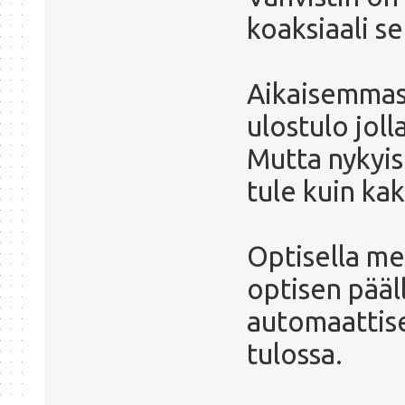
koaksiaali s
Aikaisemmas
ulostulo jol
Mutta nykyis
tule kuin kak
Optisella meni
optisen pääll
automaattise
tulossa.