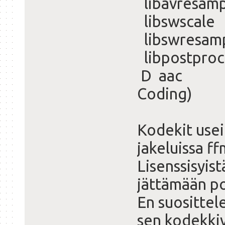
libavresampl
libswscale 
libswresamp
libpostproc
D aac raw
Coding)
Kodekit usei
jakeluissa f
Lisenssisyis
jättämään po
En suosittel
sen kodekki