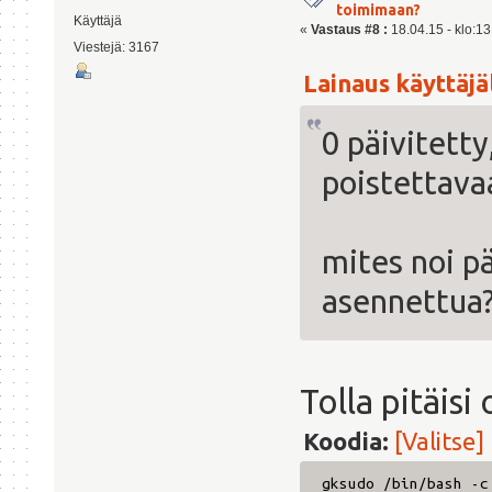
toimimaan?
Käyttäjä
«
Vastaus #8 :
18.04.15 - klo:13
Viestejä: 3167
Lainaus käyttäjäl
0 päivitetty
poistettava
mites noi p
asennettua?
Tolla pitäisi 
Koodia:
[Valitse]
gksudo /bin/bash -c