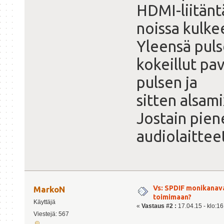
HDMI-liitänt
noissa kulke
Yleensä puls
kokeillut pa
pulsen ja
sitten alsam
Jostain piene
audiolaittee
Vs: SPDIF monikanav
MarkoN
toimimaan?
Käyttäjä
«
Vastaus #2 :
17.04.15 - klo:16
Viestejä: 567