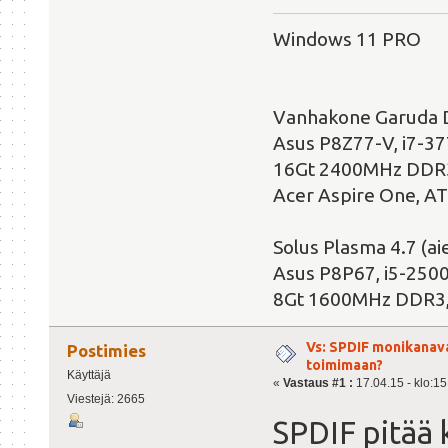
Windows 11 PRO
Vanhakone Garuda 
Asus P8Z77-V, i7-3
16Gt 2400MHz DDR3
Acer Aspire One, A
Solus Plasma 4.7 (
Asus P8P67, i5-250
8Gt 1600MHz DDR3,
Vs: SPDIF monikanav
Postimies
toimimaan?
Käyttäjä
«
Vastaus #1 :
17.04.15 - klo:15
Viestejä: 2665
SPDIF pitää 