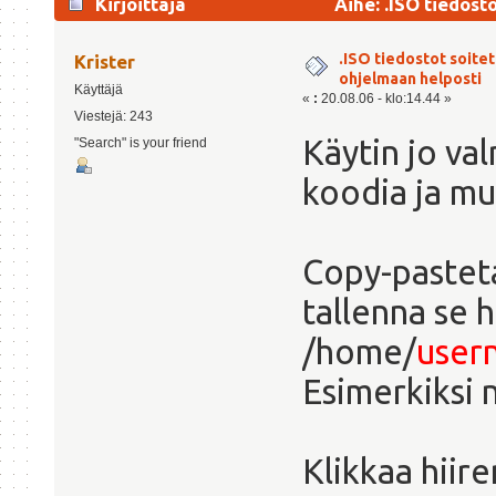
Kirjoittaja
Aihe: .ISO tiedost
kertaa)
.ISO tiedostot soite
Krister
ohjelmaan helposti
Käyttäjä
«
:
20.08.06 - klo:14.44 »
Viestejä: 243
Käytin jo val
"Search" is your friend
koodia ja mu
Copy-pasteta
tallenna se 
/home/
user
Esimerkiksi n
Klikkaa hiire