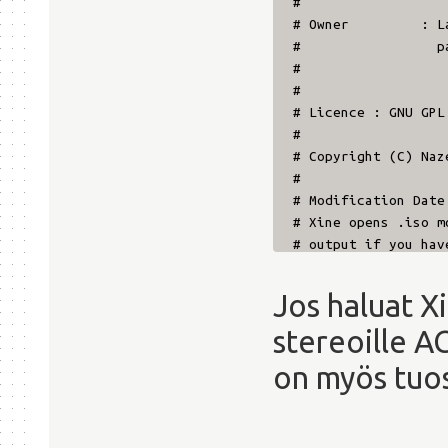
#
# Owner
: L
#
pat
#
#
# Licence : GNU GPL
#
# Copyright (C) Naz
#
# Modification Date
# Xine opens .iso m
# output if you hav
# arrangement: Pass
# Added dvd:// and 
Jos haluat X
#
stereoille A
# Ver :1.01 Date 09
# start xine withou
on myös tuos
#
# Ver :1.0 Date 04.
#
# Xine : http://xin