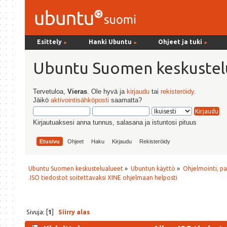
Esittely
Hanki Ubuntu
Ohjeet ja tuki
►
►
►
Ubuntu Suomen keskustel
Tervetuloa,
Vieras
. Ole hyvä ja
kirjaudu
tai
rekisteröidy
.
Jäikö
aktivointisähköposti
saamatta?
Kirjautuaksesi anna tunnus, salasana ja istuntosi pituus
Etusivu
Ohjeet
Haku
Kirjaudu
Rekisteröidy
Ubuntu Suomen keskustelualueet
»
Ubuntun käyttö
»
Ohjelmointi, p
.ISO tiedostot soitettavaksi XINE ohjelmaan helposti
Sivuja: [
1
]
Siirry alas