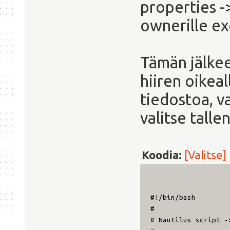
properties ->
ownerille ex
Tämän jälkee
hiiren oikeal
tiedostoa, va
valitse talle
Koodia:
[Valitse]
#!/bin/bash
#
# Nautilus script -