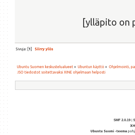
#
video_file=""$PWD""
if [ -d "$1" ]
[ylläpito on 
then
exit 0
else
xine dvd://
Sivuja: [
1
]
Siirry ylös
fi
Ubuntu Suomen keskustelualueet
»
Ubuntun käyttö
»
Ohjelmointi, p
.ISO tiedostot soitettavaksi XINE ohjelmaan helposti
SMF 2.0.19
|
X
Ubuntu Suomi -teema
poh