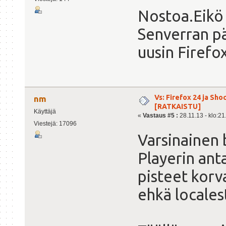
Nostoa.Eikö 
Senverran pä
uusin Firefox
Vs: Firefox 24 ja Sh
nm
[RATKAISTU]
Käyttäjä
«
Vastaus #5 :
28.11.13 - klo:21
Viestejä: 17096
Varsinainen 
Playerin an
pisteet korva
ehkä locales