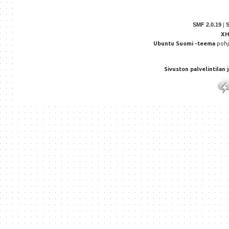
SMF 2.0.19
|
X
Ubuntu Suomi -teema
poh
Sivuston palvelintilan