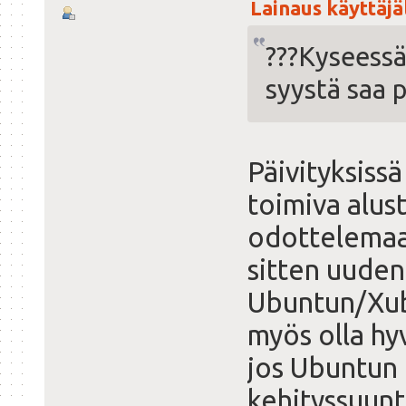
Lainaus käyttäjäl
???Kyseessä
syystä saa 
Päivityksissä
toimiva alust
odottelemaa
sitten uude
Ubuntun/Xub
myös olla hy
jos Ubuntun
kehityssuunt