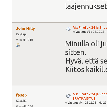
laajennukse
Vs: Firefox 24 ja Sh
John Hilly
«
Vastaus #3 :
18.10.13 - 
Käyttäjä
Viestejä: 319
Minulla oli j
sitten.
Hyvä, että se
Kiitos kaikill
Vs: Firefox 24 ja Sh
fpsg6
[RATKAISTU]
Käyttäjä
«
Vastaus #4 :
28.11.13 - klo:21
Viestejä: 144