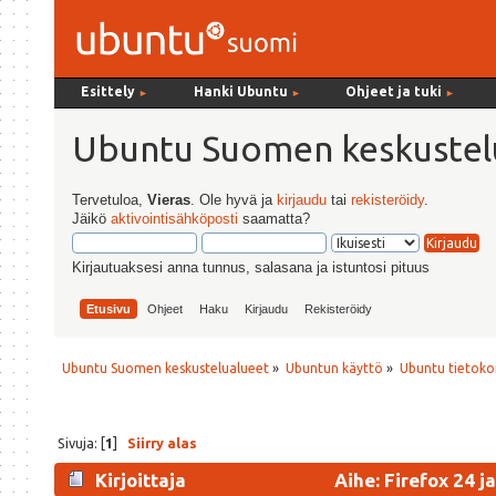
Esittely
Hanki Ubuntu
Ohjeet ja tuki
►
►
►
Ubuntu Suomen keskustel
Tervetuloa,
Vieras
. Ole hyvä ja
kirjaudu
tai
rekisteröidy
.
Jäikö
aktivointisähköposti
saamatta?
Kirjautuaksesi anna tunnus, salasana ja istuntosi pituus
Etusivu
Ohjeet
Haku
Kirjaudu
Rekisteröidy
Ubuntu Suomen keskustelualueet
»
Ubuntun käyttö
»
Ubuntu tietoko
Sivuja: [
1
]
Siirry alas
Kirjoittaja
Aihe: Firefox 24 