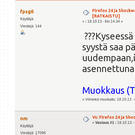
Firefox 24 ja Shockw
fpsg6
[RATKAISTU]
Käyttäjä
«
:
18.10.13 - klo:14.34 »
Viestejä: 144
???Kyseessä 
syystä saa pä
uudempaan,il
asennettuna 
Muokkaus (To
«
Viimeksi muokattu: 18.10.13 - k
Vs: Firefox 24 ja Sh
nm
«
Vastaus #1 :
18.10.13 - 
Käyttäjä
Viestejä: 17096