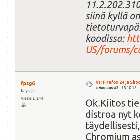
11.2.202.310
siinä kyllä 
tietoturvapäi
koodissa:
htt
US/forums/c
Vs: Firefox 24 ja Sh
fpsg6
«
Vastaus #2 :
18.10.13 - 
Käyttäjä
Viestejä: 144
Ok.Kiitos ti
distroa nyt k
täydellisesti
Chromium as