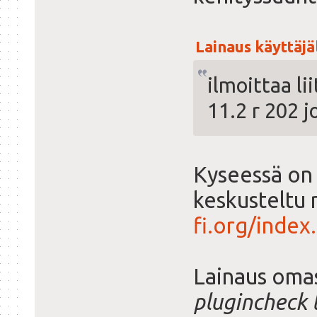
Lainaus käyttäjäl
ilmoittaa li
11.2 r 202 j
Kyseessä on 
keskusteltu 
fi.org/inde
Lainaus omas
plugincheck