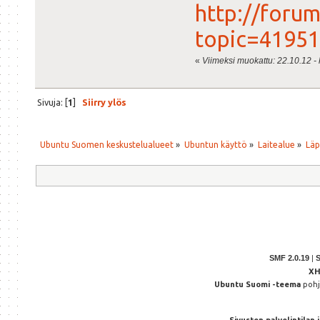
http://forum
topic=41951
«
Viimeksi muokattu: 22.10.12 - k
Sivuja: [
1
]
Siirry ylös
Ubuntu Suomen keskustelualueet
»
Ubuntun käyttö
»
Laitealue
»
Läp
SMF 2.0.19
|
X
Ubuntu Suomi -teema
poh
Sivuston palvelintilan