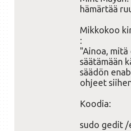
hämärtää ruu
Mikkokoo kirj
:
"Ainoa, mitä
säätämään kä
säädön enablo
ohjeet siihen
Koodia:
sudo gedit /