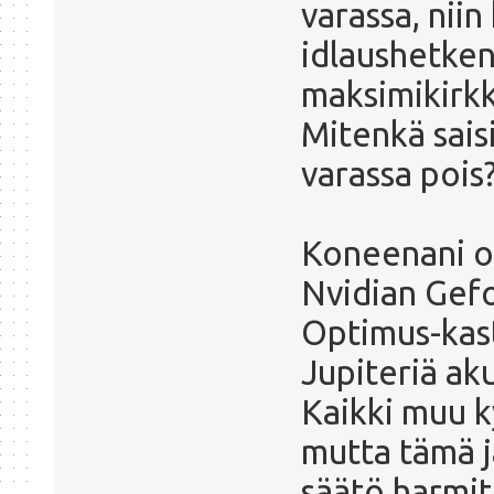
varassa, nii
idlaushetken
maksimikirkk
Mitenkä sais
varassa pois
Koneenani on
Nvidian Gef
Optimus-kast
Jupiteriä ak
Kaikki muu ky
mutta tämä 
säätö harmit