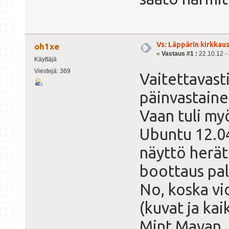
Vs: Läppärin kirkkau
oh1xe
«
Vastaus #1 :
22.10.12 - 
Käyttäjä
Viestejä: 369
Vaitettavasti
päinvastaine
Vaan tuli my
Ubuntu 12.04.
näyttö herät
boottaus pal
No, koska vid
(kuvat ja kai
Mint Mayan. 