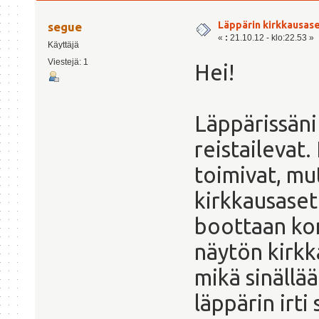
Läppärin kirkkausas
segue
«
:
21.10.12 - klo:22.53 »
Käyttäjä
Viestejä: 1
Hei!
Läppärissäni
reistailevat
toimivat, m
kirkkausaset
boottaan kon
näytön kirkk
mikä sinällä
läppärin irti