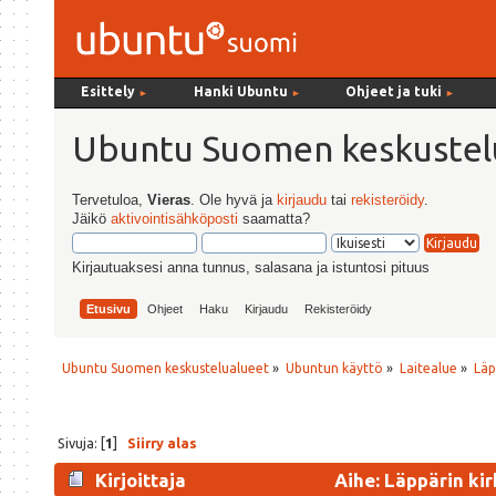
Esittely
Hanki Ubuntu
Ohjeet ja tuki
►
►
►
Ubuntu Suomen keskustel
Tervetuloa,
Vieras
. Ole hyvä ja
kirjaudu
tai
rekisteröidy
.
Jäikö
aktivointisähköposti
saamatta?
Kirjautuaksesi anna tunnus, salasana ja istuntosi pituus
Etusivu
Ohjeet
Haku
Kirjaudu
Rekisteröidy
Ubuntu Suomen keskustelualueet
»
Ubuntun käyttö
»
Laitealue
»
Läp
Sivuja: [
1
]
Siirry alas
Kirjoittaja
Aihe: Läppärin ki