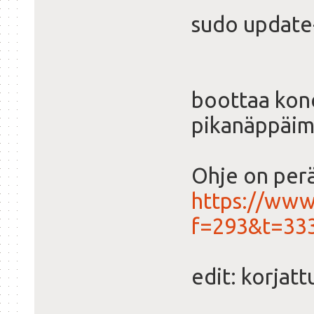
sudo update
boottaa kone
pikanäppäime
Ohje on perä
https://www
f=293&t=33
edit: korjatt