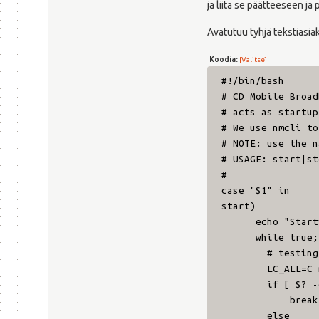
ja liitä se päätteeseen ja
Avatutuu tyhjä tekstiasiaki
Koodia:
[Valitse]
#!/bin/bash
# CD Mobile Broad
# acts as startup
# We use nmcli to
# NOTE: use the n
# USAGE: start|st
#
case "$1" in
start)
echo "Starting 
while true; 
# testing...to 
LC_ALL=C nmcli 
if [ $? -eq 
break
else