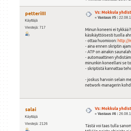
Vs: Mokkula yhdis
petteriIII
«
Vastaus #5 :
22.08.1
Käyttäjä
Viestejä: 717
Minun koneeni ei tykkää h
käsikäyttöisesti tuolla a
- ottaa huomioon:
http://
- aina ennen skriptin aja
- ATP on ainakin saunalah
- automaattinen yhdistämi
minunkin koneellani se to
- skriptistä kannattaa te
- joskus harvoin selain m
network-managerin kohdast
Vs: Mokkula yhdis
salai
«
Vastaus #6 :
26.08.1
Käyttäjä
Viestejä: 2126
Tästä voi taas tulla sano