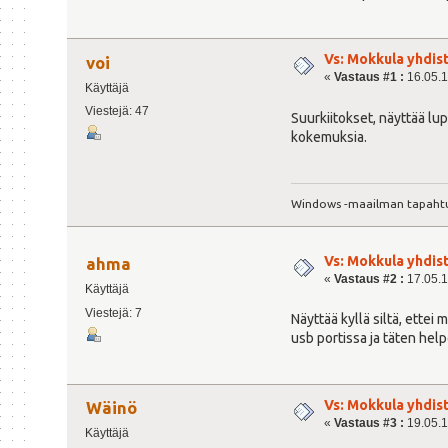
echo $"Usage: 
exit 1
esac
Vs: Mokkula yhdis
voi
exit 0
«
Vastaus #1 :
16.05.1
Käyttäjä
Viestejä: 47
Suurkiitokset, näyttää lu
kokemuksia.
Windows -maailman tapahtu
Vs: Mokkula yhdis
ahma
«
Vastaus #2 :
17.05.1
Käyttäjä
Viestejä: 7
Näyttää kyllä siltä, ettei
usb portissa ja täten help
Vs: Mokkula yhdis
Wäinö
«
Vastaus #3 :
19.05.1
Käyttäjä