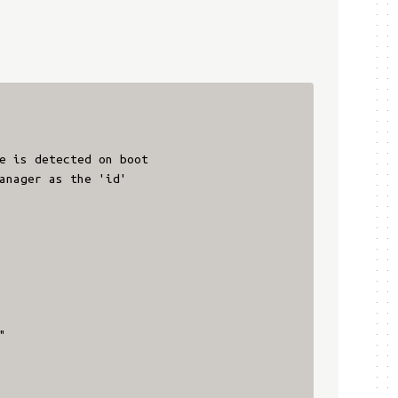
e is detected on boot
anager as the 'id'
"