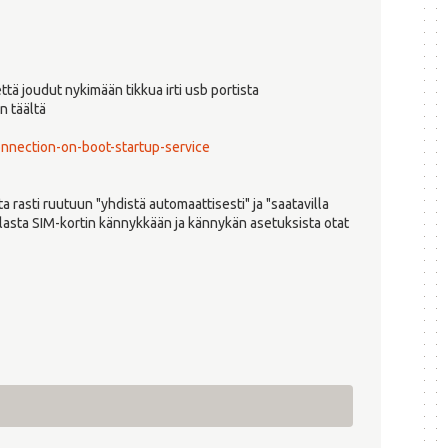
ttä joudut nykimään tikkua irti usb portista
n täältä
nection-on-boot-startup-service
 rasti ruutuun "yhdistä automaattisesti" ja "saatavilla
kulasta SIM-kortin kännykkään ja kännykän asetuksista otat