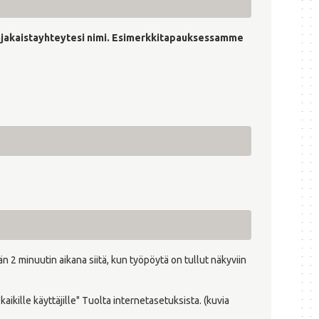
akaistayhteytesi nimi. Esimerkkitapauksessamme
I
tatus
n 2 minuutin aikana siitä, kun työpöytä on tullut näkyviin
kaikille käyttäjille" Tuolta internetasetuksista. (kuvia