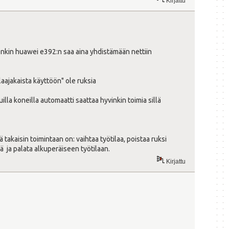
Kirjattu
enkin huawei e392:n saa aina yhdistämään nettiin
aajakaista käyttöön" ole ruksia
la koneilla automaatti saattaa hyvinkin toimia sillä
kaisin toimintaan on: vaihtaa työtilaa, poistaa ruksi
ä ja palata alkuperäiseen työtilaan.
Kirjattu