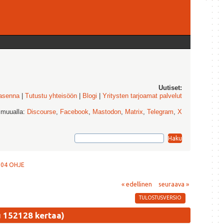
Uutiset:
 asenna
|
Tutustu yhteisöön
|
Blogi
|
Yritysten tarjoamat palvelut
 muualla:
Discourse
,
Facebook
,
Mastodon
,
Matrix
,
Telegram
,
X
2.04 OHJE
« edellinen
seuraava »
TULOSTUSVERSIO
u 152128 kertaa)