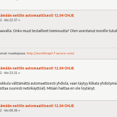
$0 {start|stop|status}"
tämään nettiin automaattisesti 12.04 OHJE
2 - klo:22.37 »
paavalta. Onko muut testailleet toimivuutta? Olen asentanut monille tutuil
mat reaaliajassa:
http://worldmap3.f-secure.com/
tämään nettiin automaattisesti 12.04 OHJE
2 - klo:23.31 »
 mokkula välttämättä automaattisesti yhdistä, vaan täytyy klikata yhdistymä
ottaa suuresti netinkäyttöä!). Mitään haittaa en ole löytänyt.
tämään nettiin automaattisesti 12.04 OHJE
2 - klo:08.36 »