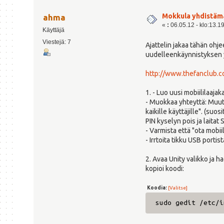
Mokkula yhdistämä
ahma
«
:
06.05.12 - klo:13.1
Käyttäjä
Viestejä: 7
Ajattelin jakaa tähän ohje
uudelleenkäynnistyksen yh
http://www.thefanclub.
1. - Luo uusi mobiililaajak
- Muokkaa yhteyttä: Muuta
kaikille käyttäjille". (s
PIN kyselyn pois ja laitat
- Varmista että "ota mobii
- Irrtoita tikku USB portis
2. Avaa Unity valikko ja h
kopioi koodi:
Koodia:
[Valitse]
sudo gedit /etc/i