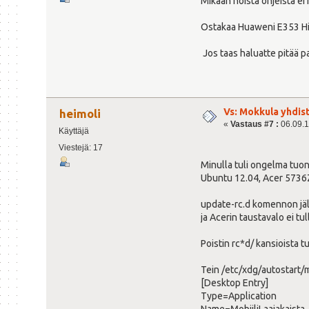
Mikään noista ohjeista ei
Ostakaa Huaweni E353 HiLi
Jos taas haluatte pitää pa
Vs: Mokkula yhdis
heimoli
«
Vastaus #7 :
06.09.12
Käyttäjä
Viestejä: 17
Minulla tuli ongelma tuo
Ubuntu 12.04, Acer 5736
update-rc.d komennon jälk
ja Acerin taustavalo ei tul
Poistin rc*d/ kansioista tu
Tein /etc/xdg/autostart/m
[Desktop Entry]
Type=Application