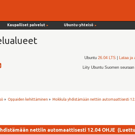
Kaupalliset palvelut
Ubuntu-yhteisö
►
►
lualueet
Ubuntu
26.04 LTS
|
Lataa ja
Liity Ubuntu Suomen seuraan
sö
»
Oppaiden kehittäminen
»
Mokkula yhdistämään nettiin automaattisesti 1
hdistämään nettiin automaattisesti 12.04 OHJE (Luett