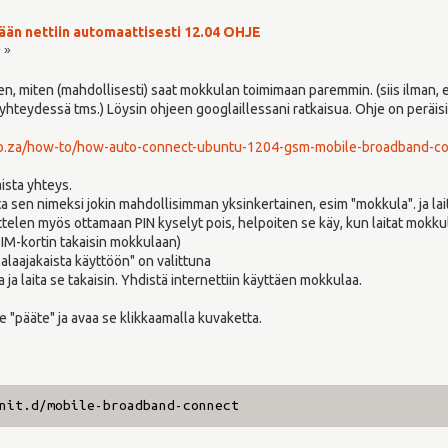
än nettiin automaattisesti 12.04 OHJE
9 »
en, miten (mahdollisesti) saat mokkulan toimimaan paremmin. (siis ilman, e
teydessä tms.) Löysin ohjeen googlaillessani ratkaisua. Ohje on peräisi
co.za/how-to/how-auto-connect-ubuntu-1204-gsm-mobile-broadband-con
aista yhteys.
 sen nimeksi jokin mahdollisimman yksinkertainen, esim "mokkula". ja laita
uosittelen myös ottamaan PIN kyselyt pois, helpoiten se käy, kun laitat mok
 SIM-kortin takaisin mokkulaan)
lalaajakaista käyttöön" on valittuna
ta ja laita se takaisin. Yhdistä internettiin käyttäen mokkulaa.
ae "pääte" ja avaa se klikkaamalla kuvaketta.
nit.d/mobile-broadband-connect