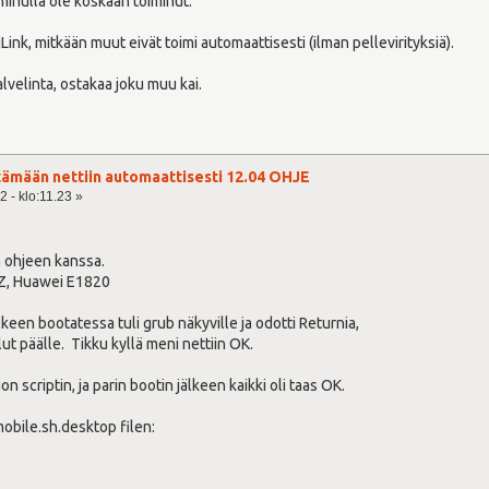
 minulla ole koskaan toiminut.
nk, mitkään muut eivät toimi automaattisesti (ilman pellevirityksiä).
lvelinta, ostakaa joku muu kai.
tämään nettiin automaattisesti 12.04 OHJE
 - klo:11.23 »
n ohjeen kanssa.
Z, Huawei E1820
een bootatessa tuli grub näkyville ja odotti Returnia,
lut päälle. Tikku kyllä meni nettiin OK.
on scriptin, ja parin bootin jälkeen kaikki oli taas OK.
obile.sh.desktop filen: