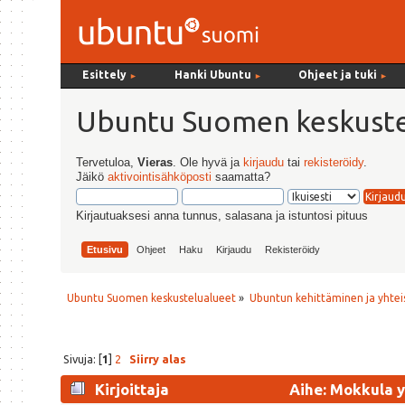
Esittely
Hanki Ubuntu
Ohjeet ja tuki
►
►
►
Ubuntu Suomen keskuste
Tervetuloa,
Vieras
. Ole hyvä ja
kirjaudu
tai
rekisteröidy
.
Jäikö
aktivointisähköposti
saamatta?
Kirjautuaksesi anna tunnus, salasana ja istuntosi pituus
Etusivu
Ohjeet
Haku
Kirjaudu
Rekisteröidy
Ubuntu Suomen keskustelualueet
»
Ubuntun kehittäminen ja yhtei
Sivuja: [
1
]
2
Siirry alas
Kirjoittaja
Aihe: Mokkula y