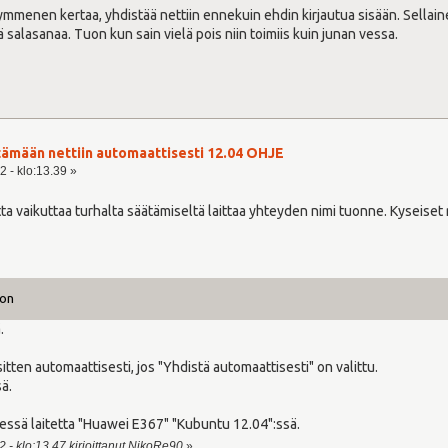
ymmenen kertaa, yhdistää nettiin ennekuin ehdin kirjautua sisään. Sellain
 salasanaa. Tuon kun sain vielä pois niin toimiis kuin junan vessa.
tämään nettiin automaattisesti 12.04 OHJE
2 - klo:13.39 »
ta vaikuttaa turhalta säätämiseltä laittaa yhteyden nimi tuonne. Kyseiset 
on
.
tten automaattisesti, jos "Yhdistä automaattisesti" on valittu.
sä.
täessä laitetta "Huawei E367" "Kubuntu 12.04":ssä.
 - klo:13.47 kirjoittanut NikoRe90
»