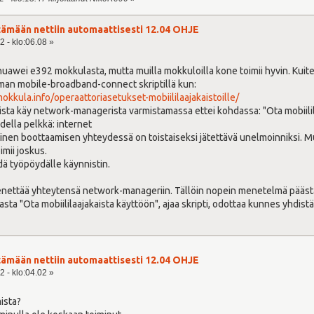
tämään nettiin automaattisesti 12.04 OHJE
2 - klo:06.08 »
uawei e392 mokkulasta, mutta muilla mokkuloilla kone toimii hyvin. Kuit
hman mobile-broadband-connect skriptillä kun:
mokkula.info/operaattoriasetukset-mobiililaajakaistoille/
mista käy network-managerista varmistamassa ettei kohdassa: "Ota mobiilil
della pelkkä: internet
nen boottaamisen yhteydessä on toistaiseksi jätettävä unelmoinniksi. Muil
imii joskus.
hdä työpöydälle käynnistin.
enettää yhteytensä network-manageriin. Tällöin nopein menetelmä päästä ta
a "Ota mobiililaajakaista käyttöön", ajaa skripti, odottaa kunnes yhdistä
tämään nettiin automaattisesti 12.04 OHJE
2 - klo:04.02 »
mista?