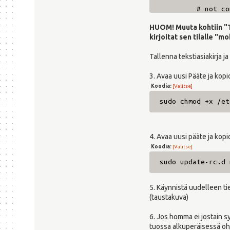
# not connect
sleep 
HUOM! Muuta kohtiin 
fi
kirjoitat sen tilalle "m
done
# now once GSM 
Tallenna tekstiasiakirja ja
nmcli -t nm w
3. Avaa uusi Pääte ja kopi
nmcli -t con up
Koodia:
[Valitse]
;;
stop)
sudo chmod +x /et
echo "Stopping 
nmcli -t con do
nmcli -t nm w
4. Avaa uusi pääte ja kopi
;;
Koodia:
[Valitse]
status)
sudo update-rc.d 
# Check to see 
nmcli -p de
5. Käynnistä uudelleen tie
;;
(taustakuva)
*)
6. Jos homma ei jostain syy
echo "Mobile B
tuossa alkuperäisessä oh