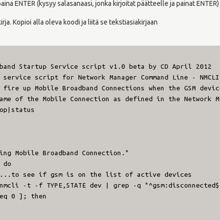
 paina ENTER (kysyy salasanaasi, jonka kirjoitat päätteelle ja painat ENTER)
rja. Kopioi alla oleva koodi ja liitä se tekstiasiakirjaan
band Startup Service script v1.0 beta by CD April 2012
 service script for Network Manager Command Line - NMCLI
 fire up Mobile Broadband Connections when the GSM devic
ame of the Mobile Connection as defined in the Network M
op|status
Mobile Broadband Connection."
do
see if gsm is on the list of active devices
-t -f TYPE,STATE dev | grep -q "^gsm:disconnected$
0 ]; then