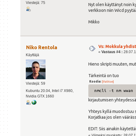
Viestejä: 75
Nyt olen käyttänyt noin k
verkkoon niin Wicd pyytää
Mikko
Vs: Mokkula yhdis
Niko Rentola
«
Vastaus #4 :
28.07.1
Käyttäjä
Hieno skripti muuten, mut
Tärkeintä on tuo
Koodia:
[Valitse]
Viestejä: 59
nmcli -t nm wwan 
Kubuntu 20.04, Intel i7 X980,
Nvidia GTX 1660
kirjautumisen yhteydessä
Yhteys kyllä muodostuu si
Korjatkaa jos olen vääräs
EDIT: Siis ainakin käytet
«
Viimeksi muokattu: 28.07.12