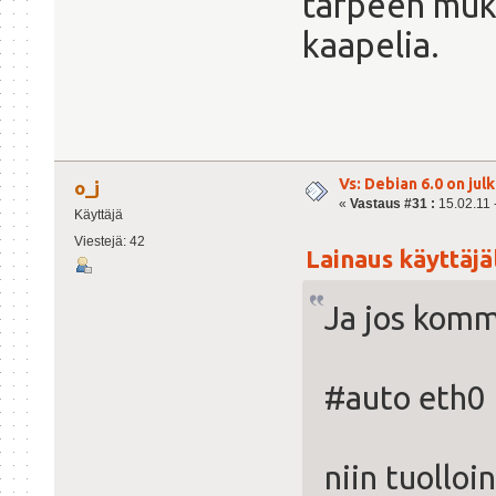
tarpeen muka
kaapelia.
Vs: Debian 6.0 on julk
o_j
«
Vastaus #31 :
15.02.11 -
Käyttäjä
Viestejä: 42
Lainaus käyttäjäl
Ja jos komm
#auto eth0
niin tuolloi