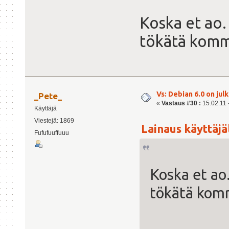
Koska et ao.
tökätä komme
Vs: Debian 6.0 on julk
_Pete_
«
Vastaus #30 :
15.02.11 -
Käyttäjä
Viestejä: 1869
Lainaus käyttäjäl
Fufufuuffuuu
Koska et ao
tökätä komm