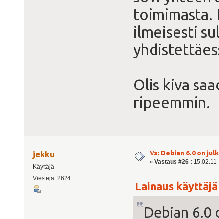
toimimasta. 
ilmeisesti su
yhdistettäes
Olis kiva sa
ripeemmin.
Vs: Debian 6.0 on julk
jekku
«
Vastaus #26 :
15.02.11 -
Käyttäjä
Viestejä: 2624
Lainaus käyttäjäl
Debian 6.0 