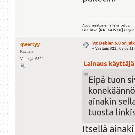
Automaattinen allekirjoitus:
Lisäisitkö
[RATKAISTU]
ketjun
Vs: Debian 6.0 on julk
qwertyy
«
Vastaus #21 :
09.02.11 -
Käyttäjä
Viestejä: 6324
Lainaus käyttäjäl
Eipä tuon s
konekäännök
ainakin sell
tuosta linki
Itsellä aina