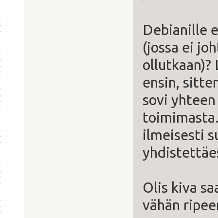
Debianille e
(jossa ei jo
ollutkaan)?
ensin, sitte
sovi yhteen 
toimimasta.
ilmeisesti s
yhdistettäe
Olis kiva s
vähän ripe