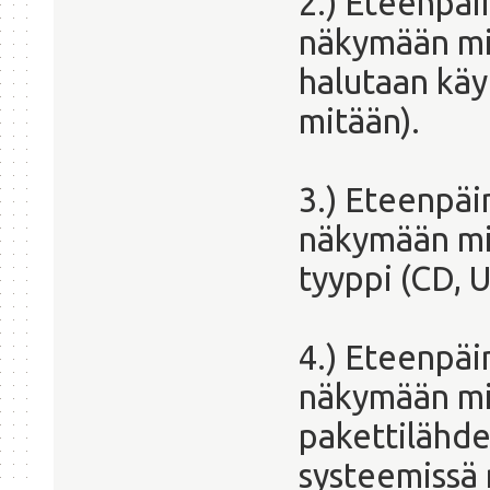
2.) Eteenpäi
näkymään mi
halutaan kä
mitään).
3.) Eteenpäi
näkymään mis
tyyppi (CD, 
4.) Eteenpäi
näkymään mi
pakettilähde
systeemissä 