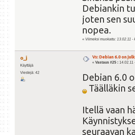
Debiankin tu
joten sen su
nopea.
«
Viimeksi muokattu: 13.02.11 - 
Vs: Debian 6.0 on julk
o_j
«
Vastaus #25 :
14.02.11 -
Käyttäjä
Viestejä: 42
Debian 6.0 o
Täälläkin se
Itellä vaan h
Käynnistykse
seuraavan ka