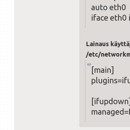
auto eth0
iface eth0
Lainaus käyttä
/etc/network
[main]
plugins=if
[ifupdown
managed=f