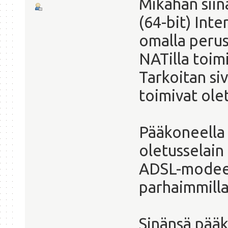
Mikähän sii
(64-bit) Int
omalla perus
NATilla toim
Tarkoitan siv
toimivat ole
Pääkoneella 
oletusselain
ADSL-modeem
parhaimmilla
Sinänsä pää