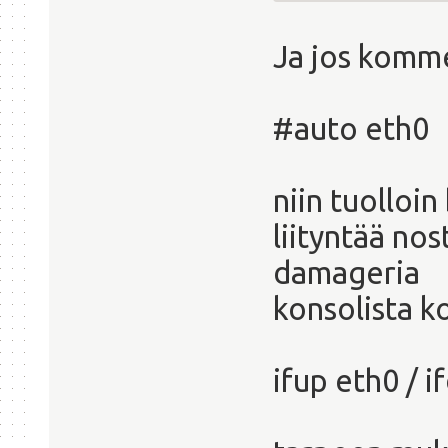
Ja jos komm
#auto eth0
niin tuolloin
liityntää nos
damageria
konsolista 
ifup eth0 / 