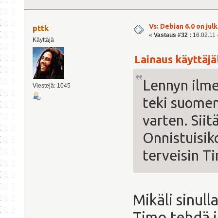
Vs: Debian 6.0 on julk
pttk
«
Vastaus #32 :
16.02.11 -
Käyttäjä
Lainaus käyttäjäl
Lennyn ilme
Viestejä: 1045
teki suomen
varten. Siit
Onnistuisik
terveisin T
Mikäli sinull
Timo tehdä i