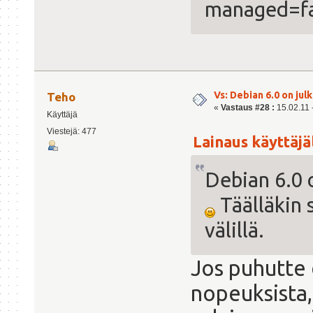
managed=fa
Vs: Debian 6.0 on julk
Teho
«
Vastaus #28 :
15.02.11 -
Käyttäjä
Viestejä: 477
Lainaus käyttäjäl
Debian 6.0 
Täälläkin 
välillä.
Jos puhutte d
nopeuksista,