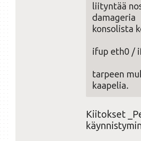
liityntää no
damageria
konsolista
ifup eth0 /
tarpeen muk
kaapelia.
Kiitokset _P
käynnistymin