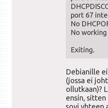
DHCPDISCOV
port 67 inte
No DHCPOF
No working 
Exiting.
Debianille ei
(jossa ei joh
ollutkaan)? 
ensin, sitten
sovi yhteen 