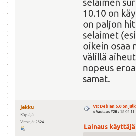
selaimen su
10.10 on käy
on paljon hi
selaimet (es
oikein osaa 
välillä aiheu
nopeus eroa,
samat.
Vs: Debian 6.0 on julk
jekku
«
Vastaus #29 :
15.02.11 -
Käyttäjä
Viestejä: 2624
Lainaus käyttäjäl