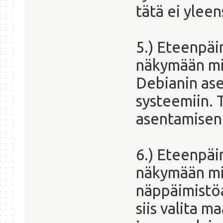
tätä ei ylee
5.) Eteenpäi
näkymään mi
Debianin as
systeemiin. 
asentamisen 
6.) Eteenpäi
näkymään mis
näppäimistöa
siis valita m