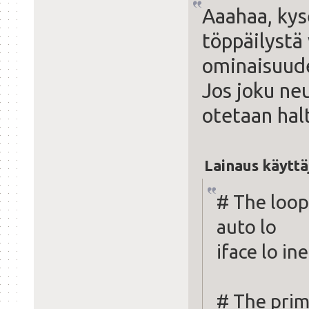
Aaahaa, kys
töppäilystä
ominaisuude
Jos joku neu
otetaan hal
Lainaus käyttä
# The loop
auto lo
iface lo in
# The prim