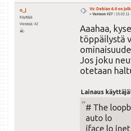
Vs: Debian 6.0 on julk
o_j
«
Vastaus #27 :
15.02.11 -
Käyttäjä
Viestejä: 42
Aaahaa, kyse
töppäilystä 
ominaisuudes
Jos joku neu
otetaan halt
Lainaus käyttäjä
# The loopb
auto lo
iface lo ine