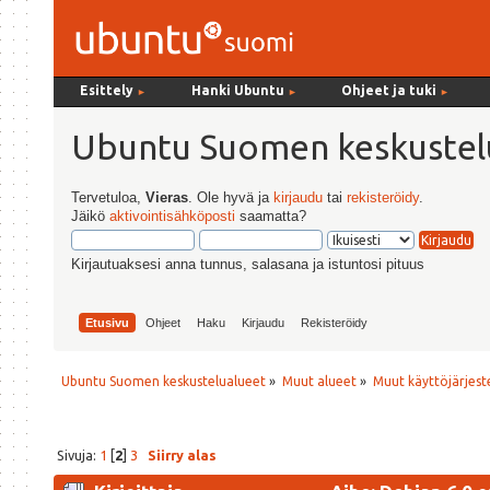
Esittely
Hanki Ubuntu
Ohjeet ja tuki
►
►
►
Ubuntu Suomen keskustel
Tervetuloa,
Vieras
. Ole hyvä ja
kirjaudu
tai
rekisteröidy
.
Jäikö
aktivointisähköposti
saamatta?
Kirjautuaksesi anna tunnus, salasana ja istuntosi pituus
Etusivu
Ohjeet
Haku
Kirjaudu
Rekisteröidy
Ubuntu Suomen keskustelualueet
»
Muut alueet
»
Muut käyttöjärjeste
Sivuja:
1
[
2
]
3
Siirry alas