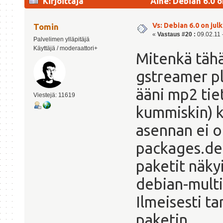
Kirjoittaja
Aihe: Debian 6.0 o
Vs: Debian 6.0 on julk
Tomin
«
Vastaus #20 :
09.02.11 -
Palvelimen ylläpitäjä
Käyttäjä / moderaattori+
Mitenkä tähä
gstreamer pl
ääni mp2 tie
Viestejä: 11619
kummiskin) 
asennan ei ol
packages.deb
paketit näkyi
debian-multi
Ilmeisesti t
paketin.