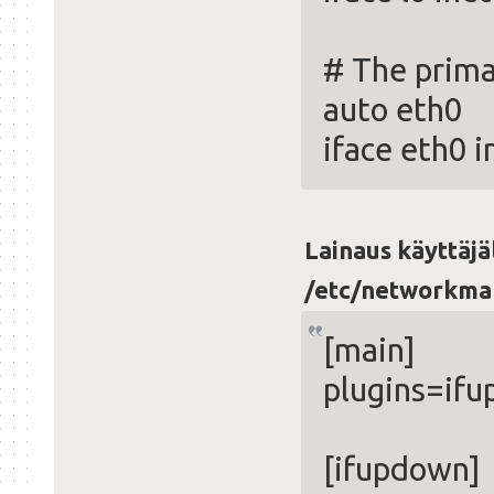
# The prima
auto eth0
iface eth0 i
Lainaus käyttäjä
/etc/networkma
[main]
plugins=ifu
[ifupdown]