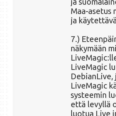
ja suomalain
Maa-asetus m
ja käytettäv
7.) Eteenpäi
näkymään mi
LiveMagic:ll
LiveMagic l
DebianLive, 
LiveMagic kä
systeemin lu
että levyllä 
luotua Live 