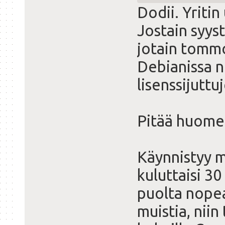
Dodii. Yritin
Jostain syys
jotain tommo
Debianissa ne
lisenssijuttu
Pitää huome
Käynnistyy m
kuluttaisi 30
puolta nopea
muistia, niin