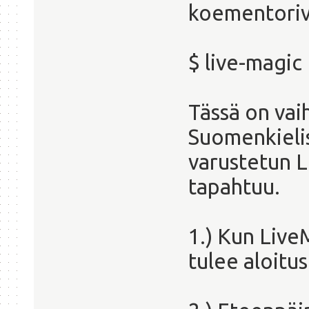
koementoriv
$ live-magic
Tässä on vai
Suomenkieli
varustetun L
tapahtuu.
1.) Kun Live
tulee aloitu