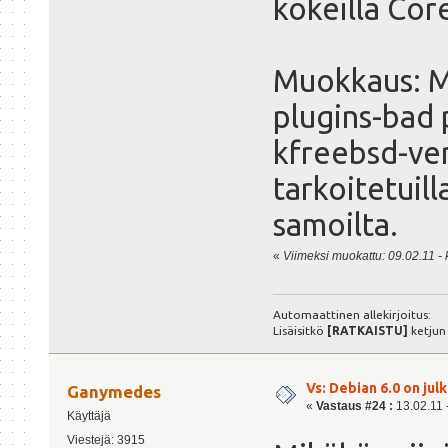
kokeilla Cor
Muokkaus: Mi
plugins-bad
kfreebsd-vers
tarkoitetuill
samoilta.
«
Viimeksi muokattu: 09.02.11 - k
Automaattinen allekirjoitus:
Lisäisitkö
[RATKAISTU]
ketjun
Vs: Debian 6.0 on julk
Ganymedes
«
Vastaus #24 :
13.02.11 -
Käyttäjä
Viestejä: 3915