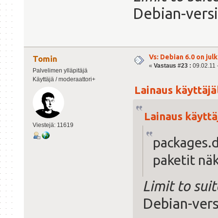
Debian-vers
Vs: Debian 6.0 on julk
Tomin
«
Vastaus #23 :
09.02.11 -
Palvelimen ylläpitäjä
Käyttäjä / moderaattori+
Lainaus käyttäjäl
Lainaus käyttäj
Viestejä: 11619
packages.d
paketit näk
Limit to suit
Debian-vers