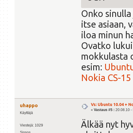
Onko sinulla
itse asiaan, 
iloa minun h
Ovatko lukui
mokkulasta ol
esim:
Ubuntu
Nokia CS-15
Vs: Ubuntu 10.04 + N
uhappo
«
Vastaus #5 :
20.08.10 - 
Käyttäjä
Älkää nyt hy
Viestejä: 1029
Sissos