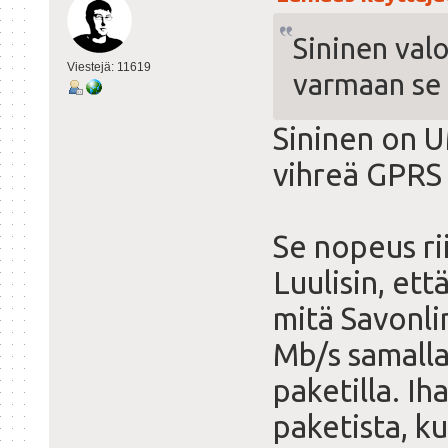
Sininen valo
Viestejä: 11619
varmaan se 
Sininen on U
vihreä GPRS 
Se nopeus ri
Luulisin, et
mitä Savonlin
Mb/s samalla
paketilla. I
paketista, ku