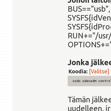
BUS=="usb",
SYSFS{idVen
SYSFS{idPro
RUN+="/usr/
OPTIONS+="l
Jonka jälke
Koodia:
[Valitse]
sudo udevadm contro
Tämän jälkee
uudelleen, ir