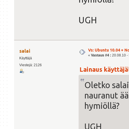
UGH
Vs: Ubuntu 10.04 + N
salai
«
Vastaus #4 :
20.08.10 - 
Käyttäjä
Viestejä: 2126
Lainaus käyttäjäl
Oletko salai
nauranut ää
hymiöllä?
UGH