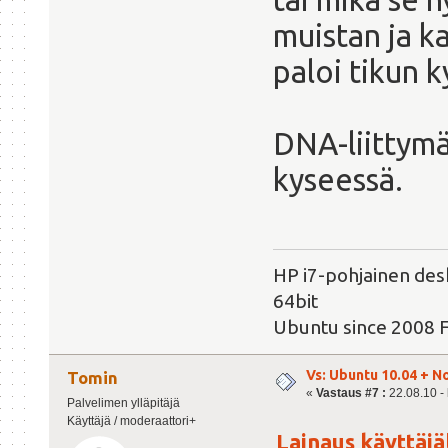
muistan ja ka
paloi tikun k
DNA-liittymä
kyseessä.
HP i7-pohjainen des
64bit
Ubuntu since 2008 
Vs: Ubuntu 10.04 + N
Tomin
«
Vastaus #7 :
22.08.10 - 
Palvelimen ylläpitäjä
Käyttäjä / moderaattori+
Lainaus käyttäjäl