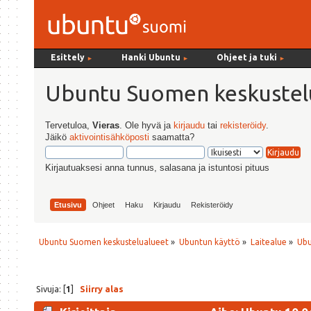
Esittely
Hanki Ubuntu
Ohjeet ja tuki
►
►
►
Ubuntu Suomen keskustel
Tervetuloa,
Vieras
. Ole hyvä ja
kirjaudu
tai
rekisteröidy
.
Jäikö
aktivointisähköposti
saamatta?
Kirjautuaksesi anna tunnus, salasana ja istuntosi pituus
Etusivu
Ohjeet
Haku
Kirjaudu
Rekisteröidy
Ubuntu Suomen keskustelualueet
»
Ubuntun käyttö
»
Laitealue
»
Ubu
Sivuja: [
1
]
Siirry alas