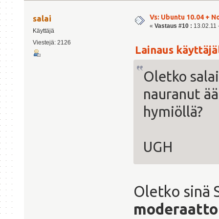
Vs: Ubuntu 10.04 + N
salai
«
Vastaus #10 :
13.02.11 -
Käyttäjä
Viestejä: 2126
Lainaus käyttäjäl
Oletko salai
nauranut ää
hymiöllä?
UGH
Oletko sinä 
moderaatto