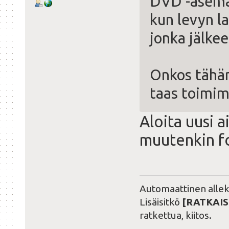
DVD -asema 
kun levyn la
jonka jälke
Onkos tähän
taas toimi
Aloita uusi 
muutenkin f
Automaattinen alleki
Lisäisitkö
[RATKAIS
ratkettua, kiitos.