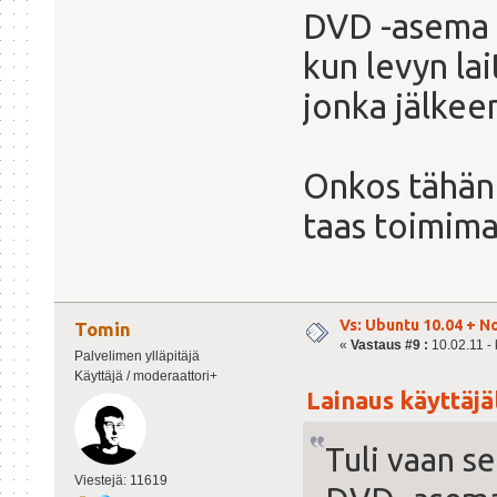
DVD -asema l
kun levyn lai
jonka jälkee
Onkos tähän
taas toimim
Vs: Ubuntu 10.04 + N
Tomin
«
Vastaus #9 :
10.02.11 - 
Palvelimen ylläpitäjä
Käyttäjä / moderaattori+
Lainaus käyttäjäl
Tuli vaan 
Viestejä: 11619