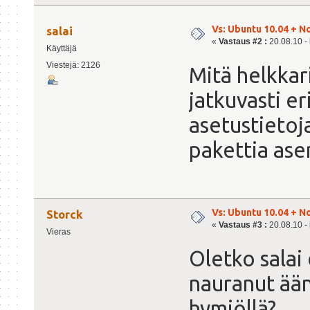
Vs: Ubuntu 10.04 + N
salai
«
Vastaus #2 :
20.08.10 - 
Käyttäjä
Viestejä: 2126
Mitä helkkar
jatkuvasti er
asetustietoja
pakettia ase
Vs: Ubuntu 10.04 + N
Storck
«
Vastaus #3 :
20.08.10 - 
Vieras
Oletko salai 
nauranut ään
hymiöllä?