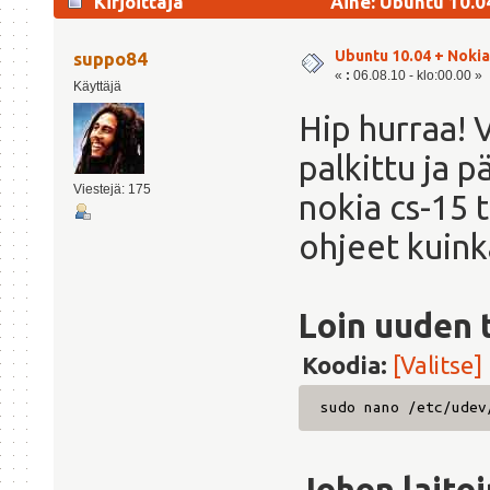
Kirjoittaja
Aihe: Ubuntu 10.0
Ubuntu 10.04 + Noki
suppo84
«
:
06.08.10 - klo:00.00 »
Käyttäjä
Hip hurraa! 
palkittu ja 
Viestejä: 175
nokia cs-15 t
ohjeet kuink
Loin uuden 
Koodia:
[Valitse]
sudo nano /etc/udev
Johon laitoi