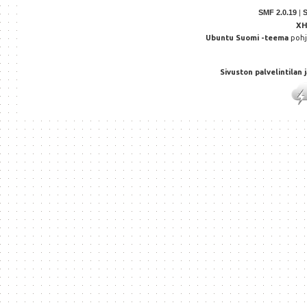
SMF 2.0.19
|
X
Ubuntu Suomi -teema
poh
Sivuston palvelintilan