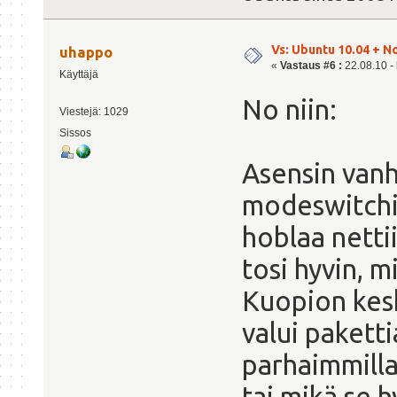
Vs: Ubuntu 10.04 + N
uhappo
«
Vastaus #6 :
22.08.10 - 
Käyttäjä
No niin:
Viestejä: 1029
Sissos
Asensin vanh
modeswitchit
hoblaa nettii
tosi hyvin, m
Kuopion kesk
valui pakett
parhaimmilla
tai mikä se h