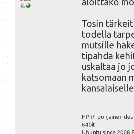
aloittako mo
Tosin tärkeitä
todella tar
mutsille hak
tipahda kehit
uskaltaa jo
katsomaan mi
kansalaiselle
HP i7-pohjainen des
64bit
Ubuntu since 2008 