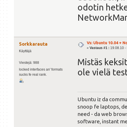
odotin hetk
NetworkMan
Vs: Ubuntu 10.04 + N
Sorkkarauta
«
Vastaus #1 :
19.08.10 - 
Käyttäjä
Mistäs keksi
Viestejä: 988
ole vielä tes
locked interfaces an' formats
sucks fe real rank.
Ubuntu iz da commun
snoop fe laptops, de
need - da web brows
software, instant m