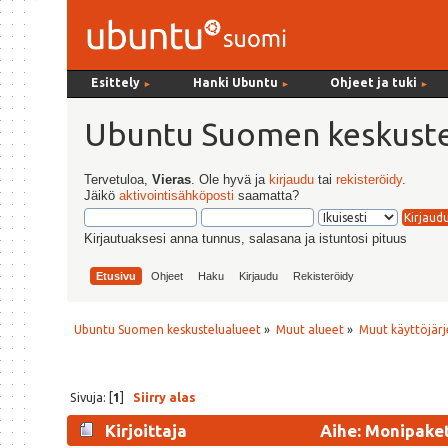
Esittely
Hanki Ubuntu
Ohjeet ja tuki
►
►
►
Ubuntu Suomen keskuste
Tervetuloa,
Vieras
. Ole hyvä ja
kirjaudu
tai
rekisteröidy
.
Jäikö
aktivointisähköposti
saamatta?
Kirjautuaksesi anna tunnus, salasana ja istuntosi pituus
Etusivu
Ohjeet
Haku
Kirjaudu
Rekisteröidy
Ubuntu Suomen keskustelualueet
»
Muut alueet
»
Muut käyttöjärj
Sivuja: [
1
]
Siirry alas
Kirjoittaja
Aihe: Monipaket