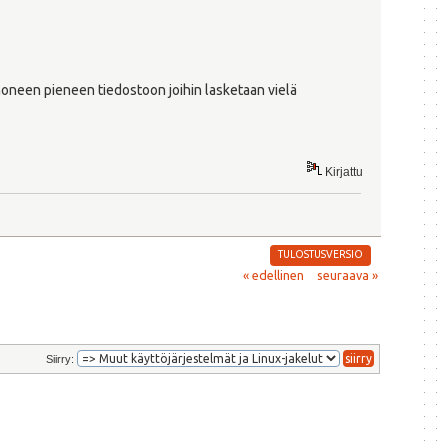
 moneen pieneen tiedostoon joihin lasketaan vielä
Kirjattu
TULOSTUSVERSIO
« edellinen
seuraava »
Siirry: