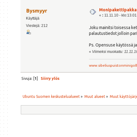
Monipakettipakka
Bysmyyr
«
:
11.11.10 - klo:13.01
Käyttäjä
Viestejä: 212
Joku mainitsi toisessa ke
palautustiedot jolloin par
Ps. Opensuse käytössä ja
«
Viimeksi muokattu: 11.11.10
www.sibeliuspuistonminigolf
Sivuja: [
1
]
Siirry ylös
Ubuntu Suomen keskustelualueet
»
Muut alueet
»
Muut käyttöjärj