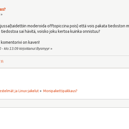
us?
 »
tjussa(taidettiin moderoida offtopiccina pois) että vois pakata tiedoston
i tiedostoa sai hävitä, voisko joku kertoa kuinka onnistuu?
 komentorivi on kaveri!
 - klo:13.09 kirjoittanut Bysmyyr
»
.fi
estelmät ja Linux-jakelut
»
Monipakettipakkaus?