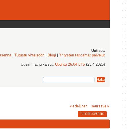
Uutiset:
 asenna
|
Tutustu yhteisöön
|
Blogi
|
Yritysten tarjoamat palvelut
Uusimmat julkaisut:
Ubuntu 26.04 LTS
(23.4.2026)
« edellinen
seuraava »
TULOSTUSVERSIO