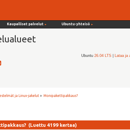
Kaupalliset palvelut
Ubuntu-yhteisö
►
►
lualueet
Ubuntu
26.04 LTS
|
Lataa ja
estelmät ja Linux-jakelut
»
Monipakettipakkaus?
tipakkaus? (Luettu 4199 kertaa)