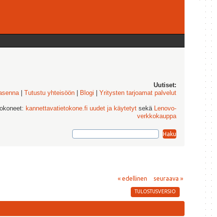
Uutiset:
 asenna
|
Tutustu yhteisöön
|
Blogi
|
Yritysten tarjoamat palvelut
tokoneet:
kannettavatietokone.fi uudet ja käytetyt
sekä
Lenovo-
verkkokauppa
« edellinen
seuraava »
TULOSTUSVERSIO