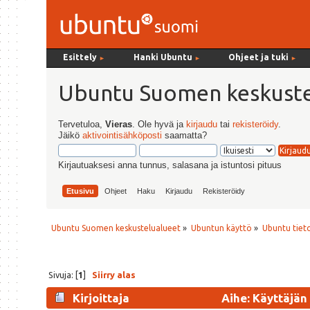
Esittely
Hanki Ubuntu
Ohjeet ja tuki
►
►
►
Ubuntu Suomen keskuste
Tervetuloa,
Vieras
. Ole hyvä ja
kirjaudu
tai
rekisteröidy
.
Jäikö
aktivointisähköposti
saamatta?
Kirjautuaksesi anna tunnus, salasana ja istuntosi pituus
Etusivu
Ohjeet
Haku
Kirjaudu
Rekisteröidy
Ubuntu Suomen keskustelualueet
»
Ubuntun käyttö
»
Ubuntu tiet
Sivuja: [
1
]
Siirry alas
Kirjoittaja
Aihe: Käyttäjän