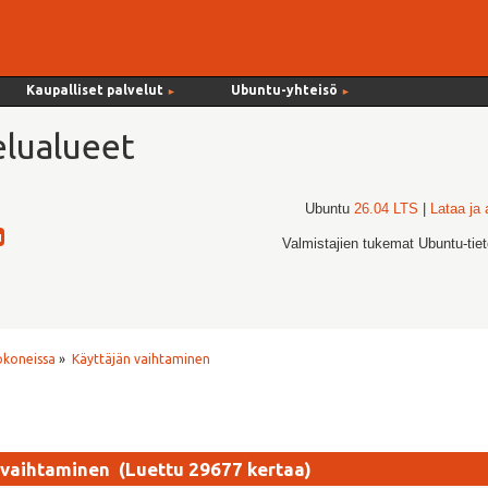
Kaupalliset palvelut
Ubuntu-yhteisö
►
►
lualueet
Ubuntu
26.04 LTS
|
Lataa ja
Valmistajien tukemat Ubuntu-tie
okoneissa
»
Käyttäjän vaihtaminen
 vaihtaminen (Luettu 29677 kertaa)