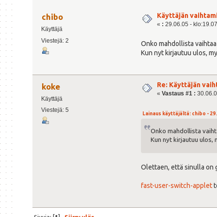
Käyttäjän vaihtam
chibo
«
:
29.06.05 - klo:19.0
Käyttäjä
Viestejä: 2
Onko mahdollista vaihtaa k
Kun nyt kirjautuu ulos, m
Re: Käyttäjän vai
koke
«
Vastaus #1 :
30.06.0
Käyttäjä
Viestejä: 5
Lainaus käyttäjältä: chibo - 29.
Onko mahdollista vaihta
Kun nyt kirjautuu ulos,
Olettaen, että sinulla on
fast-user-switch-applet
t