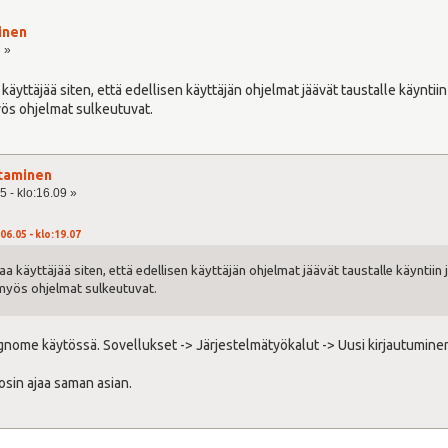
inen
7 »
äyttäjää siten, että edellisen käyttäjän ohjelmat jäävät taustalle käyntii
yös ohjelmat sulkeutuvat.
htaminen
5 - klo:16.09 »
06.05 - klo:19.07
a käyttäjää siten, että edellisen käyttäjän ohjelmat jäävät taustalle käyntiin
 myös ohjelmat sulkeutuvat.
 gnome käytössä. Sovellukset -> Järjestelmätyökalut -> Uusi kirjautuminen. 
osin ajaa saman asian.