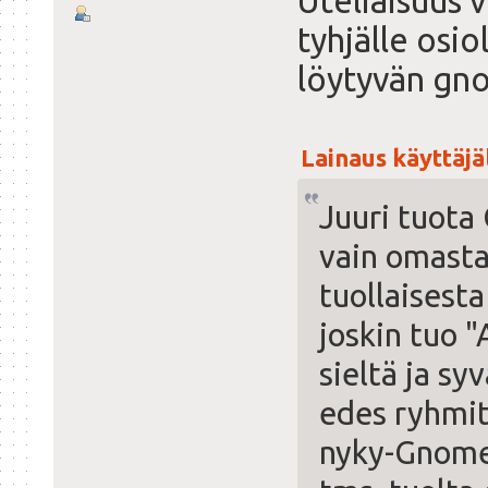
Uteliaisuus v
tyhjälle osio
löytyvän gno
Lainaus käyttäjäl
Juuri tuota
vain omasta
tuollaisesta
joskin tuo "
sieltä ja sy
edes ryhmit
nyky-Gnomen