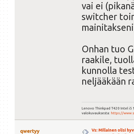
vai ei (pika
switcher toi
mainitakseni
Onhan tuo G
raakile, tuol
kunnolla tes
neljääkään 
Lenovo Thinkpad T420 Intel i5
valokuvauksesta:
https://www.
Vs: Millainen olisi h
qwertyy