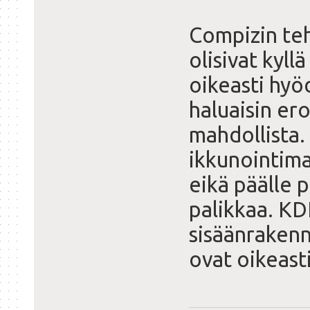
Compizin teh
olisivat kyll
oikeasti hyöd
haluaisin er
mahdollista.
ikkunointima
eikä päälle p
palikkaa. KD
sisäänrakenn
ovat oikeasti