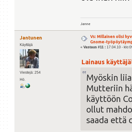
Janne
Vs: Millainen olisi h
Jantunen
Gnome-työpöytäymp
Käyttäjä
«
Vastaus #11 :
17.04.10 - klo:0
Lainaus käyttäjäl
Viestejä: 254
Myöskin lii
Hö.
Mutteriin hä
käyttöön Co
ollut mahdol
saada että 