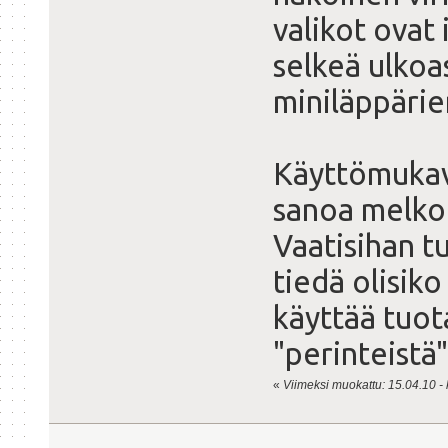
valikot ovat 
selkeä ulkoas
miniläppärie
Käyttömukav
sanoa melko 
Vaatisihan t
tiedä olisik
käyttää tuot
"perinteistä
«
Viimeksi muokattu: 15.04.10 - k