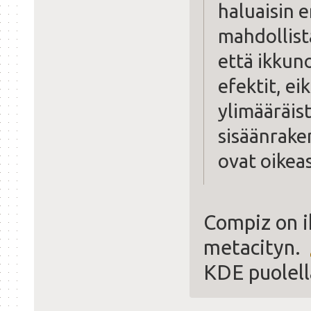
haluaisin e
mahdollist
että ikkun
efektit, ei
ylimääräis
sisäänraken
ovat oikeas
Compiz on i
metacityn.
KDE puolell