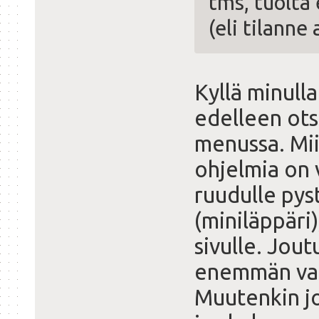
tms, tuolta
(eli tilann
Kyllä minull
edelleen ots
menussa. Miin
ohjelmia on 
ruudulle py
(miniläppäri
sivulle. Jou
enemmän vali
Muutenkin jo