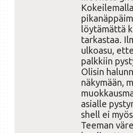
Kokeilemall
pikanäppäime
löytämättä k
tarkastaa. I
ulkoasu, ette
palkkiin pys
Olisin halun
näkymään, m
muokkausmah
asialle pyst
shell ei myö
Teeman väreis