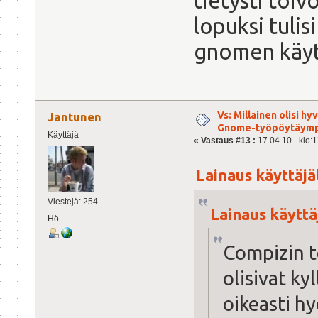
tietysti toiv
lopuksi tulis
gnomen käytt
Vs: Millainen olisi h
Jantunen
Gnome-työpöytäymp
Käyttäjä
«
Vastaus #13 :
17.04.10 - klo:1
Lainaus käyttäjäl
Viestejä: 254
Lainaus käyttäj
Hö.
Compizin t
olisivat ky
oikeasti hy