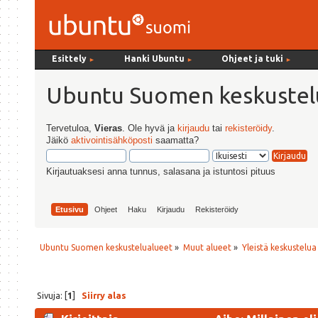
Esittely
Hanki Ubuntu
Ohjeet ja tuki
►
►
►
Ubuntu Suomen keskustel
Tervetuloa,
Vieras
. Ole hyvä ja
kirjaudu
tai
rekisteröidy
.
Jäikö
aktivointisähköposti
saamatta?
Kirjautuaksesi anna tunnus, salasana ja istuntosi pituus
Etusivu
Ohjeet
Haku
Kirjaudu
Rekisteröidy
Ubuntu Suomen keskustelualueet
»
Muut alueet
»
Yleistä keskustelua
Sivuja: [
1
]
Siirry alas