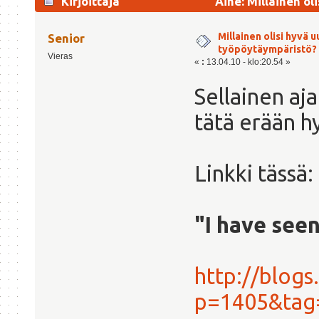
Kirjoittaja
Aihe: Millainen o
11983 kertaa)
Millainen olisi hyvä
Senior
työpöytäympäristö?
Vieras
«
:
13.04.10 - klo:20.54 »
Sellainen aja
tätä erään h
Linkki tässä:
"I have seen
http://blog
p=1405&tag=