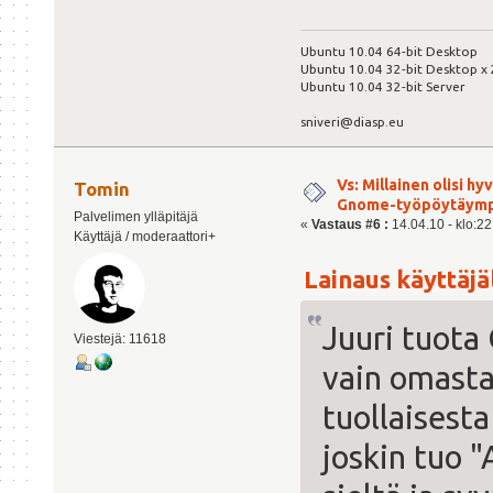
Ubuntu 10.04 64-bit Desktop
Ubuntu 10.04 32-bit Desktop x 
Ubuntu 10.04 32-bit Server
sniveri@diasp.eu
Vs: Millainen olisi h
Tomin
Gnome-työpöytäymp
Palvelimen ylläpitäjä
«
Vastaus #6 :
14.04.10 - klo:22
Käyttäjä / moderaattori+
Lainaus käyttäjäl
Juuri tuota
Viestejä: 11618
vain omasta
tuollaisesta
joskin tuo "