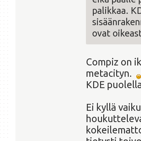
palikkaa. K
sisäänrakenn
ovat oikeast
Compiz on ik
metacityn.
KDE puolella
Ei kyllä vaik
houkutteleva
kokeilematt