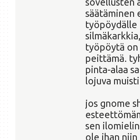
sovellusten 
säätäminen e
työpöydälle 
silmäkarkkia,
työpöytä on 
peittämä. ty
pinta-alaa 
lojuva muisti
jos gnome sh
esteettömäm
sen ilomieli
ole ihan niin