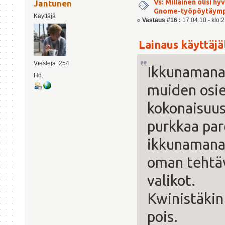
Vs: Millainen olisi h
Jantunen
Gnome-työpöytäymp
Käyttäjä
«
Vastaus #16 :
17.04.10 - klo:2
Lainaus käyttäjäl
Viestejä: 254
Ikkunamanag
Hö.
muiden osie
kokonaisuus
purkkaa par
ikkunamanag
oman tehtäv
valikot.
Kwinistäkin
pois.