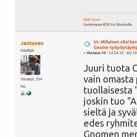
KDE neon
Uudempaa KDE:tä Ubuntulla
Vs: Millainen olisi h
Jantunen
Gnome-työpöytäymp
Käyttäjä
«
Vastaus #4 :
14.04.10 - klo:19
Juuri tuota 
vain omasta 
Viestejä: 254
Hö.
tuollaisesta 
joskin tuo "A
sieltä ja syvä
edes ryhmite
Gnomen menus