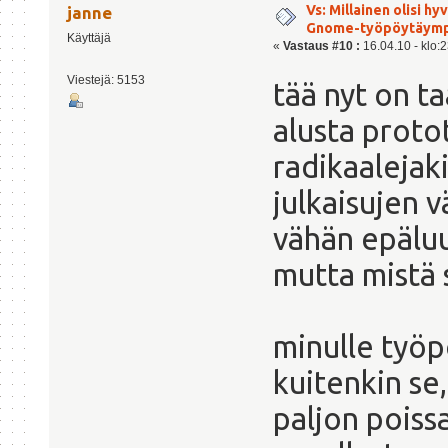
Vs: Millainen olisi h
janne
Gnome-työpöytäymp
Käyttäjä
«
Vastaus #10 :
16.04.10 - klo:2
Viestejä: 5153
tää nyt on t
alusta proto
radikaalejak
julkaisujen 
vähän epäluu
mutta mistä s
minulle työp
kuitenkin se
paljon poissa