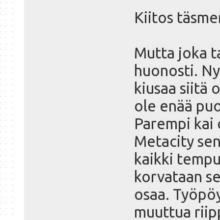
Kiitos täsm
Mutta joka t
huonosti. Ny
kiusaa siitä 
ole enää puo
Parempi kai 
Metacity sen
kaikki tempu
korvataan se
osaa. Työpöy
muuttua riip