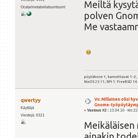
Meiltä kysyt
Ocatarinetabellatsumtsum!
polven Gnom
Me vastaam
pöytäkone 1, kannettavat 1–2,
NixOS 25.11; RPi 1: FreeBSD 14
Vs: Millainen olisi h
qwertyy
Gnome-työpöytäymp
Käyttäjä
«
Vastaus #2 :
13.04.10 - klo:22
Viestejä: 6321
Meikäläisen 
ainakin tode