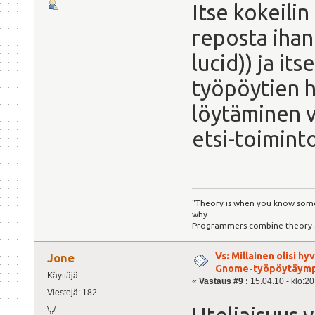
Itse kokeili
reposta ihan 
lucid)) ja its
työpöytien h
löytäminen v
etsi-toiminto
"Theory is when you know somet
why.
Programmers combine theory an
Vs: Millainen olisi h
Jone
Gnome-työpöytäymp
Käyttäjä
«
Vastaus #9 :
15.04.10 - klo:20
Viestejä: 182
\,,/