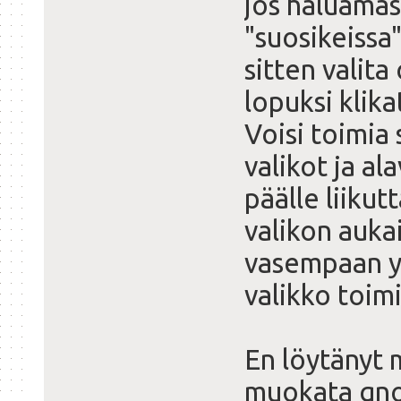
jos haluamas
"suosikeissa"
sitten valita
lopuksi klika
Voisi toimia 
valikot ja al
päälle liikut
valikon aukai
vasempaan yl
valikko toimi
En löytänyt 
muokata gno