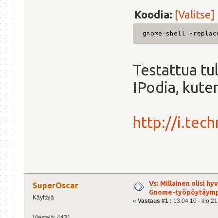
Koodia:
[Valitse]
gnome-shell –replac
Testattua tul
IPodia, kute
http://i.te
Vs: Millainen olisi h
SuperOscar
Gnome-työpöytäymp
Käyttäjä
«
Vastaus #1 :
13.04.10 - klo:21
Viestejä: 4431