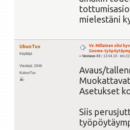
tottumisasioi
mielestäni k
Vs: Millainen olisi h
UbunTux
Gnome-työpöytäymp
Käyttäjä
«
Vastaus #3 :
13.04.10 - klo:22
Viestejä: 2046
Avaus/tallen
KubunTux
Muokattavat 
Asetukset ko
Siis perusjutt
työpöytäymp