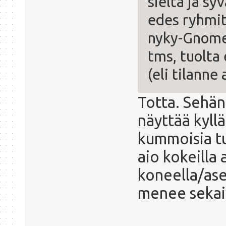
sieltä ja sy
edes ryhmit
nyky-Gnomen
tms, tuolta
(eli tilann
Totta. Sehän
näyttää kyllä
kummoisia tu
aio kokeilla 
koneella/ase
menee sekai