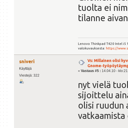
tuolta ei nim
tilanne aiva
Lenovo Thinkpad T420 Intel i5
valokuvauksesta:
https://www.
Vs: Millainen olisi h
sniveri
Gnome-työpöytäymp
Käyttäjä
«
Vastaus #5 :
14.04.10 - klo:21
Viestejä: 322
nyt vielä tu
sijoittelu ai
olisi ruudun a
vatkaamista 