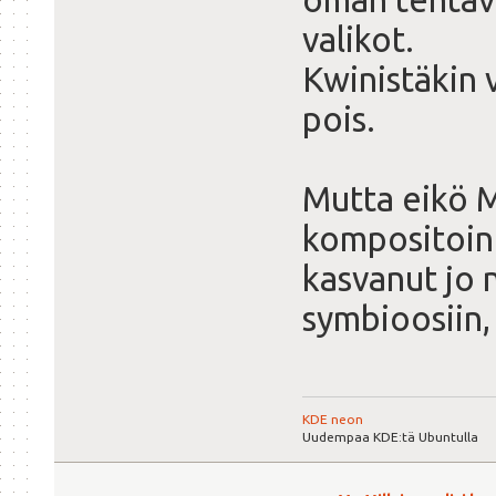
valikot.
Kwinistäkin 
pois.
Mutta eikö M
kompositoint
kasvanut jo 
symbioosiin, 
KDE neon
Uudempaa KDE:tä Ubuntulla