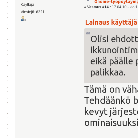
Gnome-työpöytäymp
Käyttäjä
«
Vastaus #14 :
17.04.10 - klo:1
Viestejä: 6321
Lainaus käyttäjäl
Olisi ehdot
ikkunointim
eikä päälle 
palikkaa.
Tämä on vähä
Tehdäänkö bl
kevyt järjest
ominaisuuksi