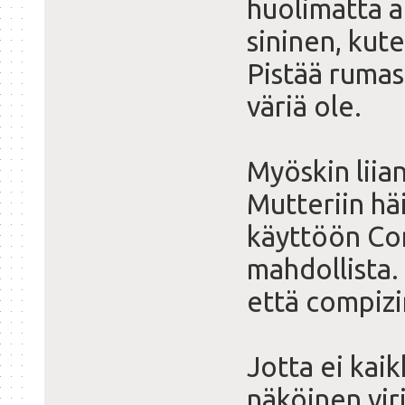
huolimatta a
sininen, kut
Pistää rumas
väriä ole.
Myöskin liia
Mutteriin häi
käyttöön Com
mahdollista. 
että compizi
Jotta ei kaik
näköinen vir