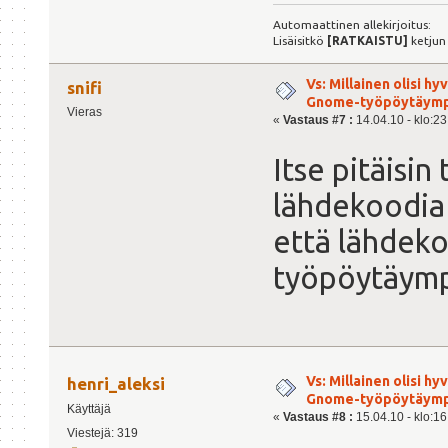
Automaattinen allekirjoitus:
Lisäisitkö
[RATKAISTU]
ketjun
Vs: Millainen olisi h
snifi
Gnome-työpöytäymp
Vieras
«
Vastaus #7 :
14.04.10 - klo:23
Itse pitäisin
lähdekoodia o
että lähdeko
työpöytäympä
Vs: Millainen olisi h
henri_aleksi
Gnome-työpöytäymp
Käyttäjä
«
Vastaus #8 :
15.04.10 - klo:16
Viestejä: 319