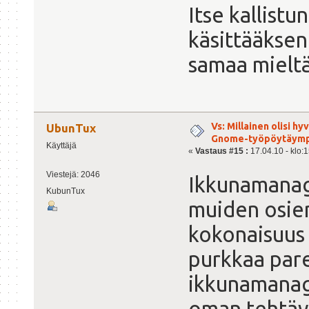
Itse kallist
käsittääkseni
samaa mieltä
Vs: Millainen olisi h
UbunTux
Gnome-työpöytäymp
Käyttäjä
«
Vastaus #15 :
17.04.10 - klo:1
Viestejä: 2046
Ikkunamanag
KubunTux
muiden osien
kokonaisuus 
purkkaa pare
ikkunamanag
oman tehtävä