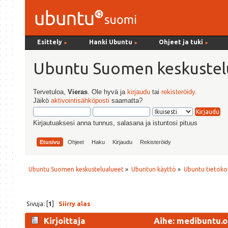
Esittely
Hanki Ubuntu
Ohjeet ja tuki
►
►
►
Ubuntu Suomen keskustel
Tervetuloa,
Vieras
. Ole hyvä ja
kirjaudu
tai
rekisteröidy
.
Jäikö
aktivointisähköposti
saamatta?
Kirjautuaksesi anna tunnus, salasana ja istuntosi pituus
Etusivu
Ohjeet
Haku
Kirjaudu
Rekisteröidy
Ubuntu Suomen keskustelualueet
»
Ubuntun käyttö
»
Ubuntu tietoko
Sivuja: [
1
]
Siirry alas
Kirjoittaja
Aihe: medibuntu.o