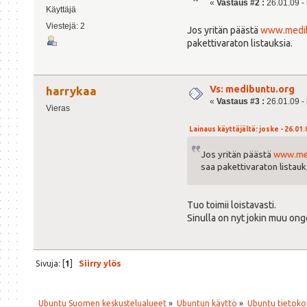
«
Vastaus #2 :
26.01.09 - 
Käyttäjä
Viestejä: 2
Jos yritän päästä
www.medib
pakettivaraton listauksia.
Vs: medibuntu.org
harrykaa
«
Vastaus #3 :
26.01.09 - 
Vieras
Lainaus käyttäjältä: joske - 26.01.
Jos yritän päästä
www.me
saa pakettivaraton listauk
Tuo toimii loistavasti.
Sinulla on nyt jokin muu ong
Sivuja: [
1
]
Siirry ylös
Ubuntu Suomen keskustelualueet
»
Ubuntun käyttö
»
Ubuntu tietoko