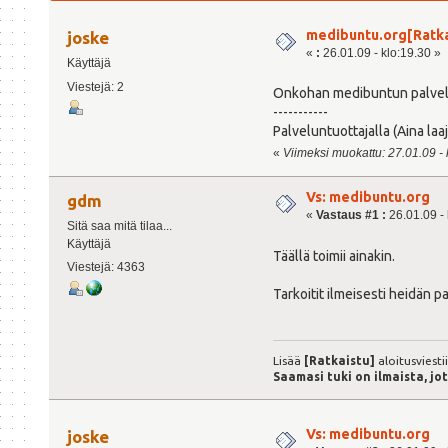
medibuntu.org[Ratka
joske
«
:
26.01.09 - klo:19.30 »
Käyttäjä
Viestejä: 2
Onkohan medibuntun palvelin
-----------
Palveluntuottajalla (Aina laaj
«
Viimeksi muokattu: 27.01.09 - k
Vs: medibuntu.org
gdm
«
Vastaus #1 :
26.01.09 - 
Sitä saa mitä tilaa...
Käyttäjä
Täällä toimii ainakin.
Viestejä: 4363
Tarkoitit ilmeisesti heidän 
Lisää
[Ratkaistu]
aloitusviesti
Saamasi tuki on ilmaista, jo
Vs: medibuntu.org
joske