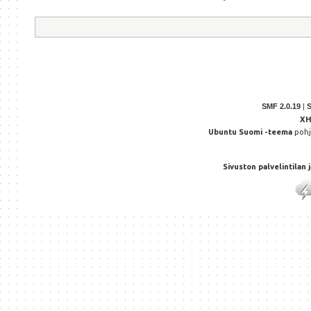
SMF 2.0.19
|
X
Ubuntu Suomi -teema
poh
Sivuston palvelintilan